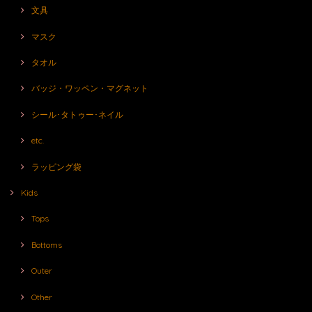
文具
マスク
タオル
バッジ・ワッペン・マグネット
シール･タトゥー･ネイル
etc.
ラッピング袋
Kids
Tops
Bottoms
Outer
Other