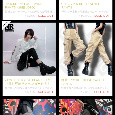
4POCKET VELOUR WIDE
CHECK POCKET LEATHER
PANTS《刺繍LOGO》
PANTS
艶感とビロードのような触り心地が高級感たっぷりなベロアワイドパンツが新登場☆ 販売開始は税込み価格となります。 冬にぴったりの外側ベロア素材のアイテムです。 ウエストはゴム入りの為幅広い体型にフィット◎ ウエスト部分にはブランドロゴが刺繍されております。 シンプルなデザインなので着回し力が高く、ヘビロテ出来る事間違いなし☆ 両サイドとヒップにはポケット付きで利便性も◎ こちらは男女問わずご着用頂けるユニセックス商品になります。 是非ご注文ご検討下さい。 【サイズ】 ウエスト平置き33cm ウエスト70～110cm(ゴム仕様) 股上33cm 股下77cm わたり幅32cm 裾幅12cm 【素材】 ポリエステル100% 女性モデル155cm ※取り扱い※ 色落ちする可能性がありますので、他の物とのお洗濯はお避け下さい。長時間の水への浸漬はお避け下さい。洗濯後は速やかに形を整えて陰干しをして下さい。水洗い後の乾燥機のご使用はお避け下さい。素材の特性上、ほこりや毛羽が付着しやすいため、付着した場合は衣料用ブラシ等で取り除いて下さい。スチームでうかしながらアイロンをおかけ下さい。 ※ショップ情報から特定商法取引に基づく表記に記載されております項目をチェックした上ご購入ご検討ください。 ※検品機関を通しておりますが商品開封時に万が一商品に欠陥がありましたらお問い合わせにて返品交換受け付けておりますのでお問い合わせくださいませ。 ・梱包は簡易包装となりますのでご了承下さい。 ※レターパックでは日時指定は出来かねます。配送日時に指定がある場合は必ずゆうパックをご選択の上お問い合わせにてご希望の日時・時間（入金日から3日以降）を明記してください。 ・照明や使用カメラ、撮影場所によって色味に違いがある場合がございます。 ・在庫が他のサイトでも続々と無くなっていくと思いますので、お早めのお買い求めをおすすめ致します。 ・値段交渉はお受け出来ませんのでご了承下さい。 ・発送はご入金日から5日以内となっております。 ・未払いキャンセルなどが続く場合はご注文制限がかかる場合がございます。
PUレザー素材で高級感たっぷり♪チェック柄のポケットがアクセントになったパンツが新登場☆ 販売価格は税込み価格となります。 着回しやすいシンプルデザインながらも、コーデのアクセントになるレッドチェック柄のポケットが拘りのポイント☆ 光沢感のあるPUレザーを使用した生地は、着用時の動きに立体感が出てビジュアル映えも◎ ポケットはウエストの両サイドに加えて、ヒップにも付いており利便性◎ 約14×14cmあるヒップポケットには当店のアイデンティティでもあるFACE LOGOの刺繍入りです。 ウエスト部分の後ろにはゴムが入っており履き心地抜群☆ ベルトループもある為ベルトを通してのアレンジやサイズ調整も可能です。 着脱はボタン＋ジッパー仕様になっております。 こちらは男女問わずご着用が可能なユニセックス商品になります。 体型によってはご着用頂けない可能性が御座いますので必ずサイズ詳細をご確認の上、この機会に是非ご注文ご検討下さい。 ※生地には合皮特有の匂いがあります。必ずご了承の上ご注文ご検討下さい。 ※ 雨などで濡れたときは、乾いたタオルで水を拭き取って下さい。 ※湿ったまま密封して放置する事や、高温多湿の場所、直射日光にあたる場所に長時間放置しないで下さい。 ※石油ストーブに近づけないで下さい。 ※ビニール袋に入れたまま保管しないで下さい。 【サイズ】F ウエスト平置き32cm ウエスト64〜80cm(後ろ側のみゴム仕様) 股上32cm 股下72.5cm わたり幅29cm 裾幅26.5 ヒップポケット 約14×14cm 【素材】合成皮革 女性モデル155cm ※ショップ情報から特定商法取引に基づく表記に記載されております項目をチェックした上ご購入ご検討ください。 ※検品機関を通しておりますが商品開封時に万が一商品に欠陥がありましたらお問い合わせにて返品交換受け付けておりますのでお問い合わせくださいませ。 ・梱包は簡易包装となりますのでご了承下さい。 ・レターパックでは日時・時間指定はできません。 ※指定がある場合はゆうパックを選択しお問い合わせにてご希望の日時・時間（入金日から3日以降）を明記してください。 ・照明や使用カメラ、撮影場所によって色味に違いがある場合がございます。 ・在庫が他のサイトでも続々と無くなっていくと思いますので、お早めのお買い求めをおすすめ致します。 ・値段交渉はお受け出来ませんのでご了承下さい。 ・発送はご入金日から5日以内となっております。 ・未払いキャンセルなどが続く場合はご注文制限がかかる場合がございます。
¥5,200
SOLD OUT
¥10,000
SOLD OUT
6POCKET JOGGER PANTS【取
軽量8POCKET BEIGE CARGO
り外し可能サスペンダー付き】
PANTS
取り外し可能なロゴ入りサスペンダーがアクセントになった、ブラックジョガーパンツが新登場☆ 販売価格は税込み価格となります。 伸縮性のある生地×ウエストはゴム入りのドローストリング仕様で履き心地抜群。 裾にもゴムが入っているのでふくらはぎで止めてシルエットをアレンジしても◎ 取り外しが可能なサスペンダーには当店オリジナルのロゴデザインがプリントされております。 ウエスト、サイド、ヒップには合計6つのポケットが付いており利便性も◎ こちらはユニセックス商品になります。 ロングシーズン着回せ、気分に合わせて着こなしのアレンジをお楽しみ頂ける万能アイテムです◎ 是非ご注文ご検討下さい。 【サイズ】F ウエスト平置き33cm ウエスト68〜116cm(ゴム仕様) 股上33.5cm 股下59cm わたり幅27cm 裾幅13.5cm 【素材】ポリエステル95% ポリウレタン5% 男性モデル175cm 女性モデル155cm ※ショップ情報から特定商法取引に基づく表記に記載されております項目をチェックした上ご購入ご検討ください。 ※検品機関を通しておりますが商品開封時に万が一商品に欠陥がありましたらお問い合わせにて返品交換受け付けておりますのでお問い合わせくださいませ。 ・梱包は簡易包装となりますのでご了承下さい。 ・レターパックでは日時・時間指定はできません。 ※指定がある場合はゆうパックを選択しお問い合わせにてご希望の日時・時間（入金日から3日以降）を明記してください。 ・照明や使用カメラ、撮影場所によって色味に違いがある場合がございます。 ・在庫が他のサイトでも続々と無くなっていくと思いますので、お早めのお買い求めをおすすめ致します。 ・値段交渉はお受け出来ませんのでご了承下さい。 ・発送はご入金日から5日以内となっております。 ・未払いキャンセルなどが続く場合はご注文制限がかかる場合がございます。
軽量で履き心地抜群な、計8つのポケット付きカーゴパンツが新登場☆ 販売価格は税込み価格となります。 春〜秋にぴったりな軽量さと、計8つもポケットが付いた個性的なデザインが魅力♪ ウエストはゴム入りで履き心地抜群☆ ウエストサイドと裾にかけて計8つのポケットが付いており、利便性も個性的さも◎ 両サイドに付いた中身の落ちにくいジッパー付きのポケットは、長財布も収納できるBIGサイズになっております。 右上のフェイクポケットには当店のブランドロゴがプリントされております。 こちらは男女問わずご着用頂けるユニセックス商品になります。 是非ご注文ご検討下さい。 【サイズ】F ウエスト平置き32cm ウエスト64〜104cmゴム仕様) 股上31cm 股下69cm わたり幅28cm 裾幅14cm 【素材】ポリエステル100% モデル 男性175cm 女性155cm ※ジッパーポケットの周りにある赤いラインは製作の過程で付くものとなり、不備の対象外となります。予めご了承ください。 ※ 多少の汚れや、ジッパーポケットが若干斜めに付いているのは不備の対象外となります。必ず予めご了承ください 。 ※お使いの財布の長さによっては収納できない場合もございますので必ずポケットのサイズ詳細をご確認ください。 ※ショップ情報から特定商法取引に基づく表記に記載されております項目をチェックした上ご購入ご検討ください。 ※検品機関を通しておりますが商品開封時に万が一商品に欠陥がありましたらお問い合わせにて返品交換受け付けておりますのでお問い合わせくださいませ。 ・梱包は簡易包装となりますのでご了承下さい。 ・レターパックでは日時・時間指定はできません。 ※指定がある場合はゆうパックを選択しお問い合わせにてご希望の日時・時間（入金日から3日以降）を明記してください。 ・照明や使用カメラ、撮影場所によって色味に違いがある場合がございます。 ・在庫が他のサイトでも続々と無くなっていくと思いますので、お早めのお買い求めをおすすめ致します。 ・値段交渉はお受け出来ませんのでご了承下さい。 ・発送はご入金日から5日以内となっております。 ・未払いキャンセルなどが続く場合はご注文制限がかかる場合がございます。
¥6,570
SOLD OUT
¥7,000
SOLD OUT