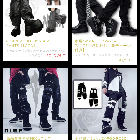
CONVERTIBLE JOGGER
春用4POCKET JOGGER
PANTS【LOGO】
PANTS【取り外し可能チェーン
付き】
オールシーズン着まわせるコンバーチブルパンツからNIER LOGOデザインが新登場☆ 販売価格は税込みとなります。 ロングパンツ⇆ハーフパンツとその日の気分や季節に合わせて2wayで使える万能アイテムです。 ウエストはゴム入りの為幅広い体型にフィットし快適にご着用頂けます。 膝にはぐるりと一周ジッパーが付いており、開くと膝から下を取り外せるコンバーチブル仕様。 ジッパーを少しだけ開けて肌をチラ見せしても、大きく開けてセクシーに着てもGOOD☆ 綿100%のしっかり生地を使用しており耐久性も◎ 両サイドにはポケット付き☆ 左右の膝上下別で当店オリジナルのロゴデザインがプリントされております。 裾にはゴム入りのジョガーパンツスタイルになっております。 BIGサイズなので、ゆるっとしたシルエットでご着用いただけます。 こちらはユニセックス商品です。 是非ご注文ご検討下さい。 大切な方への贈り物にも是非*.+ﾟ ギフトラッピング袋はこちらからお買い求めいただけます↓ https://shop.nier.tokyo/items/94885525 ⭐️モデル着用アイテム⭐️ 《22.5cm〜28.5cmサイズ展開》身長約11cmUP☆超高品質厚底ユニセックススニーカー【WHITE】 https://shop.nier.tokyo/items/96614860 【サイズ】F ウエスト平置き30cm ウエスト約60cm〜約100cm(ゴム仕様) 股上36cm 股下 ロング19cm、短パン63cm 裾幅33cm わたり幅18cm〜27cm(ゴム仕様) 【素材】綿100% 【カラー】ブラックストライプ 女性モデル152cm ※ショップ情報から特定商法取引に基づく表記に記載されております項目をチェックした上ご購入ご検討ください。 ※検品機関を通しておりますが商品開封時に万が一商品に欠陥がありましたらお問い合わせにて返品交換受け付けておりますのでお問い合わせくださいませ。 ・梱包は簡易包装となりますのでご了承下さい。 配送はゆうパックのみとなります。 ※配達日時に指定がある場合は必ずお問い合わせにてご希望の日時・時間（入金日から3日以降）を明記してください。 ・照明や使用カメラ、撮影場所によって色味に違いがある場合がございます。 ※ 商品写真はできる限り実物の色に近づけるよう徹底しておりますが、 お使いのモニター設定、照明等により実際の商品と色味が異なる場合がございます。 色味、イメージ違いでの返品交換は承ることが出来かねますので予めご了承の上ご注文をご検討下さい。 ・在庫が他のサイトでも続々と無くなっていくと思いますので、お早めのお買い求めをおすすめ致します。 ・値段交渉はお受け出来ませんのでご了承下さい。 ・発送はご入金日から5日以内となっております。 ・未払いキャンセルなどが続く場合はご注文制限がかかる場合がございます。
¥9,000
SOLD OUT
シンプルなデザインが着回しやすい、オリジナルパンツが新登場☆ 販売価格は税込み価格となります。 当店オリジナルチェス柄テープバックル付きのパンツです◎ チェーンは取り外しも可能なのでその日の気分に合わせて着こなしアレンジをお楽しみいただけます。 ウエスト部分はゴム入りで着脱楽々◎ 履き心地抜群です。 両サイドには4つの便利なポケット付きです。 フラップポケットにはレースアップデザイン入りです。 気分や季節に合わせて7分丈にアレンジが出来る、裾リブ付きのジョガーパンツスタイルで、足元をスッキリと見せてくれます。 春にぴったりな薄手の生地感で、これからの季節に大活躍してくれます。 こちらは男女問わずご着用可能なユニセックスアイテムになります。 この機会に是非ご注文ご検討ください。 ☆モデル着用アイテム☆ シエルUNISEX BIG SWEATSHIRT【えっへんっ‼︎】 https://shop.nier.tokyo/items/96236430 ラメ糸混WINE RED KINT PULLOVER PARKA https://shop.nier.tokyo/items/96184652 ONEくんUNISEX BIG SWEATSHIRT【えっへんっ‼︎】 https://shop.nier.tokyo/items/96236363 【サイズ】F ウエスト平置き：約28cm ウエスト：約56〜102cm(ゴム仕様) 股上：約30cm 股下：約71cm わたり幅：約28cm 裾幅約13cm 【素材】ポリエステル97% ポリウレタン3% モデル175cm 152cm ※サイズラベルや洗濯表示ラベルに文字のようなものが書かれている場合がございますがこちらは仕様となり不備の対象外となります。予めご了承ください。 ※ お使いのモニター設定、照明等により実際の商品と色味が異なる場合がございます。色味、イメージ違いでの返品交換は承ることが出来かねますので予めご了承の上ご注文をご検討下さい。 ※ショップ情報から特定商法取引に基づく表記に記載されております項目をチェックした上ご購入ご検討ください。 ※検品機関を通しておりますが商品開封時に万が一商品に欠陥がありましたらお問い合わせにて返品交換受け付けておりますのでお問い合わせくださいませ。 ・梱包は簡易包装となりますのでご了承下さい。 ※配達日時に指定がある場合はお問い合わせにてご希望の日時・時間（入金日から3日以降）を明記してください。 ・商品は手作業で採寸しておりますので、商品の個体差、製法、素材等により、表記サイズより誤差が数センチ程度出る場合がございます。 ・照明や使用カメラ、撮影場所によって色味に違いがある場合がございます。 ・在庫が他のサイトでも続々と無くなっていくと思いますので、お早めのお買い求めをおすすめ致します。 ・値段交渉はお受け出来ませんのでご了承下さい。 ・発送はご入金日から5日以内となっております。 ・未払いキャンセルなどが続く場合はご注文制限がかかる場合がございます。
¥7,500
高品質異素材MIX UTILITY
高品質VISUAL CARGO ROSE