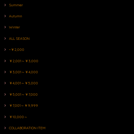
Summer
Autumn
Winter
ALL SEASON
~￥2,000
￥2,001～￥3,000
￥3,001～￥4,000
￥4,001～￥5,000
￥5,001～￥7,000
￥7,001～￥9,999
￥10,000～
COLLABORATION ITEM