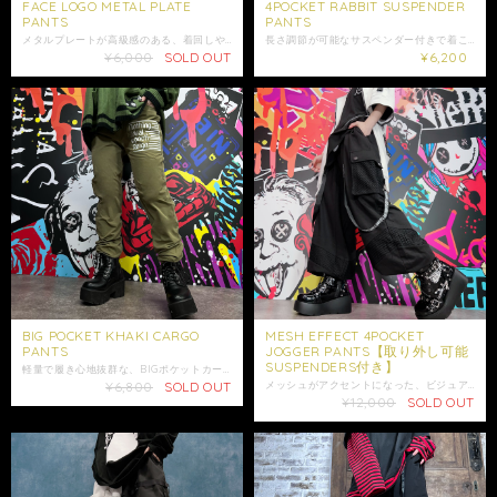
FACE LOGO METAL PLATE
4POCKET RABBIT SUSPENDER
PANTS
PANTS
メタルプレートが高級感のある、着回しやすいシンプルなデザインのパンツが新登場☆ 販売価格は税込み価格となります。 当店のアイデンティティでもある、FACE LOGOデザインのメタルプレートプレートがウエスト部分に付いております。 ウエスト部分はゴム入りで着脱楽々◎ 軽量で比較的薄めの生地感で動き易さも◎ 春〜大活躍出来るアイテムになります。 裾はゴム入りなので低身長の方でも安心してご着用いただけます。 両サイドには便利なポケット付きです。 こちらは男女問わずご着用可能なユニセックスアイテムになります。 この機会に是非ご注文ご検討ください。 【サイズ】F ウエスト平置き：約29cm ウエスト：約58〜102cm(ゴム仕様) 股上：33cm 股下：71cm わたり幅：32cm 裾幅13cm 【素材】綿100% 女性モデル152cm ※ お使いのモニター設定、照明等により実際の商品と色味が異なる場合がございます。色味、イメージ違いでの返品交換は承ることが出来かねますので予めご了承の上ご注文をご検討下さい。 ※ショップ情報から特定商法取引に基づく表記に記載されております項目をチェックした上ご購入ご検討ください。 ※検品機関を通しておりますが商品開封時に万が一商品に欠陥がありましたらお問い合わせにて返品交換受け付けておりますのでお問い合わせくださいませ。 ・梱包は簡易包装となりますのでご了承下さい。 ※配達日時に指定がある場合はお問い合わせにてご希望の日時・時間（入金日から3日以降）を明記してください。 ・商品は手作業で採寸しておりますので、商品の個体差、製法、素材等により、表記サイズより誤差が数センチ程度出る場合がございます。 ・照明や使用カメラ、撮影場所によって色味に違いがある場合がございます。 ・在庫が他のサイトでも続々と無くなっていくと思いますので、お早めのお買い求めをおすすめ致します。 ・値段交渉はお受け出来ませんのでご了承下さい。 ・発送はご入金日から5日以内となっております。 ・未払いキャンセルなどが続く場合はご注文制限がかかる場合がございます。
長さ調節が可能なサスペンダー付きで着こなしのアレンジが楽しめる、ロングシーズン着回せるパンツが新登場☆ 販売価格は税込み価格となります。 こなれ感のある着こなしが叶う、絶妙な丈の長さがポイント☆ NIERちゃんのシルエットが羅列したCUTEなサスペンダー装飾付きで、肩に掛けても垂らしてもオシャレに決まります☆ ウエスト後ろはゴム入りなので体型にフィットしてくれます☆ やや薄手のスーツのような生地を使用しており、シャツと合わせればきちんと感のあるコーデが完成します◎ 両サイドとヒップの、合わせて4つのポケット付きです。 裾はリブ素材になっている為お好みの丈感に調整可能☆ 丈は約64cmとやや短めに製作されている為、低身長の方にもオススメです。 こちらは男女問わずご着用可能なユニセックスアイテムです。 是非ご注文ご検討下さい。 ※サスペンダーの取り外しは出来かねます。 【サイズ】 ウエスト平置き33cm ウエスト66〜86cm(後ろのみゴム仕様) 股上31.5cm 股下36cm わたり幅31.5cm 裾幅14cm 【素材】本体 ポリエステル100% リブ部分 綿100% 女性モデル155cm ※サスペンダーのラビットデザインの位置は中心から若干ずれている場合がございます。(掲載写真11.18枚目参照)こちらは不備の対象外となりますので予めご了承ください。 ※ショップ情報から特定商法取引に基づく表記に記載されております項目をチェックした上ご購入ご検討ください。 ※検品機関を通しておりますが商品開封時に万が一商品に欠陥がありましたらお問い合わせにて返品交換受け付けておりますのでお問い合わせくださいませ。 ・梱包は簡易包装となりますのでご了承下さい。 ・レターパックでは日時・時間指定はできません。 ※指定がある場合はゆうパックを選択しお問い合わせにてご希望の日時・時間（入金日から3日以降）を明記してください。 ・照明や使用カメラ、撮影場所によって色味に違いがある場合がございます。 ・在庫が他のサイトでも続々と無くなっていくと思いますので、お早めのお買い求めをおすすめ致します。 ・値段交渉はお受け出来ませんのでご了承下さい。 ・発送はご入金日から5日以内となっております。 ・未払いキャンセルなどが続く場合はご注文制限がかかる場合がございます。
¥6,000
SOLD OUT
¥6,200
BIG POCKET KHAKI CARGO
MESH EFFECT 4POCKET
PANTS
JOGGER PANTS【取り外し可能
SUSPENDERS付き】
軽量で履き心地抜群な、BIGポケットカーゴパンツからカーキ色ver.が新登場☆ 販売価格は税込み価格となります。 フロントには、長財布も収納できる程のBIGポケットが付いており利便性◎ 裾にはゴムが入ったジョガーパンツスタイルで、足元をスッキリと見せてくれます☆ ウエストはゴム入りで履き心地抜群◎ カラーはコーデのアクセントにもピッタリな、カーキ色になっております。 こちらは男女問わずご着用頂けるユニセックス商品になります。 是非ご注文ご検討下さい。 【サイズ】F ウエスト平置き31cm ウエスト62〜98cm(ゴム仕様) 股上33cm 股下70cm わたり幅29cm 裾幅12cm 【素材】ポリエステル98% ポリウレタン2% 女性モデル152cm ※ショップ情報から特定商法取引に基づく表記に記載されております項目をチェックした上ご購入ご検討ください。 ※検品機関を通しておりますが商品開封時に万が一商品に欠陥がありましたらお問い合わせにて返品交換受け付けておりますのでお問い合わせくださいませ。 ・梱包は簡易包装となりますのでご了承下さい。 ・レターパックでは日時・時間指定はできません。 ※指定がある場合はゆうパックを選択しお問い合わせにてご希望の日時・時間（入金日から3日以降）を明記してください。 ・照明や使用カメラ、撮影場所によって色味に違いがある場合がございます。 ・在庫が他のサイトでも続々と無くなっていくと思いますので、お早めのお買い求めをおすすめ致します。 ・値段交渉はお受け出来ませんのでご了承下さい。 ・発送はご入金日から5日以内となっております。 ・未払いキャンセルなどが続く場合はご注文制限がかかる場合がございます。
¥6,800
SOLD OUT
メッシュがアクセントになった、ビジュアル映えも着回し力も抜群のパンツが新登場☆ 販売価格は税込み価格となります。 一部にメッシュ生地を使用しておりデザイン性UP☆ 4つのポケット付きで利便性も◎ ウエストはゴムが入っており幅広い体型にフィット◎ サスペンダーにはロゴがプリントされた、当店完全オリジナルの商品になっております。 サスペンダーは取り外しも可能なので、その日の気分やコーデに合わせて着こなしのアレンジをお楽しみ頂けます。 裾にはリブが付いており、ぽわんとした絶妙なシルエットを演出。 ふくらはぎまで上げたりなどの丈感やシルエットのアレンジも◎ こちらは男女問わずご着用可能なユニセックス商品になります。 是非ご注文ご検討下さい。 ⭐️モデル着用アイテム⭐️ 胸ポケット付きメッシュニット【✖️✖️✖️】 https://shop.nier.tokyo/items/91464469 STADIUM JUMPER 【BIKE】 https://shop.nier.tokyo/items/91320495 NIERオリジナルヘアバント https://shop.nier.tokyo/items/89292188 2WAY MESH EFFECT CYBER ZIP OUTER【WHITE】 https://shop.nier.tokyo/items/89388546 【サイズ】F ウエスト平置き31cm ウエスト62〜98cm(後ろのみゴム仕様) 股上42cm 股下63cm わたり幅38cm 裾幅12cm〜19cm(リブ仕様) 【素材】本体 ポリエステル65% 綿35% メッシュ部分 ポリエステル100% モデル175cm 152cm ※ショップ情報から特定商法取引に基づく表記に記載されております項目をチェックした上ご購入ご検討ください。 ※検品機関を通しておりますが商品開封時に万が一商品に欠陥がありましたらお問い合わせにて返品交換受け付けておりますのでお問い合わせくださいませ。 ・梱包は簡易包装となりますのでご了承下さい。 ・レターパックでは日時・時間指定はできません。 ※指定がある場合はゆうパックを選択しお問い合わせにてご希望の日時・時間（入金日から3日以降）を明記してください。 ・照明や使用カメラ、撮影場所によって色味に違いがある場合がございます。 ・在庫が他のサイトでも続々と無くなっていくと思いますので、お早めのお買い求めをおすすめ致します。 ・値段交渉はお受け出来ませんのでご了承下さい。 ・発送はご入金日から5日以内となっております。 ・未払いキャンセルなどが続く場合はご注文制限がかかる場合がございます。
¥12,000
SOLD OUT