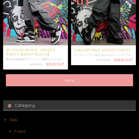
BI-COLOR SWEAT JOGGER
CONVERTIBLE JOGGER PANTS
PANTS【GRAY×BLACK】
オールシーズン着まわせるコンバーチブルパンツからNEWデザインが新登場☆ 販売価格は税込みとなります。 ロングパンツ⇆ハーフパンツとその日の気分や季節に合わせて2wayで使える万能アイテムです。 ウエストはゴム入りの為幅広い体型にフィットし快適にご着用頂けます。 膝にはぐるりと一周ジッパーが付いており、開くと膝から下を取り外せるコンバーチブル仕様。 ジッパーを少しだけ開けて肌をチラ見せしても、大きく開けてセクシーに着てもGOOD☆ 綿100%のしっかり生地を使用しており耐久性も◎ 両サイドにはポケット付き☆ ヒップのフェイクポケットには、当店オリジナルのロゴデザインがプリントされております。 裾にはゴム入りのジョガーパンツスタイルになっております。 BIGサイズなので、ゆるっとしたシルエットでご着用いただけます。 こちらはユニセックス商品です。 是非ご注文ご検討下さい。 贈り物にも是非*.+ﾟ ギフトラッピング袋はこちらからお買い求めいただけます↓ https://shop.nier.tokyo/items/86003741 ⭐️モデル着用アイテム⭐️ 2024年☆バナナの日限定デザインCUTSEW https://shop.nier.tokyo/items/89339611 ミケCOTTON CUTSEW https://shop.nier.tokyo/items/89941791 NIER×ちぃたん☆コラボデザインLONG CUTSEW【DRAFT】 https://shop.nier.tokyo/items/89383010 両面デザイン入り 頬杖キャラクターカットソー https://shop.nier.tokyo/items/90137699 両面デザイン入りUNISEX CUTSEW【HANGING】 https://shop.nier.tokyo/items/88793899 【サイズ】F ウエスト平置き30cm ウエスト約60cm〜約100cm(ゴム仕様) 股上36cm 股下 ロング19cm、短パン63cm 裾幅33cm わたり幅18cm〜27cm(ゴム仕様) 【素材】綿100% 【カラー】ブラックストライプ 女性モデル152cm ※ショップ情報から特定商法取引に基づく表記に記載されております項目をチェックした上ご購入ご検討ください。 ※検品機関を通しておりますが商品開封時に万が一商品に欠陥がありましたらお問い合わせにて返品交換受け付けておりますのでお問い合わせくださいませ。 ・梱包は簡易包装となりますのでご了承下さい。 配送はゆうパックのみとなります。 ※配達日時に指定がある場合は必ずお問い合わせにてご希望の日時・時間（入金日から3日以降）を明記してください。 ・照明や使用カメラ、撮影場所によって色味に違いがある場合がございます。 ・在庫が他のサイトでも続々と無くなっていくと思いますので、お早めのお買い求めをおすすめ致します。 ・値段交渉はお受け出来ませんのでご了承下さい。 ・発送はご入金日から5日以内となっております。 ・未払いキャンセルなどが続く場合はご注文制限がかかる場合がございます。
履き心地抜群のスウェット素材のジョガーパンツから、着まわしやすいGRAY×BLACKカラーが新登場☆ 販売価格は税込み価格となります。 ウエストと裾にはゴム入りで履き心地抜群◎ 左足には当店のブランドロゴ入り☆ 計4つのポケット付きで利便性◎ ゆったりと履ける、ボリュームのあるサイズ感もポイント☆ ルームウェアやペアルックにもおすすめです。 こちらは男女問わずご着用可能なユニセックス商品になります。 この機会に是非ご注文ご検討ください。 ※配送方法はゆうパックのみとなります。 ⭐︎モデル着用アイテム⭐︎ 防寒裏起毛オーバーサイズキャラクタートレーナー【BLACK】 https://shop.nier.tokyo/items/81876268 【サイズ】F ウエスト平置き32cm ウエスト64cm〜106cm 股上 :32cm 股下 : 72.5cm わたり幅：32.5cm 裾幅：13cm 【素材】ポリエステル75% 綿25% 女性モデル152cm ※ショップ情報から特定商法取引に基づく表記に記載されております項目をチェックした上ご購入ご検討ください。 ※検品機関を通しておりますが商品開封時に万が一商品に欠陥がありましたらお問い合わせにて返品交換受け付けておりますのでお問い合わせくださいませ。 ・商品は手作業で採寸しておりますので、商品の個体差、製法、素材等により、表記サイズより誤差が数センチ程度出る場合がございます。 ・梱包は簡易包装となりますのでご了承下さい。 ※到着日時に指定がある場合はお問い合わせにてご希望の日時・時間（入金日から3日以降）を明記してください。 ・照明や使用カメラ、撮影場所によって色味に違いがある場合がございます。 ・在庫が他のサイトでも続々と無くなっていくと思いますので、お早めのお買い求めをおすすめ致します。 ・値段交渉はお受け出来ませんのでご了承下さい。 ・発送はご入金日から5日以内となっております。 ・未払いキャンセルなどが続く場合はご注文制限がかかる場合がございます。
¥10,000
SOLD OUT
¥7,000
SOLD OUT
More
Category
Tops
T-shirt