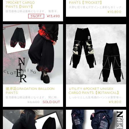
7POCKET CARGO
PANTS【7POCKET】
PANTS【NAVY】
大胆な切り替えデザインと多彩なギミックが魅力のカーゴパンツが登場。 販売価格は税込価格となります。 黒地に映えるホワイトラインと、ワンポイントで施されたローズプリントが存在感抜群。 フロント・バックのそれぞれに異なる装飾を施し、360度どこから見ても印象的なデザインに仕上げました。 ポケットやZIP、Dカン、バックル風ベルトなど、ディテールも抜かりなしの商品です。 計7つのポケット付きで機能性も◎ ウエストと裾はゴム仕様で快適なフィット感✨ ユニセックスで着用可能で ストリート、原宿系、地雷・サブカルコーデとも相性◎ 是非ご注文ご検討ください。 大切な方への贈り物にも是非*.+ﾟ ギフトラッピング袋はこちらからお買い求めいただけます↓ https://shop.nier.tokyo/categories/5902861 【サイズ】F ウエスト平置き29cm ウエスト58cm〜106cm(ゴム仕様) 股上30cm 股下68cm わたり幅29cm 裾幅14cm 【素材】本体 レーヨン70% ナイロン26% ポリウレタン4% その他 ポリエステル65% 綿35% 女性モデル152cm 男性モデル175cm ※ 商品写真はできる限り実物の色に近づけるよう徹底しておりますが、 お使いのモニター設定、照明等により実際の商品と色味が異なる場合がございます。 色味、イメージ違いでの返品交換は承ることが出来かねますので予めご了承の上ご注文をご検討下さい。 ※ショップ情報から特定商法取引に基づく表記に記載されております項目をチェックした上ご購入ご検討ください。 ※検品機関を通しておりますが商品開封時に万が一商品に欠陥がありましたらお問い合わせにて返品交換受け付けておりますのでお問い合わせくださいませ。 ・商品は手作業で採寸しておりますので、商品の個体差、製法、素材等により、表記サイズより誤差が数センチ程度出る場合がございます。 ・梱包は簡易包装となりますのでご了承下さい。 ※指定がある場合はお問い合わせにてご希望の日時・時間（入金日から3日以降）を明記してください。 ・照明や使用カメラ、撮影場所によって色味に違いがある場合がございます。 ・在庫が他のサイトでも続々と無くなっていくと思いますので、お早めのお買い求めをおすすめ致します。 ・値段交渉はお受け出来ませんのでご了承下さい。 ・発送はご入金日から5日以内となっております。
販売価格は税込価格となります。 無骨ギミック×異素材コントラスト。 視線を攫うEYEプリントが、足元から個性を主張⭐︎ 重厚感のあるブラックボディに、 ダークネイビー系の異素材パネルとスタッズ、 Dリングを散りばめた存在感抜群のカーゴパンツです。 両脚に配置されたフラップポケットに加え、 フェイクZIPやスタッズをアクセントに取り入れることで、 視覚的にインパクトのある仕上がりになっています。 計7つのポケットを搭載しており、収納力も兼ね備えています。 ポケット外側にはブランドらしいEYEグラフィックをオン。 光の角度で表情が変わる異素材切替えが、ワイドシルエットに立体感をプラスします。 ウエストと裾はゴム仕様のため、快適なフィット感とストレスフリーな着心地を実現。 裾のゴムが足元に程よいボリュームを生み、ブーツやスニーカーとの相性も抜群です✩ ユニセックス仕様で、 オーバーサイズのトップスやテック系アウターとの相性も良く、 一本でコーデの主役になるギミック満載のアイテムです。 是非ご注文ご検討ください。 大切な方への贈り物にも是非*.+ﾟ ギフトラッピング袋はこちらからお買い求めいただけます↓ https://shop.nier.tokyo/categories/5902861 【サイズ】F ウエスト平置き 約30cm ウエスト 約60〜106cm(ゴム仕様) 股上31cm 股下70cm わたり幅30cm 裾幅13cm 【素材】本体 レーヨン70% ナイロン26% ポリウレタン4% その他 ポリエステル100% 男性モデル175cm 女性モデル165cm ※ 商品写真はできる限り実物の色に近づけるよう徹底しておりますが、 お使いのモニター設定、照明等により実際の商品と色味が異なる場合がございます。 色味、イメージ違いでの返品交換は承ることが出来かねますので予めご了承の上ご注文をご検討下さい。 ※ショップ情報から特定商法取引に基づく表記に記載されております項目をチェックした上ご購入ご検討ください。 ※検品機関を通しておりますが商品開封時に万が一商品に欠陥がありましたらお問い合わせにて返品交換受け付けておりますのでお問い合わせくださいませ。 ・商品は手作業で採寸しておりますので、商品の個体差、製法、素材等により、表記サイズより誤差が数センチ程度出る場合がございます。 ・梱包は簡易包装となりますのでご了承下さい。 ※配送はゆうパックのみとなります。配送日時に指定がある場合はお問い合わせにてご希望の日時・時間（入金日から3日以降）を明記してください。 ・照明や使用カメラ、撮影場所によって色味に違いがある場合がございます。 ・在庫が他のサイトでも続々と無くなっていくと思いますので、お早めのお買い求めをおすすめ致します。 ・値段交渉はお受け出来ませんのでご了承下さい。 ・発送はご入金日から5日以内となっております。 ・未払いキャンセルなどが続く場合はご注文制限がかかる場合がございます。
¥10,800
¥13,490
5%OFF
彼岸花GRADATION BALLOON
UTILITY 6POCKET UNISEX
PANTS
CARGO PANTS【BOTANICAL】
販売価格は税込価格となります。 闇に咲く彼岸花をモチーフにした、幻想的かつ毒々しい美しさが漂うバルーンパンツが登場✩ 裾に向かって広がる赤×黒のグラデーションに、儚くも艶やかな彼岸花のアートグラフィックを落とし込んだ唯一無二のデザインです。 ゆるやかなワイドシルエットと裾のゴム仕様が生み出す立体感で、 スタイリッシュかつ個性的なシルエットを演出。 ウエストは総ゴム仕様で快適な穿き心地を実現しています。 両サイドポケット付きで利便性◎ モードやストリート、ゴシックコーデにも相性抜群。 どんなトップスともバランスよく決まる、主役級の1本です。 こちらはユニセックス商品となります。 是非ご注文ご検討ください。 大切な方への贈り物にも是非*.+ﾟ ギフトラッピング袋はこちらからお買い求めいただけます↓ https://shop.nier.tokyo/categories/5902861 【サイズ】F ウエスト平置き 約30cm ウエスト 約60〜106cm(ゴム仕様) 股上44cm 股下60cm わたり幅39cm 裾幅15cm 【素材】 ポリエステル95% ポリウレタン5% 女性モデル152cm ✩モデル着用アイテム✩ ・フロントジップ付き 斜めTWO-TONE PARKA【彼岸花】 https://shop.nier.tokyo/items/92015805 ※ 商品写真はできる限り実物の色に近づけるよう徹底しておりますが、 お使いのモニター設定、照明等により実際の商品と色味が異なる場合がございます。 色味、イメージ違いでの返品交換は承ることが出来かねますので予めご了承の上ご注文をご検討下さい。 ※ショップ情報から特定商法取引に基づく表記に記載されております項目をチェックした上ご購入ご検討ください。 ※検品機関を通しておりますが商品開封時に万が一商品に欠陥がありましたらお問い合わせにて返品交換受け付けておりますのでお問い合わせくださいませ。 ・商品は手作業で採寸しておりますので、商品の個体差、製法、素材等により、表記サイズより誤差が数センチ程度出る場合がございます。 ・梱包は簡易包装となりますのでご了承下さい。 ※配送はゆうパックのみとなります。配送日時に指定がある場合はお問い合わせにてご希望の日時・時間（入金日から3日以降）を明記してください。 ・照明や使用カメラ、撮影場所によって色味に違いがある場合がございます。 ・在庫が他のサイトでも続々と無くなっていくと思いますので、お早めのお買い求めをおすすめ致します。 ・値段交渉はお受け出来ませんのでご了承下さい。 ・発送はご入金日から5日以内となっております。 ・未払いキャンセルなどが続く場合はご注文制限がかかる場合がございます。
しっかりとした生地感のパンツが新登場☆ 以下の多様な装飾があり利便性もオリジナル感も◎ ・フェイクジッパー ・取り外し可能チェーン ・ベルト装飾 ・ハトメ ・計6つのポケット 360度どこから見てもクールに決まります☆ 裾口はリブ仕様で脚の長さ関係なく着用頂けるアイテムです。 両サイドだけでなく、太ももの総柄生地はポケットになっており、 ヒップにもポケット付きで利便性◎ NIERちゃんシルエットデザインが刺繍された完全オリジナルのアイテムになっております。 ウエストは後ろゴム仕様で体型にフィット♪ こちらはユニセックス商品になります。 是非この機会にご注文ご検討ください。 大切な方への贈り物にも是非*.+ﾟ ギフトラッピング袋はこちらからお買い求めいただけます↓ https://shop.nier.tokyo/items/94885525 ⭐︎モデル着用アイテム⭐︎ 【サイズ】F ウエスト平置き約31cm ウエスト約62cm〜約90cm(ゴム仕様) 股上約30cm 股下約69cm 裾幅約27cm わたり幅約12cm(リブ仕様) 【素材】 本体 レーヨン70％ ナイロン26% ポリウレタン4% リブ部分 ポリエステル65% 綿30% ポリウレタン5% その他 ポリエステル100% モデル 152cm ※ 商品写真はできる限り実物の色に近づけるよう徹底しておりますが、 お使いのモニター設定、照明等により実際の商品と色味が異なる場合がございます。 色味、イメージ違いでの返品交換は承ることが出来かねますので予めご了承の上ご注文をご検討下さい。 ※多少の汚れや刺繍のほつれは不備の対象外となります。必ず予めご了承ください。 ※ショップ情報から特定商法取引に基づく表記に記載されております項目をチェックした上ご購入ご検討ください。 ※検品機関を通しておりますが商品開封時に万が一商品に欠陥がありましたらお問い合わせにて返品交換受け付けておりますのでお問い合わせくださいませ。 ・梱包は簡易包装となりますのでご了承下さい。 ※配達日時に指定がある場合は必ずお問い合わせにてご希望の日時・時間（入金日から3日以降）を明記してください。 ・照明や使用カメラ、撮影場所によって色味に違いがある場合がございます。 ・在庫が他のサイトでも続々と無くなっていくと思いますので、お早めのお買い求めをおすすめ致します。 ・値段交渉はお受け出来ませんのでご了承下さい。 ・発送はご入金日から5日以内となっております。 ・未払いキャンセルなどが続く場合はご注文制限がかかる場合がございます。
¥6,600
SOLD OUT
¥9,800