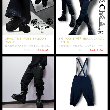
GRADATION ROSE BALLOON
BIG POCKET付き BLACK CARGO
PANTS
PANTS
販売価格は税込価格となります。 闇に咲き誇る薔薇をモチーフにした、幻想的かつ毒々しい美しさが漂うバルーンパンツが登場✩ 裾に向かって広がるモノクロのグラデーションに、儚くも艶やかな薔薇のアートグラフィックを落とし込んだ唯一無二のデザインです。 ゆるやかなワイドシルエットと裾のゴム仕様が生み出す立体感で、 スタイリッシュかつ個性的なシルエットを演出。 ウエストは総ゴム仕様で快適な穿き心地を実現しています。 両サイドポケット付きで利便性◎ モードやストリート、ゴシックコーデにも相性抜群。 どんなトップスともバランスよく決まる、主役級の1本です。 こちらはユニセックス商品となります。 是非ご注文ご検討ください。 大切な方への贈り物にも是非*.+ﾟ ギフトラッピング袋はこちらからお買い求めいただけます↓ https://shop.nier.tokyo/categories/5902861 【サイズ】F ウエスト平置き 約30cm ウエスト 約60〜106cm(ゴム仕様) 股上44cm 股下60cm わたり幅39cm 裾幅15cm 【素材】 ポリエステル95% ポリウレタン5% 女性モデル152cm ✩モデル着用アイテム✩ UNISEX 100%COTTON CUTSEW【BLACK×WHITE】 https://shop.nier.tokyo/items/104220952 ※ 商品写真はできる限り実物の色に近づけるよう徹底しておりますが、 お使いのモニター設定、照明等により実際の商品と色味が異なる場合がございます。 色味、イメージ違いでの返品交換は承ることが出来かねますので予めご了承の上ご注文をご検討下さい。 ※ショップ情報から特定商法取引に基づく表記に記載されております項目をチェックした上ご購入ご検討ください。 ※検品機関を通しておりますが商品開封時に万が一商品に欠陥がありましたらお問い合わせにて返品交換受け付けておりますのでお問い合わせくださいませ。 ・商品は手作業で採寸しておりますので、商品の個体差、製法、素材等により、表記サイズより誤差が数センチ程度出る場合がございます。 ・梱包は簡易包装となりますのでご了承下さい。 ※配送はゆうパックのみとなります。配送日時に指定がある場合はお問い合わせにてご希望の日時・時間（入金日から3日以降）を明記してください。 ・照明や使用カメラ、撮影場所によって色味に違いがある場合がございます。 ・在庫が他のサイトでも続々と無くなっていくと思いますので、お早めのお買い求めをおすすめ致します。 ・値段交渉はお受け出来ませんのでご了承下さい。 ・発送はご入金日から5日以内となっております。 ・未払いキャンセルなどが続く場合はご注文制限がかかる場合がございます。
軽量で履き心地抜群な、BIGポケット付きカーゴパンツが新登場☆ ゆったりとしたサイズ感で1日中ストレスフリーにご着用頂けるアイテムです♪ フロントには長財布も収納できる2つのBIGポケット付いており利便性◎ 裾にはゴムが入ったジョガーパンツスタイルで、足元をスッキリと見せてくれます☆ ウエストはゴム入りで履き心地抜群◎ 男女問わずご着用頂けるユニセックス商品になります。 是非ご注文ご検討下さい。 【サイズ】F ウエスト平置き31cm ウエスト62〜98cm(ゴム仕様) 股上31.5cm 股下70cm わたり幅28cm 裾幅13cm 【素材】ポリエステル98% ポリウレタン2% 女性モデル155cm ※ショップ情報から特定商法取引に基づく表記に記載されております項目をチェックした上ご購入ご検討ください。 ※検品機関を通しておりますが商品開封時に万が一商品に欠陥がありましたらお問い合わせにて返品交換受け付けておりますのでお問い合わせくださいませ。 ・梱包は簡易包装となりますのでご了承下さい。 ・レターパックでは日時・時間指定はできません。 ※指定がある場合はゆうパックを選択しお問い合わせにてご希望の日時・時間（入金日から3日以降）を明記してください。 ・照明や使用カメラ、撮影場所によって色味に違いがある場合がございます。 ・在庫が他のサイトでも続々と無くなっていくと思いますので、お早めのお買い求めをおすすめ致します。 ・値段交渉はお受け出来ませんのでご了承下さい。 ・発送はご入金日から5日以内となっております。 ・未払いキャンセルなどが続く場合はご注文制限がかかる場合がございます。
¥6,600
SOLD OUT
¥6,200
SOLD OUT