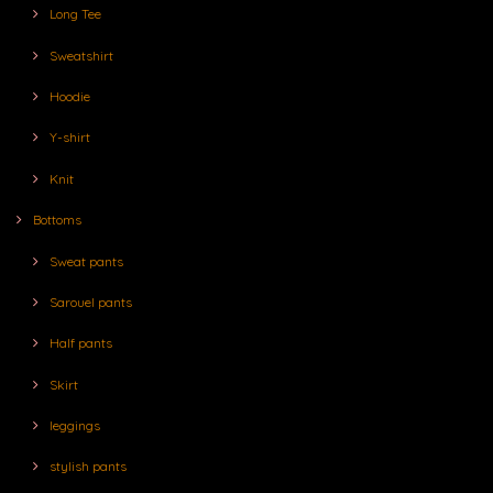
Long Tee
Sweatshirt
Hoodie
Y-shirt
Knit
Bottoms
Sweat pants
Sarouel pants
Half pants
Skirt
leggings
stylish pants