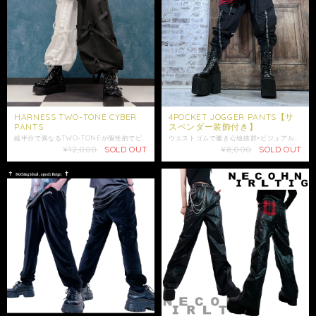
HARNESS TWO-TONE CYBER
4POCKET JOGGER PANTS【サ
PANTS
スペンダー装飾付き】
縦半分で異なるTWO-TONEが個性的でビジュアル映えするジョガーパンツが新登場☆ 販売価格は税込み価格となります。 ウエスト部分は総ゴムの為履き心地抜群♪ 両足にはたっぷりのハーネス装飾付きでお洒落に決まります☆ 裾のハーネスにはブランドロゴ入りの、周りとは被らないオリジナルのアイテムになっております。 裾にはゴムが通っている為、気分や季節によってはふくらはぎまで上げて丈感のアレンジを楽しんでも◎ 両サイドにはポケット付きで利便性◎ ゆったりとした造りになっているので、脚を締め付けず、ゆるっとしたこなれ感のあるシルエットでご着用いただけます。 こちらはユニセックスアイテムです。 この機会に是非ご注文ご検討ください。 贈り物にも是非*.+ﾟ ギフトラッピング袋はこちらからお買い求めいただけます↓ https://shop.nier.tokyo/items/86003741 ⭐︎モデル着用アイテム⭐︎ 中綿入りキルティングBI-COLOR CYBER OUTER https://shop.nier.tokyo/items/92472932 【サイズ】F ウエスト平置き約31cm ウエスト約62cm〜94cm(ゴム仕様) 股上 :約42cm 股下 : 約62cm わたり幅：約41cm 裾幅：約10〜20cm(ゴム仕様) 【素材】ポリエステル100% 男性モデル175cm 女性モデル152cm ※ショップ情報から特定商法取引に基づく表記に記載されております項目をチェックした上ご購入ご検討ください。 ※検品機関を通しておりますが商品開封時に万が一商品に欠陥がありましたらお問い合わせにて返品交換受け付けておりますのでお問い合わせくださいませ。 ・梱包は簡易包装となりますのでご了承下さい。 ※配送はゆうパックのみとなります。配達日時に指定がある場合は必ずお問い合わせにてご希望の日時・時間（入金日から3日以降）を明記してください。 ・照明や使用カメラ、撮影場所によって色味に違いがある場合がございます。 ・在庫が他のサイトでも続々と無くなっていくと思いますので、お早めのお買い求めをおすすめ致します。 ・値段交渉はお受け出来ませんのでご了承下さい。 ・発送はご入金日から5日以内となっております。 ・未払いキャンセルなどが続く場合はご注文制限がかかる場合がございます。
ウエストゴムで履き心地抜群×ビジュアル映えするジョガーパンツが新登場☆ 販売価格は税込み価格となります。 裾にはリブ付きでシルエットにメリハリを出し、足元をスッキリと見せてくれます。 涼しい季節は裾をふくらはぎまで上げれば7分丈になり、シルエットのアレンジもお楽しみ頂けます。 ウエスト部分は総ゴムになった履き心地の良さも魅力◎ サスペンダー風の装飾にはブランドロゴ入りで、1目で当店の商品だと分かるアイテムに仕上がっております。 ウエストの両サイドに加えて、膝部分の両サイドにもマジックテープ付きBIGポケットがあり利便性も◎ こちらは男女問わずご着用可能なユニセックスアイテムです。 是非ご注文ご検討下さい。 【サイズ】F ウエスト平置き33.5cm ウエスト67〜100cm(ゴム仕様) 股上31.5cm 股下71cm わたり幅29cm 裾幅12cm 【素材】ポリエステル100% モデル 男性175cm 女性152cm ※ウエストに紐通し穴がある場合がございますがこちらは不備の対象外とさせていただきます。紐が付いていないのが仕様となります。予めご了承ください。 ※ショップ情報から特定商法取引に基づく表記に記載されております項目をチェックした上ご購入ご検討ください。 ※検品機関を通しておりますが商品開封時に万が一商品に欠陥がありましたらお問い合わせにて返品交換受け付けておりますのでお問い合わせくださいませ。 ・商品は手作業で採寸しておりますので、商品の個体差、製法、素材等により、表記サイズより誤差が数センチ程度出る場合がございます。 ・梱包は簡易包装となりますのでご了承下さい。 ※配達日時に指定がある場合はお問い合わせにてご希望の日時・時間（入金日から3日以降）を明記してください。 ・照明や使用カメラ、撮影場所によって色味に違いがある場合がございます。 ・在庫が他のサイトでも続々と無くなっていくと思いますので、お早めのお買い求めをおすすめ致します。 ・値段交渉はお受け出来ませんのでご了承下さい。 ・発送はご入金日から5日以内となっております。 ・未払いキャンセルなどが続く場合はご注文制限がかかる場合がございます。 3d3 jz1067
¥12,000
SOLD OUT
¥8,000
SOLD OUT