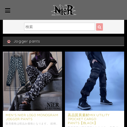
Jogger pants
MEN'S NIER LOGO MONOGRAM
高品質異素材MIX UTILITY
JOGGER PANTS
7POCKET CARGO
PANTS【BLACK】
販売価格は税込み価格となります。 総柄で仕上げたNIERオリジナルのモノグラムデザインが目を惹くジョガーパンツ。 ブラック×ホワイトのモノトーンカラーで、 様々なコーデに合わせやすいデザインです。 ウエストは約72〜124cm対応の ゆったりとした総ゴム仕様。 紐付きなので、 お好みのサイズ感に調節してご着用いただけます。 さらりとした伸縮性のある生地で穿き心地も快適。 裾はリブ仕様のため、 ラフになりすぎずすっきりとしたシルエットを演出します。 ゆったりとしたサイズ感がお好みの方や、 リラックスして着用したい方におすすめのユニセックスアイテムです。 ※ウエストは大きめの作りとなっております。紐である程度調節は可能ですが、細身の方はサイズをご確認の上お買い求めください。 是非ご注文ご検討下さい。 大切な方への贈り物にも是非*.+ﾟ ギフトラッピング袋はこちらからお買い求めいただけます↓ https://shop.nier.tokyo/categories/5902861 ※こちらはサンプルを使用した撮影のため、実際の商品とはサイズ感や仕様に若干の個体差が生じる場合がございます。 【サイズ】 ウエスト平置き約36cm ウエスト約72～124cm(ゴム仕様) 股上約32cm 股下約72cm わたり幅約30cm 裾幅約14cm 【素材】 ポリエステル95% ポリウレタン5% 女性モデル152cm 男性モデル175cm ・発送はご入金日から5日以内となっております。 ※ご注文内容によって配送方法を変更させていただく場合が御座います。 ※日時指定がある場合はゆうパックを選択しお問い合わせにてご希望の日時・時間（入金日から3日以降）を明記してください。 ※ショップ情報から特定商法取引に基づく表記に記載されております項目をチェックした上ご購入ご検討ください。 ※商品に欠陥がありましたらお問い合わせにて返品交換受け付けておりますのでお問い合わせくださいませ。 ・表記サイズより誤差が数センチ程度出る場合がございます。 ・照明や使用カメラ、撮影場所によって色味に違いがある場合がございます。