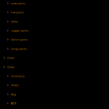
wide pants
line pants
Other
Jogger pants
Denim pants
Cargo pants
Outer
Other
Accessory
Shoes
Bag
帽子