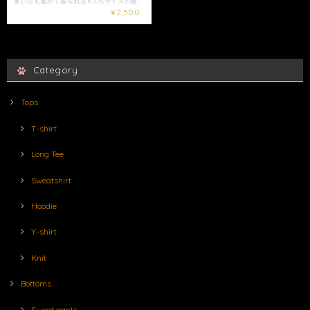
寒い日も暖かく着られるKIDSサイズの裏起毛プルオーバーが新登場☆ 販売価格は税込み価格となります。 男の子、女の子問わずご着用頂けるオリジナルプルオーバーです。 同デザインは大人用も御座いますので、合わせて着ればお子様とのペアルックもお楽しみ頂けます◎ フロントには当店のブランドロゴがプリントされており存在感たっぷり☆ 内側は袖の中までふわふわの裏起毛になっているので1枚でも暖かくご着用頂けます。 胸にはポケット付きなのでお菓子などを入れても◎ 対応サイズは約95〜130cmとなります。 必ずサイズ詳細をご確認の上是非ご注文ご検討下さい。 【サイズ】F 身丈：49cm 身幅：46cm 肩幅：46cm 袖丈：33cm 【素材】綿100% モデル95cm ※対応サイズは目安となります。必ずサイズ詳細をご確認の上ご注文をご検討下さい。 ※ショップ情報から特定商法取引に基づく表記に記載されております項目をチェックした上ご購入ご検討ください。 ※検品機関を通しておりますが商品開封時に万が一商品に欠陥がありましたらお問い合わせにて返品交換受け付けておりますのでお問い合わせくださいませ。 ・商品は手作業で採寸しておりますので、商品の個体差、製法、素材等により、表記サイズより誤差が数センチ程度出る場合がございます。 ・梱包は簡易包装となりますのでご了承下さい。 ・レターパックでは日時・時間指定はできません。 ※指定がある場合はゆうパックを選択しお問い合わせにてご希望の日時・時間（入金日から3日以降）を明記してください。 ・照明や使用カメラ、撮影場所によって色味に違いがある場合がございます。 ・在庫が他のサイトでも続々と無くなっていくと思いますので、お早めのお買い求めをおすすめ致します。 ・値段交渉はお受け出来ませんのでご了承下さい。 ・発送はご入金日から5日以内となっております。 ・未払いキャンセルなどが続く場合はご注文制限がかかる場合がございます。
¥2,500
Category
Tops
T-shirt
Long Tee
Sweatshirt
Hoodie
Y-shirt
Knit
Bottoms
Sweat pants