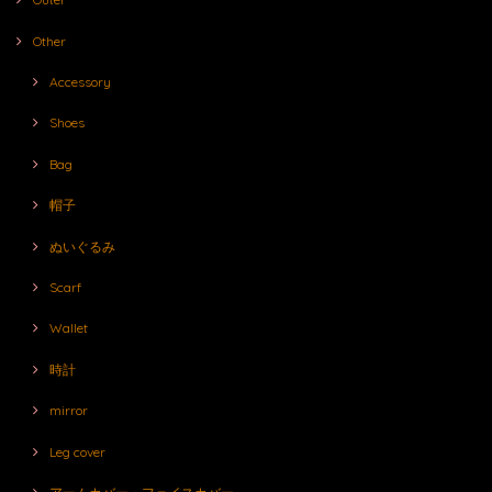
Other
Accessory
Shoes
Bag
帽子
ぬいぐるみ
Scarf
Wallet
時計
mirror
Leg cover