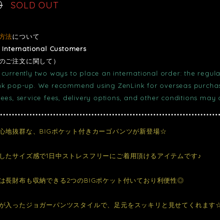
0
SOLD OUT
方法
について
r International Customers
のご注文に関して）
currently two ways to place an international order: the regula
nk pop-up. We recommend using ZenLink for overseas purchase
fees, service fees, delivery options, and other conditions may
心地抜群な、BIGポケット付きカーゴパンツが新登場☆
したサイズ感で1日中ストレスフリーにご着用頂けるアイテムです♪
は長財布も収納できる2つのBIGポケット付いており利便性◎
が入ったジョガーパンツスタイルで、足元をスッキリと見せてくれます