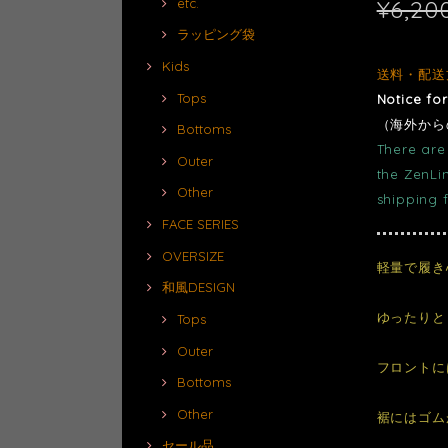
¥6,20
etc.
ラッピング袋
Kids
送料・配送
Tops
Notice fo
（海外から
Bottoms
There are 
Outer
the ZenLi
Other
shipping 
FACE SERIES
OVERSIZE
軽量で履き
和風DESIGN
ゆったりと
Tops
Outer
フロントに
Bottoms
Other
裾にはゴム
セール品