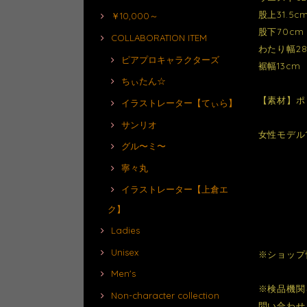
股上31.5c
￥10,000～
股下70cm
COLLABORATION ITEM
わたり幅28
ピアプロキャラクターズ
裾幅13cm
ちぃたん☆
【素材】ポ
イラストレーター【てぃら】
サンリオ
女性モデル1
グル〜ミ〜
寧々丸
イラストレーター【上倉エ
ク】
Ladies
Unisex
※ショップ
Men's
※検品機関
Non-character collection
問い合わせ