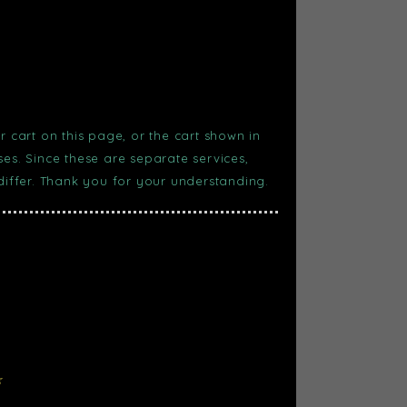
r cart on this page, or the cart shown in
s. Since these are separate services,
 differ. Thank you for your understanding.
☆