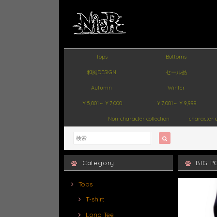
Tops
Bottoms
和風DESIGN
セール品
Autumn
Winter
￥5,001～￥7,000
￥7,001～￥9,999
Non-character collection
character c
Category
BIG 
Tops
T-shirt
Long Tee