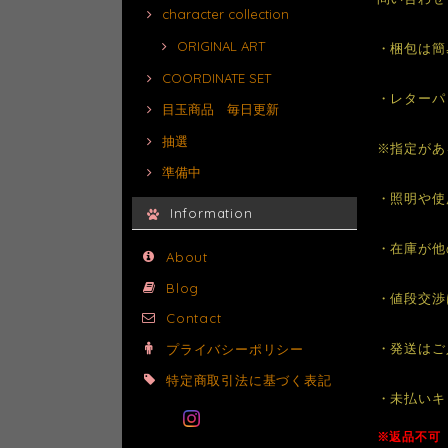
character collection
ORIGINAL ART
・梱包は簡
COORDINATE SET
・レターパ
目玉商品 毎日更新
抽選
※指定があ
準備中
・照明や使
Information
・在庫が他
About
Blog
・値段交渉
Contact
・発送はご
プライバシーポリシー
特定商取引法に基づく表記
・未払いキ
※返品不可