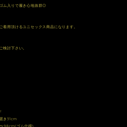
ゴム入りで履き心地抜群◎
ご着用頂けるユニセックス商品になります。
ご検討下さい。
F
き31cm
〜98cm(ゴム仕様)