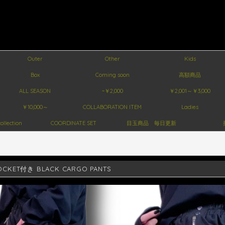
Outer
Other
Kids
Box
Coming soon
高額商品
ALL SEASON
~￥2,000
￥2,001～￥3,000
￥10,000～
COLLABORATION ITEM
Ladies
ollection
COORDINATE SET
目玉商品 毎日更新
POCKET付き BLACK CARGO PANTS