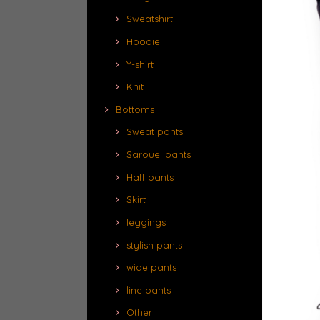
Sweatshirt
Hoodie
Y-shirt
Knit
Bottoms
Sweat pants
Sarouel pants
Half pants
Skirt
leggings
stylish pants
wide pants
line pants
Other