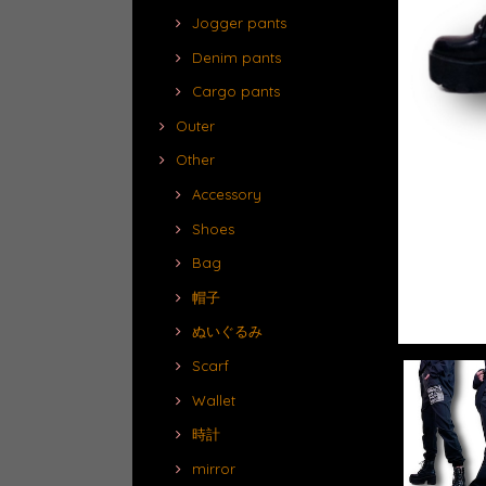
Jogger pants
Denim pants
Cargo pants
Outer
Other
Accessory
Shoes
Bag
帽子
ぬいぐるみ
Scarf
Wallet
時計
mirror