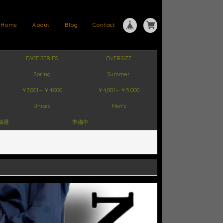
Home
About
Blog
Contact
FACE SERIES
OVERSIZE
Spring
Summer
￥3,001～￥4,000
￥4,001～￥5,000
Unisex
Men's
抽選
準備中