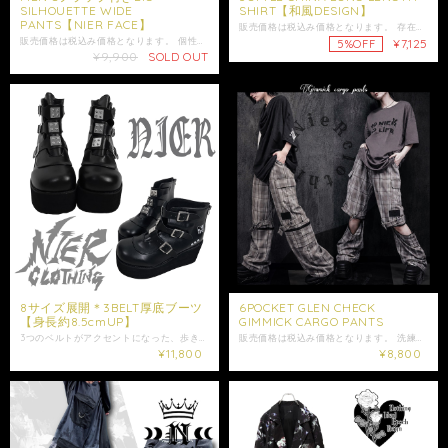
SILHOUETTE WIDE
SHIRT【和風DESIGN】
PANTS【NIER FACE】
販売価格は税込み価格となります。 存在感のあるチャイナボタンとグラデーションデザインが目を惹く、 3WAY仕様のロングシャツです。 袖はスナップボタンで簡単に着脱可能。 半袖・スリーブレス・オープンスリーブの3WAY仕様となっており、 その日の気分やコーディネートに合わせて異なる着こなしをお楽しみいただけます。 ボディには、 蝶や九尾モチーフを取り入れた幻想的な和柄を総柄でプリント。 ダークトーンをベースに、 裾へ向かって深みのあるレッドへと移り変わるグラデーションが、 和の美しさと幻想的な世界観を演出します。 フロントには個性的なチャイナボタンを採用し、 ロング丈ならではの存在感を引き立てるデザインに仕上げました。 ラウンドカットの裾が軽やかな印象を与え、 羽織りとしてもコーディネートしやすい一着です。 ゆったりとしたシルエットで、 性別を問わず幅広くご着用いただけます。 是非ご注文ご検討下さい。 大切な方への贈り物にも是非*.+ﾟ ギフトラッピング袋はこちらからお買い求めいただけます↓ https://shop.nier.tokyo/categories/5902861 ※こちらはサンプルを使用した撮影のため、実際の商品とはサイズ感や仕様に若干の個体差が生じる場合がございます。 【サイズ】 身丈約86〜104cm 身幅約66cm 肩幅約69cm 袖丈約21.5cm 【素材】 ポリエステル95% ポリウレタン5% 女性モデル152cm 男性モデル175cm ・発送はご入金日から5日以内となっております。 ※ご注文内容によって配送方法を変更させていただく場合が御座います。 ※日時指定がある場合はゆうパックを選択しお問い合わせにてご希望の日時・時間（入金日から3日以降）を明記してください。 ※ショップ情報から特定商法取引に基づく表記に記載されております項目をチェックした上ご購入ご検討ください。 ※商品に欠陥がありましたらお問い合わせにて返品交換受け付けておりますのでお問い合わせくださいませ。 ・表記サイズより誤差が数センチ程度出る場合がございます。 ・照明や使用カメラ、撮影場所によって色味に違いがある場合がございます。
販売価格は税込み価格となります。 個性と機能性を兼ね備えた、存在感抜群のフラップ付きワイドパンツです。 フロント＆サイドに施された立体的なフラップデザインが、 動きに合わせて揺れ、軽やかなシルエットと奥行きを演出します。 ブラックで統一することで、季節を問わず使いやすく、 モードで洗練された印象に仕上げました。 サイドにはハトメ装飾を配置し、 シンプルながらもNIERらしいエッジの効いたアクセントをプラス。 フラップ部分にはフェイスグラフィック刺繍を施し、 ワントーンの中にしっかりと存在感を落とし込みました。 春夏はもちろん、インナー次第でロングシーズン着用可能。 ウエストは後ろゴム仕様で、ストレスフリーな履き心地。 ユニセックスで着用可能なため、 男女問わず幅広いスタイリングに対応。 ワイドで落ち感のあるシルエットは、 Tシャツやシャツ、軽アウターとも相性抜群。 ボリュームのあるボトムがコーデ全体のバランスを整え、 モード×ストリートのスタイリングをより引き立てます。 周囲と差がつくデザイン性と、 デイリー使いにも嬉しい快適さを兼ね備えた一本です。 是非この機会にご検討ください。 大切な方への贈り物にも是非+.ﾟ ギフトラッピング袋はこちらからお買い求めいただけます↓ https://shop.nier.tokyo/categories/5902861⁠ 【サイズ】 ウエスト平置き29cm ウエスト約58〜82cm（ゴム仕様） 股上34cm 股下60cm わたり幅36cm 裾幅46cm 【素材】 ポリエステル95% ポリウレタン5% 女性モデル152cm ・発送はご入金日から5日以内となっております。 ※ご注文内容によって配送方法を変更させていただく場合が御座います。 ※日時指定がある場合はゆうパックを選択しお問い合わせにてご希望の日時・時間（入金日から3日以降）を明記してください。 ※ショップ情報から特定商法取引に基づく表記に記載されております項目をチェックした上ご購入ご検討ください。 ※商品に欠陥がありましたらお問い合わせにて返品交換受け付けておりますのでお問い合わせくださいませ。 ・表記サイズより誤差が数センチ程度出る場合がございます。 ・照明や使用カメラ、撮影場所によって色味に違いがある場合がございます。
¥7,125
5%OFF
¥9,900
SOLD OUT
8サイズ展開＊3BELT厚底ブーツ
6POCKET GLEN CHECK
【身長約8.5cmUP】
GIMMICK CARGO PANTS
3つのベルトがアクセントになった、歩きやすさもビジュアル映えも抜群の厚底ブーツが新登場☆ 販売価格は税込み価格となります。 傾斜がほとんど無いので歩きやすさ抜群☆ 柔らかなPUレザーを使用しているので肌に当たっても擦れたりしにくく、履き心地も◎ 当店オリジナルのデザイン入りで、1目で当店の商品だと分かるアイテムになっております。 履くだけで身長をアップしてくれるのも嬉しいポイント☆ ジッパー付きで脱ぎ履きしやすいのも◎ サイズはEU36〜EU43(23cm〜26.5cm)の8サイズ展開となっております。 内側はさらふわタッチなので秋〜冬にも◎(掲載写真参照) こちらはレディースにオススメのサイズ展開になっておりますが、サイズが合えば男性もご使用が可能となっております。 この機会に是非ご注文ご検討下さい。 ※こちらはレターパックには梱包出来ないサイズの為、配送はゆうパックのみの発送となります。 ⭐️モデル着用アイテム⭐️ 高品質BONDAGE BELT×ZIPPER STYLISH PANTS https://shop.nier.tokyo/items/86021687 LOGO×STAR PATCHWORK ZIP OUTER https://shop.nier.tokyo/items/91134390 【ソール】ソール上から履き口まで 約11cm ストーム(前) 約4.5cm 女性モデル身長152cm 着用サイズEU40 ※ベルト部分は5段階で調整が可能です。 ベルトは取り外しは出来かねます。 ※踵部分のソールの長さを参考に"身長8.5cmUP"と記載しております。 ※インソールや中敷きの取り外しは出来かねます。 ※ご注文後のサイズ違いなどの返品交換などはお応えする事が出来ませんのでお気を付けください。 ※EUサイズでの製作となりますので【cm】はあくまでも目安としてご理解の上ご注文ご検討ください。 ※こちらの商品の配送方法ははゆうパックのみとなります。 ※シューズ袋(ナップサック)、シューズボックスは付きません。 ※ショップ情報から特定商法取引に基づく表記に記載されております項目をチェックした上ご購入ご検討ください。 ※検品機関を通しておりますが商品開封時に万が一商品に欠陥がありましたらお問い合わせにて返品交換受け付けておりますのでお問い合わせくださいませ。 商品は1点1点を手作業で採寸しておりますので、商品の個体差、製法、素材等により、表記サイズより誤差が数センチ程度出る場合がございます。 ※日時指定がある場合はお問い合わせにてご希望の日時・時間（入金日から3日以降）を明記してください。 ・照明や使用カメラ、撮影場所によって色味に違いがある場合がございます。 ・在庫が他のサイトでも続々と無くなっていくと思いますので、お早めのお買い求めをおすすめ致します。 ・値段交渉はお受け出来ませんのでご了承下さい。 ・発送はご入金日から5日以内となっております。 ・未払いキャンセルなどが続く場合はご注文制限がかかる場合がございます。
販売価格は税込み価格となります。 洗練されたグレーで魅せる、変形ギミックパンツです。 モノトーンで構成されたチェック柄が、 重すぎず軽すぎない絶妙なバランスを演出。 膝部分のZIPにより、 ロング / ショート / 膝出しの3WAY仕様を実現。 さらに取り外した裾は レッグカバーとしても使用可能なマルチギミック仕様。 無骨さと都会的な抜け感を両立した、 着こなしの幅を広げる一本。 ■ポイント ・ロング / ショート / 膝出しの3WAY仕様 ・取り外し裾 → レッグカバーとして使用可能 ・モノトーンチェックでスタイリングしやすい ・ワイドシルエットで抜け感＋ストリート感 ・カーゴポケット＋Dカン付き ・裾ドロストでシルエット調整可能 ■スタイリング グレーならではの抜け感が魅力。 ・白トップス → クリーン×モード ・黒トップス → 王道NIERスタイル ・シャツ合わせ → 雰囲気系コーデ 季節問わず使える万能カラー。 こちらはユニセックス商品となります。 是非ご注文ご検討下さい。 大切な方への贈り物にも是非+。 ギフトラッピング袋はこちらからお買い求めいただけます↓ https://shop.nier.tokyo/categories/5902861⁠ 【サイズ】F ウエスト平置き32cm ウエスト約64cm〜約100cm(ゴム仕様) 股上約35cm 股下ロング約69cm、短パン約29cm わたり幅約29cm 裾幅約27cm 【素材】 ポリエステル70% レーヨン25% ポリウレタン5% 女性モデル152cm 男性モデル175cm ・発送はご入金日から5日以内となっております。 ※ご注文内容によって配送方法を変更させていただく場合が御座います。 ※日時指定がある場合はゆうパックを選択しお問い合わせにてご希望の日時・時間（入金日から3日以降）を明記してください。 ※ショップ情報から特定商法取引に基づく表記に記載されております項目をチェックした上ご購入ご検討ください。 ※商品に欠陥がありましたらお問い合わせにて返品交換受け付けておりますのでお問い合わせくださいませ。 ・表記サイズより誤差が数センチ程度出る場合がございます。 ・照明や使用カメラ、撮影場所によって色味に違いがある場合がございます。
¥11,800
¥8,800