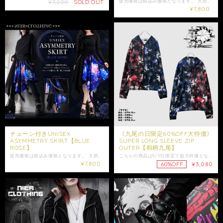
¥7,200
SOLD OUT
販売価格は税込み価格となります。 大胆なアシンメトリーシルエットが目を惹く、 モード感たっぷりのデザインスカートです。 左右に広がるフレアラインが動きに合わせて揺れ、 コーディネートに抜け感と個性をプラスしてくれます。 ブラックをベースにした薔薇柄が美しく映え、 ダークな雰囲気の中に華やかさを添えてくれる一枚に仕上げました。 無地部分との切り替えがシルエットをより印象的に見せ、 角度によって異なる表情をお楽しみいただけます。 サイドにあしらわれたチェーンはアクセントになっており、取り外しも可能。 その日の気分やスタイリングに合わせてアレンジしていただけます。 パンツやレギンスとのレイヤードスタイルとも相性が良く、 シーズンを問わず取り入れやすいのも魅力です。 ユニセックス仕様のため、性別を問わずご着用可能。 いつものコーデにプラスするだけで、 ぐっと雰囲気のある着こなしが完成します。 是非ご注文ご検討下さい。 大切な方への贈り物にも是非.*+° ギフトラッピング袋はこちらからお買い求めいただけます↓ https://shop.nier.tokyo/categories/5902861⁠ 【サイズ】 ウエスト平置き29cm ウエスト約58～96cm(ゴム仕様) 総丈約58cm〜90cm 【素材】 表地 ポリエステル100% 裏地 ポリエステル95% ポリウレタン5% 女性モデル165cm 男性モデル175cm ☆モデル着用アイテム☆ ･FACEデザイン入りBLACKシャツ【ネクタイ+ベルト装飾付き】 https://shop.nier.tokyo/items/111801269 ･防寒4ZIP SHOULDER FLEECE INNER PARKA【BLACK×RED】 https://shop.nier.tokyo/items/129681848 ・発送はご入金日から5日以内となっております。 ※ご注文内容によって配送方法を変更させていただく場合が御座います。 ※日時指定がある場合はゆうパックを選択しお問い合わせにてご希望の日時・時間（入金日から3日以降）を明記してください。 ※ショップ情報から特定商法取引に基づく表記に記載されております項目をチェックした上ご購入ご検討ください。 ※商品に欠陥がありましたらお問い合わせにて返品交換受け付けておりますのでお問い合わせくださいませ。 ・表記サイズより誤差が数センチ程度出る場合がございます。 ・照明や使用カメラ、撮影場所によって色味に違いがある場合がございます。
¥7,800
チェーン付きUNISEX
《九尾の日限定60%OFF大特価》
ASYMMETRY SKIRT【BLUE
SUPER LONG SLEEVE ZIP
ROSE】
OUTER【和柄九尾】
販売価格は税込み価格となります。 大胆なアシンメトリーシルエットが目を惹く、 存在感抜群のデザインスカートです。 左右に広がるフレアラインが動きに合わせて揺れ、 スタイリングに個性と躍動感をプラスします。 ブラックベースに広がる幻想的なブルーローズの総柄は、 シックさと華やかさを兼ね備えた唯一無二の仕上がり。 付属のチェーンがアクセントになり、取り外しも可能。 その日の気分やコーデに合わせてアレンジを楽しめます。 パンツやレギンスとのレイヤードスタイルにも相性抜群で、シーズン問わず活躍。 ユニセックス仕様のため、男女問わずご着用いただけます。 是非ご注文ご検討下さい。 大切な方への贈り物にも是非*.+ﾟ ギフトラッピング袋はこちらからお買い求めいただけます↓ https://shop.nier.tokyo/categories/5902861 【サイズ】 ウエスト平置き30cm ウエスト約60～96cm(ゴム仕様) 総丈約58cm〜90cm 【素材】 表地 ポリエステル100% 裏地 ポリエステル95% ポリウレタン5% 女性モデル152cm 167cm ☆モデル着用アイテム☆ ･軽量着物袖UNISEXプルオーバー【青和柄薔薇】 https://shop.nier.tokyo/items/135125357 ･‐COSMO ROSE‐内側フリースロングシャツ【ワンタッチネクタイ付き】 https://shop.nier.tokyo/items/132995988 ・発送はご入金日から5日以内となっております。 ※ご注文内容によって配送方法を変更させていただく場合が御座います。 ※日時指定がある場合はゆうパックを選択しお問い合わせにてご希望の日時・時間（入金日から3日以降）を明記してください。 ※ショップ情報から特定商法取引に基づく表記に記載されております項目をチェックした上ご購入ご検討ください。 ※商品に欠陥がありましたらお問い合わせにて返品交換受け付けておりますのでお問い合わせくださいませ。 ・表記サイズより誤差が数センチ程度出る場合がございます。 ・照明や使用カメラ、撮影場所によって色味に違いがある場合がございます。
こちらの商品は8/9日限定で超大特価となるイベント商品になります。 販売価格は税込み価格となります。 鮮やかな赤×青のコントラストと、 和柄九尾の世界観を落とし込んだ総柄ZIP OUTER。 ブラックをベースに、九尾や和花を大胆に配置。 左右で赤・青に分かれた印象的な配色が、 存在感のあるスタイリングを演出してくれます。 袖丈は約73.5cmのSUPER LONG SLEEVE仕様。 長めに設定された袖が手元にアクセントを加え、 ゆったりとしたシルエットをお楽しみいただけます。 フロントは着脱しやすいZIP仕様。 フード付きで、 ZIPを開けてラフに羽織るスタイルから、 閉じて柄を全面に見せる着こなしまで幅広くお使いいただけます。 和のモチーフと九尾、 赤×青の大胆なカラーリングが融合した、 NIERらしい個性派デザインです。 ユニセックスでご着用いただけます。 是非ご注文ご検討下さい。 大切な方への贈り物にも是非*.+ﾟ ギフトラッピング袋はこちらからお買い求めいただけます↓ https://shop.nier.tokyo/categories/5902861 ※こちらはサンプルを使用した撮影のため、実際の商品とはサイズ感や仕様に若干の個体差が生じる場合がございます。 【サイズ】 身丈約74.5cm 身幅約58cm 肩幅約53cm 袖丈約73.5cm 【素材】 ポリエステル95% ポリウレタン5% 女性モデル152cm 男性モデル175cm ・発送はご入金日から5日以内となっております。 ※ご注文内容によって配送方法を変更させていただく場合が御座います。 ※日時指定がある場合はゆうパックを選択しお問い合わせにてご希望の日時・時間（入金日から3日以降）を明記してください。 ※ショップ情報から特定商法取引に基づく表記に記載されております項目をチェックした上ご購入ご検討ください。 ※商品に欠陥がありましたらお問い合わせにて返品交換受け付けておりますのでお問い合わせくださいませ。 ・表記サイズより誤差が数センチ程度出る場合がございます。 ・照明や使用カメラ、撮影場所によって色味に違いがある場合がございます。
¥7,800
¥3,080
60%OFF