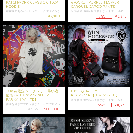
PATCHWORK CLASSIC CHECK
6POCKET PURPLE FLOWER
HOODIE
SAROUEL CARGO PANTS
存在感のあるベージュチェックデザインが目を惹くHOODIEが新登場。 フード、バック、ポケット部分にはヴィンテージ感のあるCLASSIC CHECK柄を使用し、ブラックボディとのコントラストが映える1着となります。 PATCHWORKデザイン特有の切り替えがアクセントになっており、ストリート感とグランジ感を絶妙に演出してくれます。 フロントはシンプルながらも袖ロゴが程良いアクセントとなっており、バックスタイルまで抜かりないデザイン。 ゆったりとしたオーバーサイズシルエットなので、ストレスフリーな着心地をお楽しみ頂けます。 ロングシーズン着回ししやすく、サブカル、ストリート、グランジ、カジュアルなど幅広いスタイルと相性抜群。 コーデの主役として活躍してくれる存在感ある1着を是非お楽しみください。 男女問わずご着用可能なユニセックス仕様となっております。 是非ご注文ご検討ください。 大切な方への贈り物にも是非*.+ﾟ ギフトラッピング袋はこちらからお買い求めいただけます↓ https://shop.nier.tokyo/categories/5902861 【サイズ】 身丈約73cm 身幅約61cm 肩幅約50cm 袖丈約64cm 【素材】 ポリエステル95% ポリウレタン5% 女性モデル152cm 男性モデル175cm ・発送はご入金日から5日以内となっております。 ※ご注文内容によって配送方法を変更させていただく場合が御座います。 ※日時指定がある場合はゆうパックを選択しお問い合わせにてご希望の日時・時間（入金日から3日以降）を明記してください。 ※ショップ情報から特定商法取引に基づく表記に記載されております項目をチェックした上ご購入ご検討ください。 ※商品に欠陥がありましたらお問い合わせにて返品交換受け付けておりますのでお問い合わせくださいませ。 ・表記サイズより誤差が数センチ程度出る場合がございます。 ・照明や使用カメラ、撮影場所によって色味に違いがある場合がございます。
販売価格は税込み価格となります。 ゆる〜く決まる個性的なサルエルシルエットのカーゴパンツになります。 ブラックベースに滲むように広がる紫の花柄は、 派手すぎずアートのようなニュアンスを演出。 動きや光の当たり方によって表情が変わり、 コーデに奥行きをプラスしてくれます。 ハリのあるしっかりとした生地を採用することで、 ボリュームのある独特なシルエットを美しくキープしつつ、 立体感のあるドレープを実現。 モノトーンコーデにはもちろん、 柄物トップスとも相性が良く、 組み合わせ次第で幅広いスタイリングが楽しめます。 NIERらしい無機質さの中にアート性を落とし込んだ1本に仕上がっています。 収納面も抜かりなく、 フラップ付きポケットを4つ配置しつつ、 サイドポケットも左右に完備した計6ポケット仕様。 デザイン性と実用性を両立しています。 ゆったりとした履き心地ながら、 裾にかけて程よく締まるシルエットで、 ルーズすぎずスタイリッシュに着用可能。 ユニセックスで着用可能な1本です。 是非ご注文ご検討下さい。 大切な方への贈り物にも是非.+* ギフトラッピング袋はこちらからお買い求めいただけます↓ https://shop.nier.tokyo/categories/5902861⁠ 【サイズ】 ウエスト平置き32cm ウエスト64～132cm(ゴム仕様) 股上73cm 股下48cm 【素材】 ポリエステル100% 女性モデル152cm 男性モデル175cm ☆モデル着用アイテム☆ 紫幻蝶ロングシャツ https://shop.nier.tokyo/items/112992727 ・発送はご入金日から5日以内となっております。 ※ご注文内容によって配送方法を変更させていただく場合が御座います。 ※日時指定がある場合はゆうパックを選択しお問い合わせにてご希望の日時・時間（入金日から3日以降）を明記してください。 ※ショップ情報から特定商法取引に基づく表記に記載されております項目をチェックした上ご購入ご検討ください。 ※商品に欠陥がありましたらお問い合わせにて返品交換受け付けておりますのでお問い合わせくださいませ。 ・表記サイズより誤差が数センチ程度出る場合がございます。 ・照明や使用カメラ、撮影場所によって色味に違いがある場合がございます。
¥7,800
¥6,840
5%OFF
《10点限定シークレット早い者
HIGH QUALITY
勝ちSALE》2WAY SLEEVE
RUCKSACK【BLACK×RED】
PARKA【WHITE】
販売価格は税込み価格となります。 見た目も機能性も抜群なオリジナルバッグになります。 フロントにはリングベルトデザインを配置し、 シルバーのジップや金具が存在感をプラス。 コンパクトな見た目ながら収納力にも優れており、 普段使いはもちろん お出かけやイベントにも活躍してくれるアイテムです。 メイン収納に加え、 内側・外側ともにポケットを豊富に備えているため、 小物を整理しながら収納可能。 両サイドのファスナーポケットや背面ポケットは、 すぐに取り出したいアイテムの収納にも便利です。 ショルダーベルトは長さ調節ができるので、 お好みのフィット感でご使用いただけます。 【収納】 ・メイン収納：仕切り付き ・メイン収納内チャック付きポケット×1 ・メイン収納内オープンポケット×2 ・フロント正面チャック付きポケット×1 ・フロントサイドチャック付きポケット×2 ・背面チャック付きポケット×1 コンパクトながら必要な荷物をしっかり収納できる、 実用性とデザイン性を兼ね備えたおすすめのミニリュックです。 こちらはユニセックス商品となります。 是非ご注文ご検討ください。 大切な方への贈り物にも是非*.+ﾟ ギフトラッピング袋はこちらからお買い求めいただけます↓ https://shop.nier.tokyo/categories/5902861 【サイズ】 高さ：約25cm 横幅：約22cm マチ：全体約15cmメインポケット約8cm ショルダーストラップ：約65cm〜88cm 【素材】 表地 PU 裏地 ポリエステル100% 女性モデル152cm ☆モデル着用アイテム☆ ･2WAY ZIP SLEEVE OVER SIZE PULLOVER【CHERRY PATTERN】 https://shop.nier.tokyo/items/145841987 ・発送はご入金日から5日以内となっております。 ※ご注文内容によって配送方法を変更させていただく場合が御座います。 ※日時指定がある場合はゆうパックを選択しお問い合わせにてご希望の日時・時間（入金日から3日以降）を明記してください。 ※ショップ情報から特定商法取引に基づく表記に記載されております項目をチェックした上ご購入ご検討ください。 ※商品に欠陥がありましたらお問い合わせにて返品交換受け付けておりますのでお問い合わせくださいませ。 ・表記サイズより誤差が数センチ程度出る場合がございます。 ・照明や使用カメラ、撮影場所によって色味に違いがある場合がございます。
個性を引き立てる大胆なスリーブデザインが魅力のユニセックストップスが登場☆ 販売価格は税込価格となっております。 アイコニックなドリップデザインロゴをフロントに大胆配置☆ 袖部分はリングパーツで簡単に取り外し可能。ロングスリーブにも、ショートスリーブにも自在にスタイルチェンジでき、季節や気分に合わせた着こなしが楽しめます。 背面にはメッセージロゴ、フードには絆創膏モチーフのロゴデザイン入りで、360度どこから見ても抜かりのないデザインに✨ こちらはユニセックス商品になります。 是非ご注文ご検討ください。 大切な方への贈り物にも是非*.+ﾟ ギフトラッピング袋はこちらからお買い求めいただけます↓ https://shop.nier.tokyo/items/94885525 【サイズ】 身丈 約72cm 身幅 約59cm 肩幅 約50cm 袖丈 (半袖)約26cm (長袖)約60cm 【素材】ポリエステル65% 綿35% モデル152cm ※ショップ情報から特定商法取引に基づく表記に記載されております項目をチェックした上ご購入ご検討ください。 ※検品機関を通しておりますが商品開封時に万が一商品に欠陥がありましたらお問い合わせにて返品交換受け付けておりますのでお問い合わせくださいませ。 ・梱包は簡易包装となりますのでご了承下さい。 ・レターパックでは日時・時間指定はできません。 ※指定がある場合はゆうパックを選択しお問い合わせにてご希望の日時・時間（入金日から3日以降）を明記してください。 ・商品は手作業で採寸しておりますので、商品の個体差、製法、素材等により、表記サイズより誤差が数センチ程度出る場合がございます。 ・照明や使用カメラ、撮影場所によって色味に違いがある場合がございます。 ・在庫が他のサイトでも続々と無くなっていくと思いますので、お早めのお買い求めをおすすめ致します。 ・値段交渉はお受け出来ませんのでご了承下さい。 ・発送はご入金日から5日以内となっております。 ・未払いキャンセルなどが続く場合はご注文制限がかかる場合がございます。
¥8,360
5%OFF
¥3,690
SOLD OUT