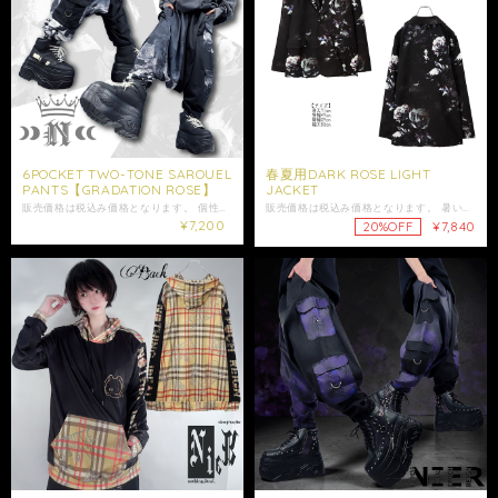
6POCKET TWO-TONE SAROUEL
春夏用DARK ROSE LIGHT
PANTS【GRADATION ROSE】
JACKET
販売価格は税込み価格となります。 個性溢れる総柄×無地切り替えが視線を惹き付ける、 ゆるシルエットのサルエルパンツです。 ボリュームシルエットながら軽やかな穿き心地で、 ストリート感たっぷりに仕上げた1本です。 左右でアシンメトリーなデザインになっており、 穿くだけでコーデが完成する存在感が魅力。 ウエストは総ゴム仕様でストレスフリーな着用感。 男女問わずユニセックスでご着用いただけます。 便利なサイドポケットに加え、 ブランドらしいDカン装飾を施した4つのポケットもプラス。 普段使いはもちろん、推し活・お出掛け・ダンス衣装にも◎ トップスを選ばず幅広いスタイリングにマッチします。 前後どちら側でも履けるデザインになっており、 お好みのシルエットや気分に合わせてアレンジが可能◎ ※ポケット位置を気にしなければリバーシブルのように前後を入れ替えてご着用いただけます。 是非ご注文ご検討下さい。 ※洗濯時生地の色落ちやプリントの色写りなどがある場合がございます。同色のものとの洗濯や必ず洗濯ラベルをご参照の上ご洗濯ください。 大切な方への贈り物にも是非*.+ﾟ ギフトラッピング袋はこちらからお買い求めいただけます↓ https://shop.nier.tokyo/categories/5902861 【サイズ】F ウエスト平置き 約30cm ウエスト 約60〜120cm(ゴム仕様) 股上72cm 股下56cm 裾幅13cm 【素材】 ポリエステル95% ポリウレタン5% 女性モデル152cm ・発送はご入金日から5日以内となっております。 ※ご注文内容によって配送方法を変更させていただく場合が御座います。 ※日時指定がある場合はゆうパックを選択しお問い合わせにてご希望の日時・時間（入金日から3日以降）を明記してください。 ※ショップ情報から特定商法取引に基づく表記に記載されております項目をチェックした上ご購入ご検討ください。 ※商品に欠陥がありましたらお問い合わせにて返品交換受け付けておりますのでお問い合わせくださいませ。 ・表記サイズより誤差が数センチ程度出る場合がございます。 ・照明や使用カメラ、撮影場所によって色味に違いがある場合がございます。
販売価格は税込み価格となります。 暑い季節でもストレスなく羽織れる超軽量ジャケットが登場☆ さらっとした軽い着心地で汗ばむ季節でもムレにくく、 冷房対策や日焼け対策にも活躍。 ダークトーンに描かれた薔薇モチーフが上品で雰囲気のあるスタイルを演出し、 羽織るだけでコーデに深みを与えてくれます。 薄手でありながら存在感のあるデザインなので、 春～夏の軽羽織としてデイリーユースに最適。 ユニセックスで着用可能なシルエットで、 体型問わずコーディネートを楽しめます。 是非ご注文ご検討ください。 大切な方への贈り物にも是非*.+ﾟ ギフトラッピング袋はこちらからお買い求めいただけます↓ https://shop.nier.tokyo/categories/5902861 【サイズ】 身丈71cm 身幅49cm 肩幅39cm 袖丈63cm 【素材】 表地 ポリエステル100% 裏地 ポリエステル100% 女性モデル152cm 男性モデル175cm ☆モデル着用アイテム☆ ・FRONT ZIPタンクトップ https://shop.nier.tokyo/items/88526002 ・BLACK WING刺繍入り7分袖LONG SHIRT https://shop.nier.tokyo/items/124984331 ・発送はご入金日から5日以内となっております。 ※ご注文内容によって配送方法を変更させていただく場合が御座います。 ※日時指定がある場合はゆうパックを選択しお問い合わせにてご希望の日時・時間（入金日から3日以降）を明記してください。 ※ショップ情報から特定商法取引に基づく表記に記載されております項目をチェックした上ご購入ご検討ください。 ※商品に欠陥がありましたらお問い合わせにて返品交換受け付けておりますのでお問い合わせくださいませ。 ・表記サイズより誤差が数センチ程度出る場合がございます。 ・照明や使用カメラ、撮影場所によって色味に違いがある場合がございます。
¥7,200
¥7,840
20%OFF