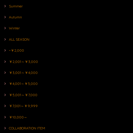
Summer
Autumn
Winter
ALL SEASON
~￥2,000
￥2,001～￥3,000
￥3,001～￥4,000
￥4,001～￥5,000
￥5,001～￥7,000
￥7,001～￥9,999
￥10,000～
COLLABORATION ITEM