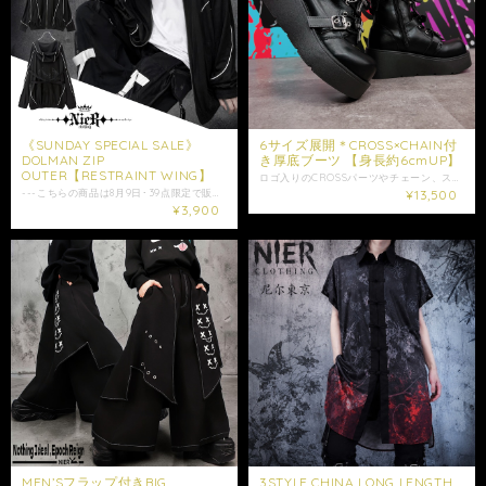
《SUNDAY SPECIAL SALE》
6サイズ展開＊CROSS×CHAIN付
DOLMAN ZIP
き厚底ブーツ 【身長約6cmUP】
OUTER【RESTRAINT WING】
ロゴ入りのCROSSパーツやチェーン、スタッズがアクセントになった、ビジュアル映えも履き心地も抜群の厚底ブーツが新登場☆ 販売価格は税込み価格となります。 履くだけで身長を約6cmUPしてくれる厚底ブーツです。 柔らかなPUレザーを使用しているので肌に当たっても擦れたりしにくく、履き心地◎ クロスのメタルプレートにはNIERのロゴ入りで、1目で当店の商品だと分かるオリジナルのアイテムになっております。 チェーンは取り外しが可能です☆ 内側にはジッパー付きで脱ぎ履きしやすいのも◎ 傾斜がほとんど無いので歩きやすさも抜群です。 サイズはEU35〜EU40(22.5cm〜25cm)の6サイズ展開となっております。 こちらはレディースにオススメのサイズ展開になっておりますが、サイズが合えば男性もご使用が可能となっております。 この機会に是非ご注文ご検討下さい。 ※こちらはレターパックには梱包出来ないサイズの為、配送はゆうパックのみの発送となります。 ⭐︎モデル着用アイテム⭐︎ 4POCKET 4ZIP ARRANGE STYLISHPANTShttps://shop.nier.tokyo/items/83983256 【ソール】踵部分 約6.3cm ストーム 約3cm 女性モデル身長152cm 着用サイズEU38 《スタッフレビュー》 試着サイズ :EU37(23.5cm) 裏起毛の靴下と合わせて、サイズぴったりでした。 履いた時に若干爪が靴の先に当たりますが、普段ストッキングを履く機会が多い場合はこのサイズで問題なさそうです。 試着サイズ :EU38(24cm) 裏起毛の靴下を履いた状態でもまだ少し余裕がありました。立った段階ではつま先が靴の先にも当たっておらず、歩いてやっと当たるくらいでした。 少し余裕を持って履きたい方や、通常の靴下と合わせるならこのサイズをオススメします。足の甲が広めですが、横幅がしっかりとある靴なので窮屈に感じずに履くことが出来ました。 試着サイズ :EU39(24.5cm) 全体的にゆとりがありました。 もこもことしたような厚手の靴下と合わせても余裕を持って履けそうです。最初はゆるく感じましたが、靴紐をしっかりと結べば問題無く履けるのと、市販の中敷きなどで調整が出来るので不安な方はこのサイズをオススメ致します。 [スタッフデータ] 普段の着用サイズ : 23.5cm～24.0cm 足長 : 23.5cm 足幅 : 広め ※履き心地には個人差がございますので、あくまでも目安としてご覧ください。 ※ベルト部分は3段階で調整が可能です。 ベルトやクロス部分は取り外しは出来かねます。 ※踵部分のソールの長さを参考に"身長6cmUP"と記載しております。 ※インソールや中敷きの取り外しは出来かねます。 ※中敷きの浮き、ノリの付着・傷・ハゲ・プリント部分のかすれや汚れ、生地の色斑、若干の凹みやほつれがある場合がございます。システム面に問題があるものではなく、返品交換などの対象にはなりませんので予めご了承の上ご注文ご検討ください。 ※ご注文後のサイズ違いなどの返品交換などはお応えする事が出来ませんのでお気を付けください。 ※EUサイズでの製作となりますので【cm】はあくまでも目安としてご理解の上ご注文ご検討ください。 ※こちらの商品の配送方法ははゆうパックのみとなります。 ※シューズ袋(ナップサック)、シューズボックスは付きません。 ※ショップ情報から特定商法取引に基づく表記に記載されております項目をチェックした上ご購入ご検討ください。 ※検品機関を通しておりますが商品開封時に万が一商品に欠陥がありましたらお問い合わせにて返品交換受け付けておりますのでお問い合わせくださいませ。 商品は1点1点を手作業で採寸しておりますので、商品の個体差、製法、素材等により、表記サイズより誤差が数センチ程度出る場合がございます。 ※日時指定がある場合はお問い合わせにてご希望の日時・時間（入金日から3日以降）を明記してください。 ・照明や使用カメラ、撮影場所によって色味に違いがある場合がございます。 ・在庫が他のサイトでも続々と無くなっていくと思いますので、お早めのお買い求めをおすすめ致します。 ・値段交渉はお受け出来ませんのでご了承下さい。 ・発送はご入金日から5日以内となっております。 ・未払いキャンセルなどが続く場合はご注文制限がかかる場合がございます。
---こちらの商品は8月9日･39点限定で販売される商品です。--- 期間終了後、定価(￥9800)となります。 販売価格は税込みとなります。 個性的なデザインとシルエットがクールなビジュアル映えジップアウター。 両サイドにはポケット付き☆ 9cmのハイネック付き◎ 拘束【束縛】をテーマとしたデザインになっております。 体型によっては若干腕周りの可動域が制限される場合がございます。 肩周りが細身の方や女性に特にお勧めな商品になります。 必ずサイズや上記ご了承の上ご注文ご検討ください。 後ろにはブラックのデビルウィングデザイン入り⭐︎ ラグランスリーブや、ゆるっとしたシルエットも拘りのポイント◎ 是非ご注文ご検討ください。 大切な方への贈り物にも是非*.+ﾟ ギフトラッピング袋はこちらからお買い求めいただけます。 https://shop.nier.tokyo/items/94885525 【サイズ】F 身丈 約67cm 身幅 約82cm 裄丈 約89cm ハイネック部分 約9cm 【素材】綿65% ポリエステル35% 女性モデル152cm 男性モデル175cm ※ お使いのモニター設定、照明等により実際の商品と色味が異なる場合がございます。色味、イメージ違いでの返品交換は承ることが出来かねますので予めご了承の上ご注文をご検討下さい。 ※ショップ情報から特定商法取引に基づく表記に記載されております項目をチェックした上ご購入ご検討ください。 ※検品機関を通しておりますが商品開封時に万が一商品に欠陥がありましたらお問い合わせにて返品交換受け付けておりますのでお問い合わせくださいませ。 ・商品は手作業で採寸しておりますので、商品の個体差、製法、素材等により、表記サイズより誤差が数センチ程度出る場合がございます。 ・梱包は簡易包装となりますのでご了承下さい。 ・配送日時に指定がある場合は必ずお問い合わせにてご希望の日時・時間（入金日から3日以降）を明記してください。 ・照明や使用カメラ、撮影場所によって色味に違いがある場合がございます。 ・在庫が他のサイトでも続々と無くなっていくと思いますので、お早めのお買い求めをおすすめ致します。 ・値段交渉はお受け出来ませんのでご了承下さい。 ・発送はご入金日から5日以内となっております。 ・未払いキャンセルなどが続く場合はご注文制限がかかる場合がございます。
¥13,500
¥3,900
MEN’Sフラップ付きBIG
3STYLE CHINA LONG LENGTH