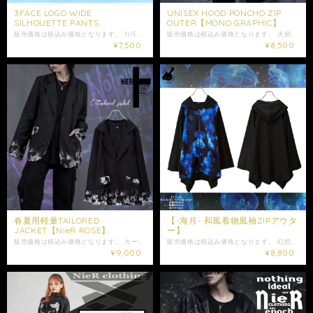
3FACE LOGO WIDE
UNISEX HOOD PONCHO ZIP
SILHOUETTE PANTS
OUTER【MONO GRAPHIC】
販売価格は税込み価格となります。 NIERのアイコンであるFACE LOGOを全面にあしらった、 インパクトのあるワイドシルエットパンツが登場☆ 薄手で軽い生地を使用しており、 歩くたびに自然なドレープが生まれ、 重たくなりがちなワイドパンツを軽やかに着こなせる一枚に仕上げました。 ウエストは総ゴム仕様のため、 締め付け感が少なくリラックスした履き心地。 サイドにはポケット付きで利便性◎ ライブ・イベント・普段使いまで、 幅広いシーンで活躍します。 Tシャツ、パーカー、シャツなど どんなトップスとも相性が良く、 NIERらしいコーデが簡単に完成します。 プリント部分の若干の汚れやかすれ等は返品交換の対象外となります。 予めご了承の上ご注文ご検討ください。 是非ご注文ご検討下さい。 大切な方への贈り物にも是非*.+ﾟ ギフトラッピング袋はこちらからお買い求めいただけます↓ https://shop.nier.tokyo/categories/5902861 ※プリントの多少の汚れ・スレ・ズレ・かすれ等は製造工程上発生する可能性がございますが、 全て仕様の範囲内となり、不備や不良品の対象外となります。 【サイズ】F ウエスト平置き29cm ウエスト58～106cm(ゴム仕様) 股上42cm 股下51cm わたり幅40cm 裾幅44cm 【素材】 ポリエステル95% ポリウレタン5% 女性モデル165cm ・発送はご入金日から5日以内となっております。 ※ご注文内容によって配送方法を変更させていただく場合が御座います。 ※日時指定がある場合はゆうパックを選択しお問い合わせにてご希望の日時・時間（入金日から3日以降）を明記してください。 ※ショップ情報から特定商法取引に基づく表記に記載されております項目をチェックした上ご購入ご検討ください。 ※商品に欠陥がありましたらお問い合わせにて返品交換受け付けておりますのでお問い合わせくださいませ。 ・表記サイズより誤差が数センチ程度出る場合がございます。 ・照明や使用カメラ、撮影場所によって色味に違いがある場合がございます。
販売価格は税込み価格となります。 大胆なアシンメトリーデザインが視線を惹きつける、 存在感抜群のポンチョシルエットZIPアウター。 フロント右側にはオリジナルグラフィックを大胆にプリントし、 左胸には刺繍ロゴを配置。 モノトーンでまとめることで、 個性的ながらもコーディネートに取り入れやすい一着に仕上げました。 ゆったりとしたポンチョシルエットは体型を選ばず、 ラフに羽織るだけで雰囲気のあるスタイリングが完成。 フロントにはリング付きZIPを採用。 両サイドにはZIP付きポケットを備えており、実用性も◎ フード付きで、さらっと羽織るアウターとしてロングシーズン活躍してくれます。 男女問わず取り入れやすいオススメのアイテムです。 是非ご注文ご検討下さい。 ※洗濯時生地の色落ちやプリントの色写りなどがある場合がございます。同色のものとの洗濯や必ず洗濯ラベルをご参照の上ご洗濯ください。 大切な方への贈り物にも是非*.+ﾟ ギフトラッピング袋はこちらからお買い求めいただけます↓ https://shop.nier.tokyo/categories/5902861 ※こちらはサンプルを使用した撮影のため、実際の商品とはサイズ感や仕様に若干の個体差が生じる場合がございます。 【サイズ】 身丈約76.5cm 身幅約94cm 裄丈約70cm 【素材】 ポリエステル96% ポリウレタン4% 女性モデル152cm 男性モデル175cm ・発送はご入金日から5日以内となっております。 ※ご注文内容によって配送方法を変更させていただく場合が御座います。 ※日時指定がある場合はゆうパックを選択しお問い合わせにてご希望の日時・時間（入金日から3日以降）を明記してください。 ※ショップ情報から特定商法取引に基づく表記に記載されております項目をチェックした上ご購入ご検討ください。 ※商品に欠陥がありましたらお問い合わせにて返品交換受け付けておりますのでお問い合わせくださいませ。 ・表記サイズより誤差が数センチ程度出る場合がございます。 ・照明や使用カメラ、撮影場所によって色味に違いがある場合がございます。
¥7,500
¥8,500
春夏用軽量TAILORED
【-海月- 和風着物風袖ZIPアウタ
JACKET【NieR ROSE】
ー】
販売価格は税込み価格となります。 カーディガンの様に羽織れる軽量のオリジナルジャケットの新登場☆ 無駄を削ぎ落としたシルエットに、控えめながら印象的なデザインを融合。 主張しすぎない装飾が、上品な個性を演出します。 かなり軽量な素材を使用しているため、重さを感じにくく、長時間の着用でも快適。 ジャケット感覚で羽織れる軽やかさが魅力です。 フロントは端正なテーラード仕様。 バックスタイルはあえてシンプルにまとめることで、全体のバランスを整えています。 フロントボタンが一点のみなのも拘りのポイント。 スラックスや細身パンツと合わせればフォーマルな印象に、 ワイドパンツと合わせればモード感のある着こなしも可能。 ユニセックスで着用いただける、 上質さと軽やかさを兼ね備えた一着です。 【サイズ】 身丈約71cm 身幅約52cm 肩幅約41cm 袖丈約64cm 【素材】 表地 ポリエステル100% 裏地 ポリエステル100% 男性モデル175cm ・発送はご入金日から5日以内となっております。 ※ご注文内容によって配送方法を変更させていただく場合が御座います。 ※日時指定がある場合はゆうパックを選択しお問い合わせにてご希望の日時・時間（入金日から3日以降）を明記してください。 ※ショップ情報から特定商法取引に基づく表記に記載されております項目をチェックした上ご購入ご検討ください。 ※商品に欠陥がありましたらお問い合わせにて返品交換受け付けておりますのでお問い合わせくださいませ。 ・表記サイズより誤差が数センチ程度出る場合がございます。 ・照明や使用カメラ、撮影場所によって色味に違いがある場合がございます。
販売価格は税込み価格となります。 幻想的に漂う海月をモチーフにした、 NIER CLOTHINGらしい和×ダークファンタジーな着物袖アウターです。 フロントには深い海を思わせるブルーのクラゲ柄を大胆に配置。 ブラックベースのボディに映える幻想的なグラフィックが、 動くたびに揺らめくような存在感を放ちます。 最大の特徴は、着物を思わせるワイドな袖デザイン。 羽織るだけでシルエットに個性が生まれ、 ライブ・イベント・普段使いまで幅広く活躍する一着です。 ユニセックス仕様で、 ZIPを閉めてワンピース風に、 開けてアウターとしても着用可能な2WAY感覚での御着用もできる商品です。 是非ご注文ご検討下さい。 大切な方への贈り物にも是非*.+ﾟ ギフトラッピング袋はこちらからお買い求めいただけます↓ https://shop.nier.tokyo/categories/5902861 【サイズ】 身丈約(前)77cm(後)84cm 身幅約58cm 肩幅約43cm 袖丈約61cm 【素材】 ポリエステル95% ポリウレタン5% 女性モデル155cm ・発送はご入金日から5日以内となっております。 ※ご注文内容によって配送方法を変更させていただく場合が御座います。 ※日時指定がある場合はゆうパックを選択しお問い合わせにてご希望の日時・時間（入金日から3日以降）を明記してください。 ※ショップ情報から特定商法取引に基づく表記に記載されております項目をチェックした上ご購入ご検討ください。 ※商品に欠陥がありましたらお問い合わせにて返品交換受け付けておりますのでお問い合わせくださいませ。 ・表記サイズより誤差が数センチ程度出る場合がございます。 ・照明や使用カメラ、撮影場所によって色味に違いがある場合がございます。
¥9,000
¥8,800