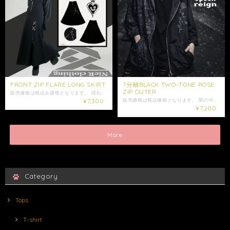
FRONT ZIP FLARE LONG SKIRT
7分袖BLACK TWO-TONE ROSE
ZIP OUTER
販売価格は税込み価格となります。 揺れるシルエットで魅せる、 モードな存在感のロングスカートです。 フロントにはZIPデザインを施し、 さりげないエッジをプラス。 片側にはNIERロゴ入りリボンをあしらい、 動くたびに視線を惹きつけるアクセントに。 甘すぎない、媚びない。 でもどこか女性らしい。 NIERらしい世界観を詰め込んだ一枚です。 程よく広がるフレアラインで 脚のラインを拾いにくく、スタイルアップ効果も◎ 歩くたびに自然なドレープが生まれ、 モードな雰囲気に仕上がります。 普段使いはもちろん、 コーデの主役としても活躍する一枚です。 是非ご注文ご検討下さい。 大切な方への贈り物にも是非*.+ﾟ ギフトラッピング袋はこちらからお買い求めいただけます↓ https://shop.nier.tokyo/categories/5902861 【サイズ】F ウエスト平置き31cm ウエスト約62～86cm(ゴム仕様) スカート丈約93cm 【素材】 レーヨン70% ナイロン26% ポリウレタン4% 女性モデル155cm ☆モデル着用アイテム☆ ･CROWN SMILE FACE PULLOVER PARKA https://shop.nier.tokyo/items/134192612 ・発送はご入金日から5日以内となっております。 ※ご注文内容によって配送方法を変更させていただく場合が御座います。 ※日時指定がある場合はゆうパックを選択しお問い合わせにてご希望の日時・時間（入金日から3日以降）を明記してください。 ※ショップ情報から特定商法取引に基づく表記に記載されております項目をチェックした上ご購入ご検討ください。 ※商品に欠陥がありましたらお問い合わせにて返品交換受け付けておりますのでお問い合わせくださいませ。 ・表記サイズより誤差が数センチ程度出る場合がございます。 ・照明や使用カメラ、撮影場所によって色味に違いがある場合がございます。
¥7,300
販売価格は税込価格となります。 闇の中に浮かぶ薔薇をモチーフにした幻想的なデザインが魅力のZIP OUTERが登場。 右身頃から背面にかけて大胆に広がるローズグラフィックが、 モノトーンの世界に華やかさと妖しさをプラスします。 ジップ部分にはリング型スライダーを採用し、さりげなく個性を演出。 ゆったりとした身幅とドロップショルダー仕様で、 ストリート感を残しながらもユニセックスで楽しめるシルエットに仕上げました。 程よい厚みの生地感で、 季節の変わり目や軽アウターとして活躍✩ Tシャツやカットソーに羽織るだけでコーディネートが完成する、存在感抜群の一着です。 是非ご注文ご検討下さい。 大切な方への贈り物にも是非*.+ﾟ ギフトラッピング袋はこちらからお買い求めいただけます↓ https://shop.nier.tokyo/categories/5902861 【サイズ】 身丈約77cm 身幅約70cm 肩幅約57cm 袖丈約58cm 【素材】本体 ポリエステル95% ポリウレタン5% リブ部分 ポリエステル100% 女性モデル152cm 165cm 男性モデル175cm ※ショップ情報から特定商法取引に基づく表記に記載されております項目をチェックした上ご購入ご検討ください。 ※検品機関を通しておりますが商品開封時に万が一商品に欠陥がありましたらお問い合わせにて返品交換受け付けておりますのでお問い合わせくださいませ。 ・梱包は簡易包装となりますのでご了承下さい。 ・レターパックでは日時・時間指定はできません。 ※指定がある場合はゆうパックを選択しお問い合わせにてご希望の日時・時間（入金日から3日以降）を明記してください。 ・商品は手作業で採寸しておりますので、商品の個体差、製法、素材等により、表記サイズより誤差が数センチ程度出る場合がございます。 ・照明や使用カメラ、撮影場所によって色味に違いがある場合がございます。 ・在庫が他のサイトでも続々と無くなっていくと思いますので、お早めのお買い求めをおすすめ致します。 ・値段交渉はお受け出来ませんのでご了承下さい。 ・発送はご入金日から5日以内となっております。 ・未払いキャンセルなどが続く場合はご注文制限がかかる場合がございます。
¥7,200
More
Category
Tops
T-shirt