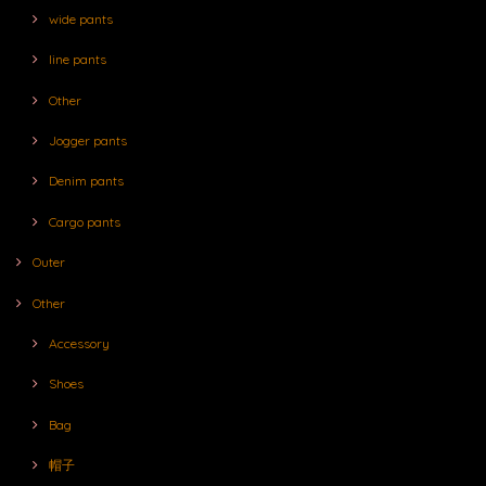
wide pants
line pants
Other
Jogger pants
Denim pants
Cargo pants
Outer
Other
Accessory
Shoes
Bag
帽子