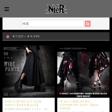
￥7,001～￥9,999
SIDE CURVED CUT WIDE
チェーン付きUNISEX
PANTS【NIER BLACK】
ASYMMETRY SKIRT【RED
ROSE】
販売価格は税込み価格となります。 使い勝手抜群な個性的なワイドシルエットが魅力のユニセックスパンツ。 サイドに施されたカーブラインカットで 立体感のあるフォルムを演出し歩き易さも◎ 歩くたびに生まれる自然な動きが、 シンプルなブラックデザインに映えるアイテムになります。 ウエストは総ゴム仕様で、約60〜118cmまで対応。 ストレスフリーな穿き心地で、 幅広い体型の方にご着用いただけます。 左右にはポケット、 バックにはブランドタグ付きポケットを配置。 サイドの3連Dカンが、 さりげないアクセントとしてデザインを引き締めます。 モノトーンコーデはもちろん、 ヴィジュアル系やモードスタイルなど幅広い着こなしに活躍する、 ユニセックスで楽しめる一本です。 是非ご注文ご検討下さい。 大切な方への贈り物にも是非*.+ﾟ ギフトラッピング袋はこちらからお買い求めいただけます↓ https://shop.nier.tokyo/categories/5902861 ※こちらはサンプルを使用した撮影のため、実際の商品とはサイズ感や仕様に若干の個体差が生じる場合がございます。 【サイズ】 ウエスト平置き約30cm ウエスト約60～118cm(ゴム仕様) 股上約49cm 股下約55cm わたり幅約58cm 裾幅約54cm 【素材】 ポリエステル95% ポリウレタン5% 女性モデル152cm 男性モデル175cm ・発送はご入金日から5日以内となっております。 ※ご注文内容によって配送方法を変更させていただく場合が御座います。 ※日時指定がある場合はゆうパックを選択しお問い合わせにてご希望の日時・時間（入金日から3日以降）を明記してください。 ※ショップ情報から特定商法取引に基づく表記に記載されております項目をチェックした上ご購入ご検討ください。 ※商品に欠陥がありましたらお問い合わせにて返品交換受け付けておりますのでお問い合わせくださいませ。 ・表記サイズより誤差が数センチ程度出る場合がございます。 ・照明や使用カメラ、撮影場所によって色味に違いがある場合がございます。