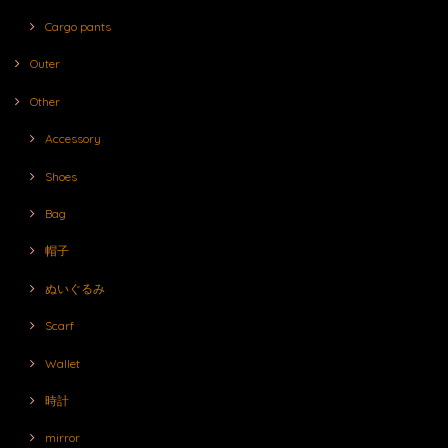
Cargo pants
Outer
Other
Accessory
Shoes
Bag
帽子
ぬいぐるみ
Scarf
Wallet
時計
mirror