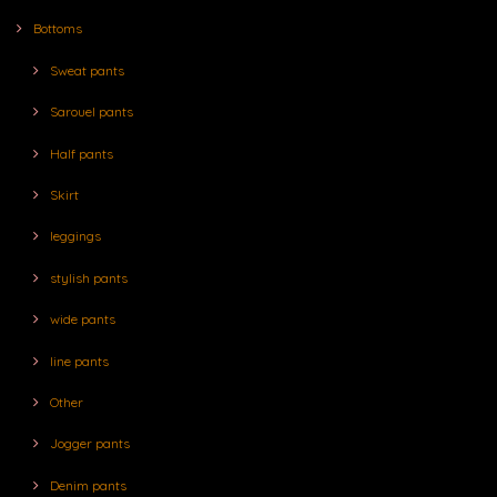
Bottoms
Sweat pants
Sarouel pants
Half pants
Skirt
leggings
stylish pants
wide pants
line pants
Other
Jogger pants
Denim pants