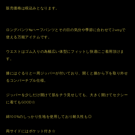
販売価格は税込みとなります。
ロングパンツ⇆ハーフパンツとその日の気分や季節に合わせて2wayで
使える万能アイテムです。
ウエストはゴム入りの為幅広い体型にフィットし快適にご着用頂けま
す。
膝にはぐるりと一周ジッパーが付いており、開くと膝から下を取り外せ
るコンバーチブル仕様。
ジッパーを少しだけ開けて肌をチラ見せしても、大きく開けてセクシー
に着てもGOOD☆
綿100%のしっかり生地を使用しており耐久性も◎
両サイドにはポケット付き☆