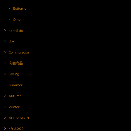
Bottoms
Other
セール品
Box
Coming soon
高額商品
Spring
Summer
Autumn
Winter
ALL SEASON
~￥2,000