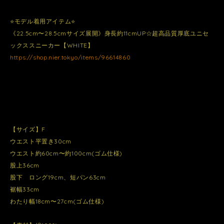
⭐️モデル着用アイテム⭐️
《22.5cm〜28.5cmサイズ展開》身長約11cmUP☆超高品質厚底ユニセ
ックススニーカー【WHITE】
https://shop.nier.tokyo/items/96614860
【サイズ】F
ウエスト平置き30cm
ウエスト約60cm〜約100cm(ゴム仕様)
股上36cm
股下 ロング19cm、短パン63cm
裾幅33cm
わたり幅18cm〜27cm(ゴム仕様)