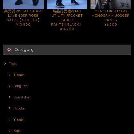
高品質VISUAL CARGO
高品質異素材MIX
MEN'S NIER LOGO
LAVENDER ROSE
UTILITY 7POCKET
MONOGRAM JOGGER
PANTS【7POCKET】
CARGO
PANTS
¥10,800
PANTS【BLACK】
¥6,200
¥14,200
Category
Tops
T-shirt
Long Tee
Sweatshirt
Hoodie
Y-shirt
Knit