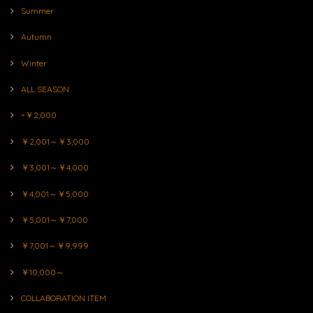
Summer
Autumn
Winter
ALL SEASON
~￥2,000
￥2,001～￥3,000
￥3,001～￥4,000
￥4,001～￥5,000
￥5,001～￥7,000
￥7,001～￥9,999
￥10,000～
COLLABORATION ITEM