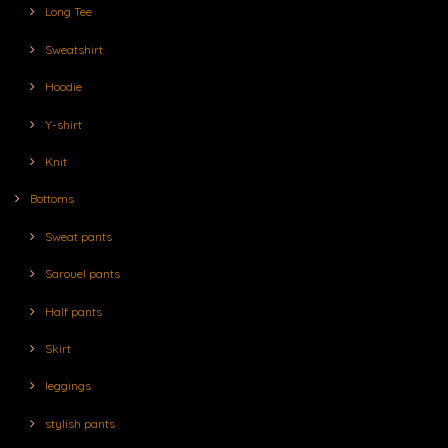
Long Tee
Sweatshirt
Hoodie
Y-shirt
Knit
Bottoms
Sweat pants
Sarouel pants
Half pants
Skirt
leggings
stylish pants