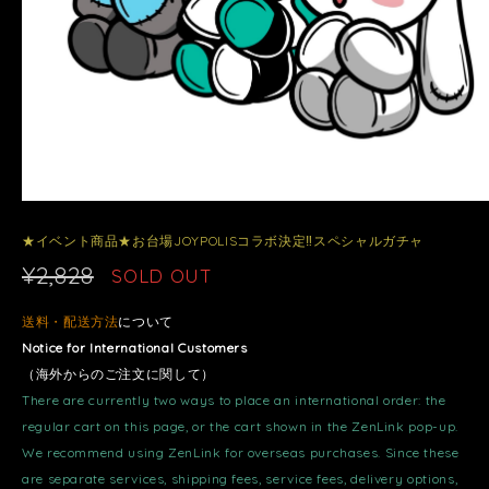
★イベント商品★お台場JOYPOLISコラボ決定‼︎スペシャルガチャ
¥2,828
SOLD OUT
送料・配送方法
について
Notice for International Customers
（海外からのご注文に関して）
There are currently two ways to place an international order: the
regular cart on this page, or the cart shown in the ZenLink pop-up.
We recommend using ZenLink for overseas purchases. Since these
are separate services, shipping fees, service fees, delivery options,