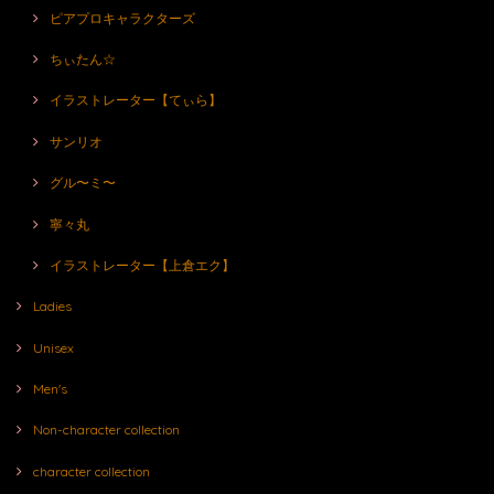
ピアプロキャラクターズ
ちぃたん☆
イラストレーター【てぃら】
サンリオ
グル〜ミ〜
寧々丸
イラストレーター【上倉エク】
Ladies
Unisex
Men's
Non-character collection
character collection