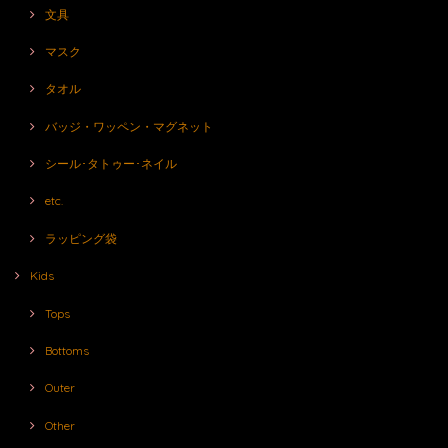
文具
マスク
タオル
バッジ・ワッペン・マグネット
シール･タトゥー･ネイル
etc.
ラッピング袋
Kids
Tops
Bottoms
Outer
Other