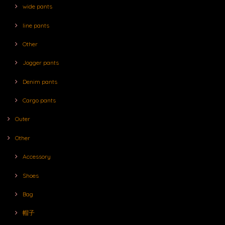
wide pants
line pants
Other
Jogger pants
Denim pants
Cargo pants
Outer
Other
Accessory
Shoes
Bag
帽子