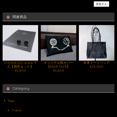
通報する
関連商品
STAINLESSシエルピア
オリジナル枕カバー
本革トートバッグ
ス【両耳セット】
【NIER FACE】
¥25,000
¥2,800
¥2,600
Category
Tops
T-shirt