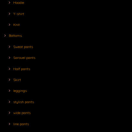
Hoodie
Y-shirt
Knit
Bottoms
Sweat pants
Sarouel pants
Half pants
Skirt
leggings
stylish pants
wide pants
line pants