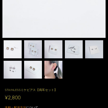
STAINLESSミケピアス【両耳セット】
¥2,800
送料・配送方法
について