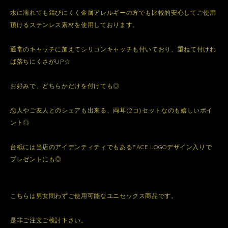
水に濡れても錆びにくく金属アレルギーの方でも比較的安心してご使用
頂けるステンレス素材を使用しております。
通常のキャッチに加えてシリコンキャッチも付いており、重ねて付けれ
ば落ちにくさがUP☆
お好みで、どちらかだけを付けても◎
恋人やご友人とのシェアも出来る、両耳(2コ)セットなのも嬉しいポイ
ント◎
台紙には当店のアイデンティティでもあるFACE LOGOデザイン入りで
プレゼントにも◎
こちらは男女問わずご使用可能なユニセックス商品です。
是非ご注文ご検討下さい。