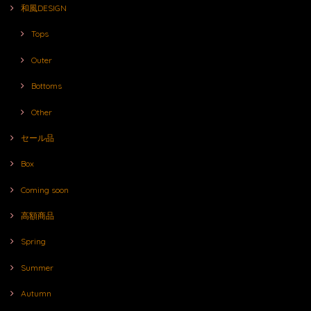
和風DESIGN
Tops
Outer
Bottoms
Other
セール品
Box
Coming soon
高額商品
Spring
Summer
Autumn