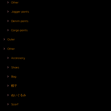
Other
Jogger pants
Denim pants
Cargo pants
Outer
Other
Accessory
Shoes
Bag
帽子
ぬいぐるみ
Scarf