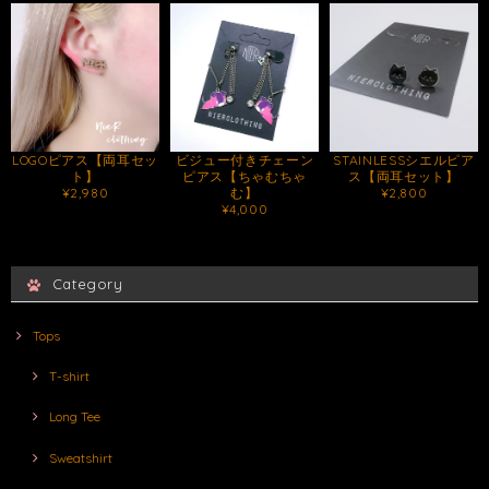
LOGOピアス【両耳セッ
STAINLESSシエルピア
ビジュー付きチェーン
ト】
ス【両耳セット】
ピアス【ちゃむちゃ
¥2,980
¥2,800
む】
¥4,000
Category
Tops
T-shirt
Long Tee
Sweatshirt