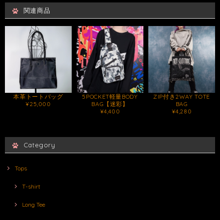
関連商品
本革トートバッグ
5POCKET軽量BODY
ZIP付き2WAY TOTE
¥25,000
BAG【迷彩】
BAG
¥4,400
¥4,280
Category
Tops
T-shirt
Long Tee