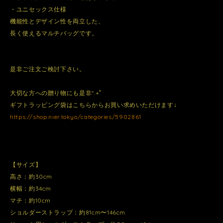
・ユニセックス仕様
機能性とデザイン性を両立した、
長く使えるマルチバッグです。
是非ご注文ご検討下さい。
大切な方への贈り物にも是非*.+ﾟ
ギフトラッピング袋はこちらからお買い求めいただけます↓
https://shop.nier.tokyo/categories/5902861
【サイズ】
高さ：約30cm
横幅：約34cm
マチ：約10cm
ショルダーストラップ：約81cm〜146cm