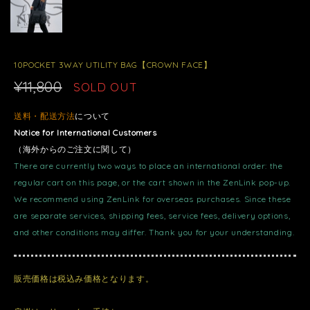
10POCKET 3WAY UTILITY BAG【CROWN FACE】
¥11,800
SOLD OUT
送料・配送方法
について
Notice for International Customers
（海外からのご注文に関して）
There are currently two ways to place an international order: the
regular cart on this page, or the cart shown in the ZenLink pop-up.
We recommend using ZenLink for overseas purchases. Since these
are separate services, shipping fees, service fees, delivery options,
and other conditions may differ. Thank you for your understanding.
販売価格は税込み価格となります。