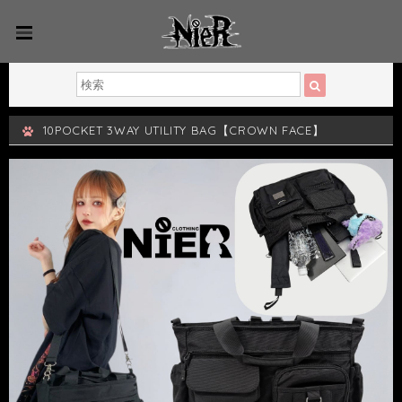
10POCKET 3WAY UTILITY BAG【CROWN FACE】