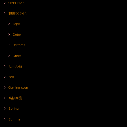
OVERSIZE
和風DESIGN
Tops
Outer
Bottoms
Other
セール品
Box
Coming soon
高額商品
Spring
Summer