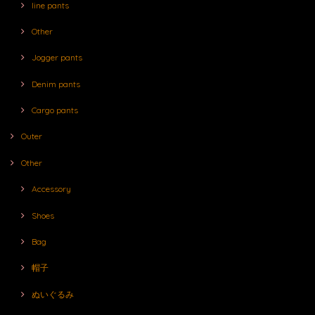
line pants
Other
Jogger pants
Denim pants
Cargo pants
Outer
Other
Accessory
Shoes
Bag
帽子
ぬいぐるみ