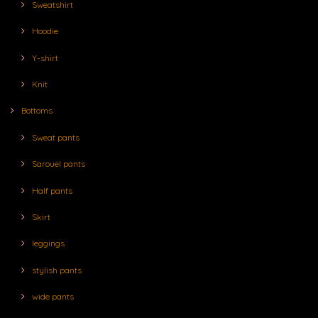
Sweatshirt
Hoodie
Y-shirt
Knit
Bottoms
Sweat pants
Sarouel pants
Half pants
Skirt
leggings
stylish pants
wide pants