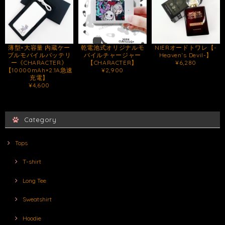
薄型×大容量 内蔵ケー
乾電池式オリジナルモ
NIERオードトワレ【-
ブルモバイルバッテリ
バイルチャージャー
Heaven‘s Devil-】
ー《CHARACTER》
【CHARACTER】
¥6,280
【10000mAh×2.1A急速
¥2,900
充電】
¥4,600
Category
Tops
T-shirt
Long Tee
Sweatshirt
Hoodie