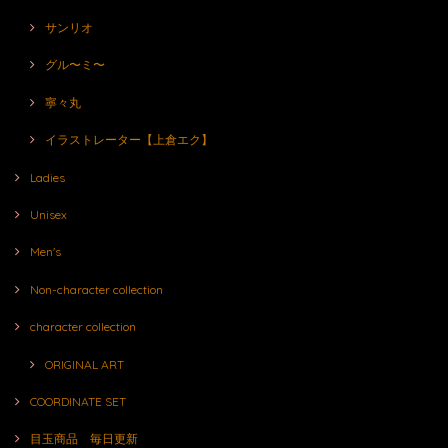
サンリオ
グル〜ミ〜
寧々丸
イラストレーター【上倉エク】
Ladies
Unisex
Men's
Non-character collection
character collection
ORIGINAL ART
COORDINATE SET
目玉商品 毎日更新