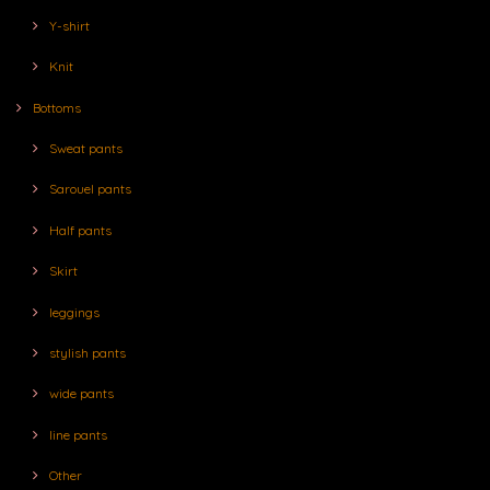
Y-shirt
Knit
Bottoms
Sweat pants
Sarouel pants
Half pants
Skirt
leggings
stylish pants
wide pants
line pants
Other