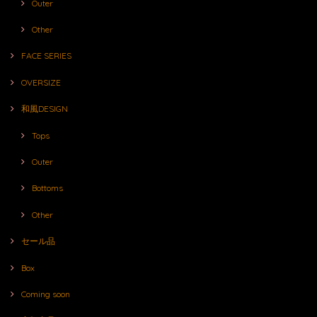
Outer
Other
FACE SERIES
OVERSIZE
和風DESIGN
Tops
Outer
Bottoms
Other
セール品
Box
Coming soon