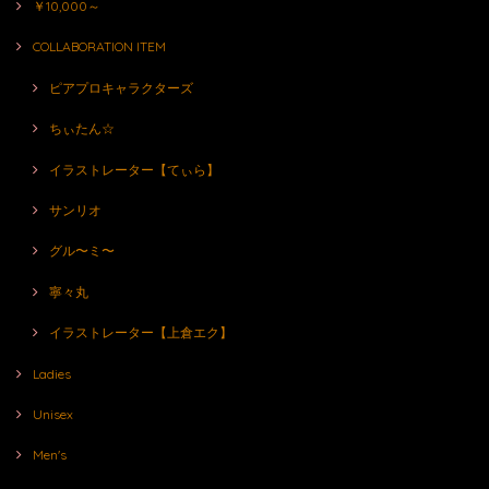
￥10,000～
COLLABORATION ITEM
ピアプロキャラクターズ
ちぃたん☆
イラストレーター【てぃら】
サンリオ
グル〜ミ〜
寧々丸
イラストレーター【上倉エク】
Ladies
Unisex
Men's