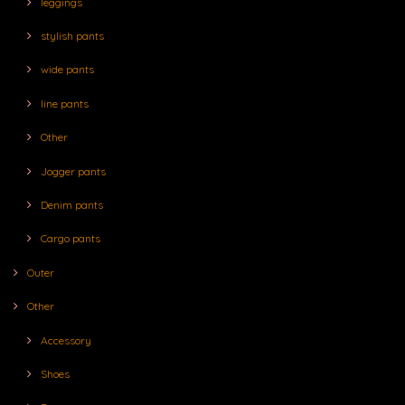
leggings
stylish pants
wide pants
line pants
Other
Jogger pants
Denim pants
Cargo pants
Outer
Other
Accessory
Shoes