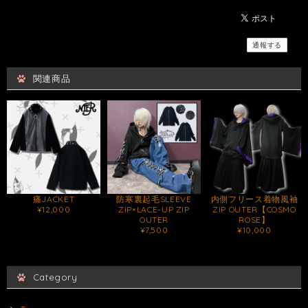
通報する
関連商品
痛JACKET
防寒裏起毛SLEEVE
内側フリース着物風袖
¥12,000
ZIP×LACE-UP ZIP
ZIP OUTER【COSMO
OUTER
ROSE】
¥7,500
¥10,000
Category