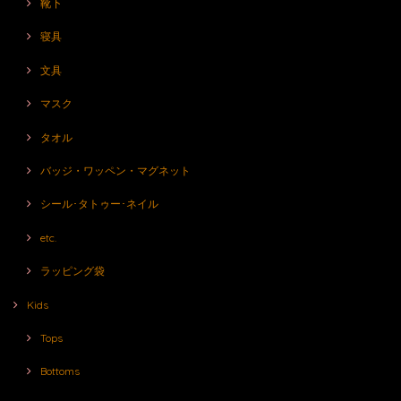
靴下
寝具
文具
マスク
タオル
バッジ・ワッペン・マグネット
シール･タトゥー･ネイル
etc.
ラッピング袋
Kids
Tops
Bottoms