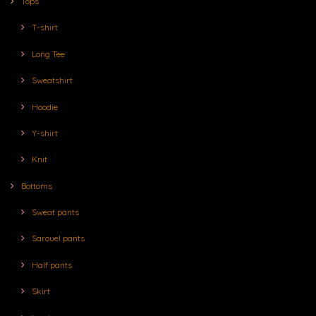
Tops
T-shirt
Long Tee
Sweatshirt
Hoodie
Y-shirt
Knit
Bottoms
Sweat pants
Sarouel pants
Half pants
Skirt