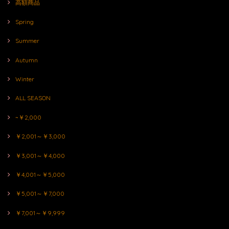
高額商品
Spring
Summer
Autumn
Winter
ALL SEASON
~￥2,000
￥2,001～￥3,000
￥3,001～￥4,000
￥4,001～￥5,000
￥5,001～￥7,000
￥7,001～￥9,999