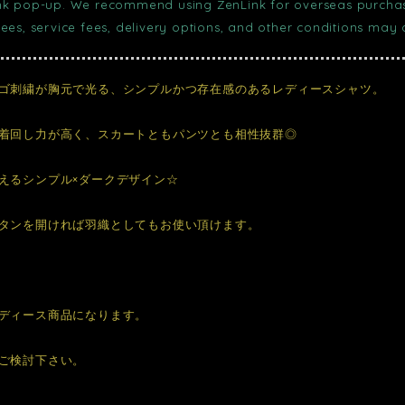
nk pop-up. We recommend using ZenLink for overseas purchase
fees, service fees, delivery options, and other conditions may
ゴ刺繍が胸元で光る、シンプルかつ存在感のあるレディースシャツ。
着回し力が高く、スカートともパンツとも相性抜群◎
えるシンプル×ダークデザイン☆
タンを開ければ羽織としてもお使い頂けます。
ディース商品になります。
ご検討下さい。