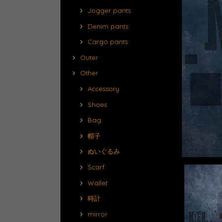
Jogger pants
Denim pants
Cargo pants
Outer
Other
Accessory
Shoes
Bag
帽子
ぬいぐるみ
Scarf
Wallet
時計
mirror