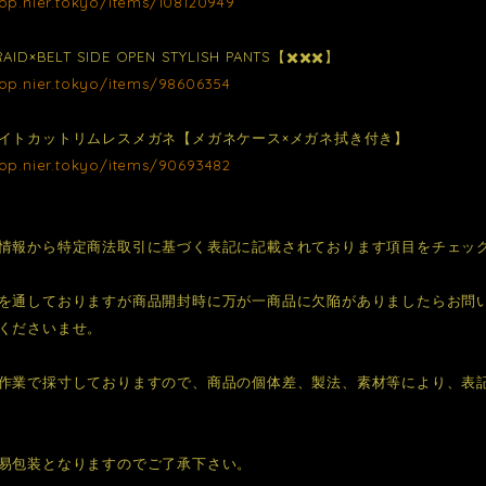
hop.nier.tokyo/items/108120949
D×BELT SIDE OPEN STYLISH PANTS【✖️✖️✖️】
hop.nier.tokyo/items/98606354
イトカットリムレスメガネ【メガネケース×メガネ拭き付き】
hop.nier.tokyo/items/90693482
情報から特定商法取引に基づく表記に記載されております項目をチェッ
を通しておりますが商品開封時に万が一商品に欠陥がありましたらお問
くださいませ。
作業で採寸しておりますので、商品の個体差、製法、素材等により、表
易包装となりますのでご了承下さい。