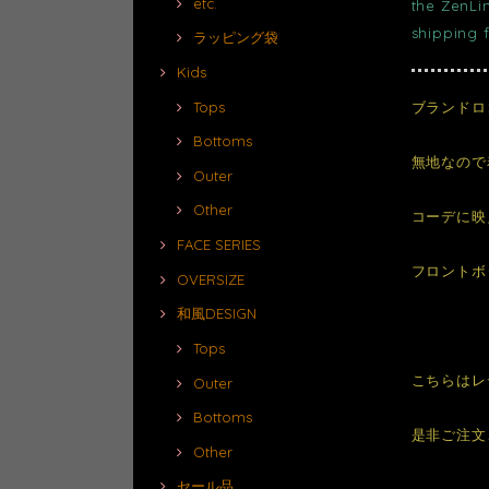
etc.
the ZenLi
shipping 
ラッピング袋
Kids
ブランドロ
Tops
Bottoms
無地なので
Outer
Other
コーデに映
FACE SERIES
フロントボ
OVERSIZE
和風DESIGN
Tops
こちらはレ
Outer
Bottoms
是非ご注文
Other
セール品