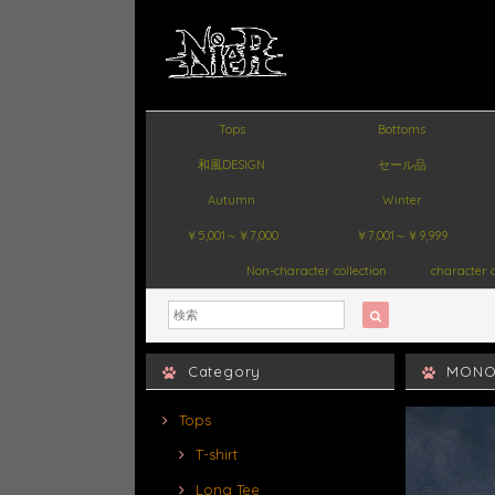
Tops
Bottoms
和風DESIGN
セール品
Autumn
Winter
￥5,001～￥7,000
￥7,001～￥9,999
Non-character collection
character c
Category
MONO
Tops
T-shirt
Long Tee