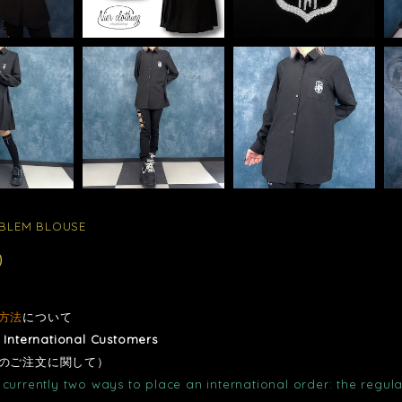
BLEM BLOUSE
0
方法
について
r International Customers
のご注文に関して）
currently two ways to place an international order: the regula