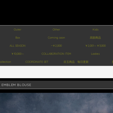
Outer
Other
Kids
Box
Coming soon
高額商品
ALL SEASON
~￥2,000
￥2,001～￥3,000
￥10,000～
COLLABORATION ITEM
Ladies
ollection
COORDINATE SET
目玉商品 毎日更新
 EMBLEM BLOUSE