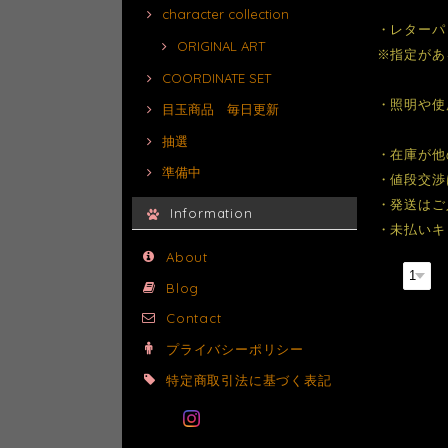
character collection
・レターパ
ORIGINAL ART
※指定があ
COORDINATE SET
・照明や使
目玉商品 毎日更新
抽選
・在庫が他
準備中
・値段交渉
・発送はご
Information
・未払いキ
About
数量
Blog
Contact
プライバシーポリシー
特定商取引法に基づく表記