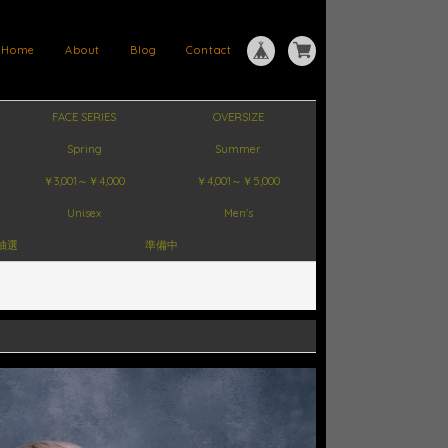
Home
About
Blog
Contact
FACE SERIES
OVERSIZE
Spring
Summer
￥3,001～￥4,000
￥4,001～￥5,000
Unisex
Men's
抽選
準備中