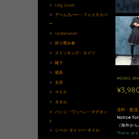
Leg cover
アームカバー・フェイスカバ
ー
Underwear
折り畳み傘
ストッキング・タイツ
靴下
寝具
MONO EM
文具
¥3,98
マスク
タオル
送料・配送
バッジ・ワッペン・マグネッ
Notice fo
ト
（海外から
シール･タトゥー･ネイル
There are 