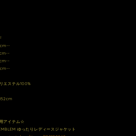
F
cm--
cm--
cm--
cm--
リエステル100%
52cm
用アイテム☆
 EMBLEM ゆったりレディースジャケット