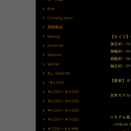
Box
Coming soon
高額商品
Spring
【サイズ】
身丈約--70
Summer
身幅約--49
Autumn
肩幅約--38
Winter
袖丈約--59
ALL SEASON
【素材】ポ
~￥2,000
￥2,001～￥3,000
女性モデル1
￥3,001～￥4,000
￥4,001～￥5,000
☆モデル着
￥5,001～￥7,000
・URBAN
￥7,001～￥9,999