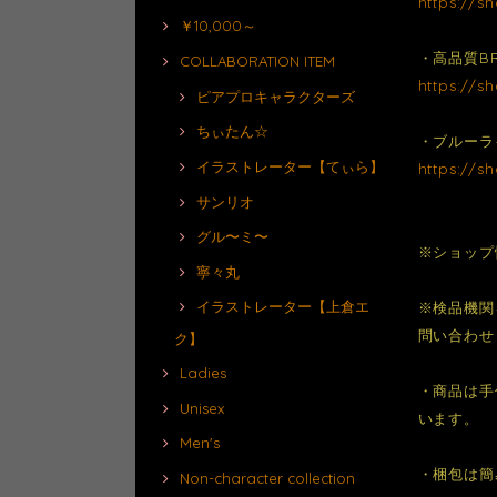
https://s
￥10,000～
・高品質BRAI
COLLABORATION ITEM
https://s
ピアプロキャラクターズ
ちぃたん☆
・ブルーラ
イラストレーター【てぃら】
https://s
サンリオ
グル〜ミ〜
※ショップ
寧々丸
イラストレーター【上倉エ
※検品機関
問い合わせ
ク】
Ladies
・商品は手
Unisex
います。
Men's
・梱包は簡
Non-character collection