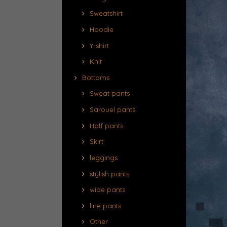
Sweatshirt
Hoodie
Y-shirt
Knit
Bottoms
Sweat pants
Sarouel pants
Half pants
Skirt
leggings
stylish pants
wide pants
line pants
Other