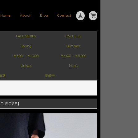
Home
About
Blog
Contact
FACE SERIES
OVERSIZE
Spring
Summer
￥3,001～￥4,000
￥4,001～￥5,000
Unisex
Men's
抽選
準備中
D ROSE】