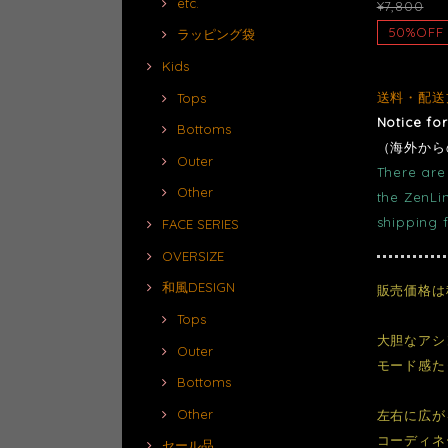
etc.
¥7,800
50%OFF
ラッピング袋
Kids
送料・配送
Tops
Notice fo
Bottoms
（海外から
Outer
There are 
Other
the ZenLi
shipping 
FACE SERIES
OVERSIZE
和風DESIGN
販売価格は
Tops
大胆なアシ
Outer
モード感た
Bottoms
Other
左右に広が
コーディネ
セール品