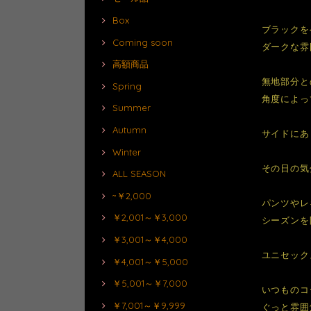
Box
ブラックを
Coming soon
ダークな雰
高額商品
無地部分と
Spring
角度によっ
Summer
Autumn
サイドにあ
Winter
その日の気
ALL SEASON
~￥2,000
パンツやレ
￥2,001～￥3,000
シーズンを
￥3,001～￥4,000
ユニセック
￥4,001～￥5,000
￥5,001～￥7,000
いつものコ
￥7,001～￥9,999
ぐっと雰囲