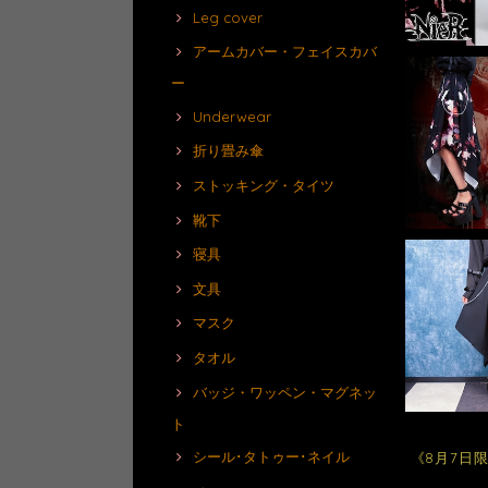
Leg cover
アームカバー・フェイスカバ
ー
Underwear
折り畳み傘
ストッキング・タイツ
靴下
寝具
文具
マスク
タオル
バッジ・ワッペン・マグネッ
ト
シール･タトゥー･ネイル
《8月7日限