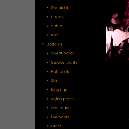
Sweatshirt
Hoodie
Y-shirt
Knit
Bottoms
Sweat pants
Sarouel pants
Half pants
Skirt
leggings
stylish pants
wide pants
line pants
Other