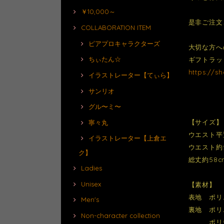
￥10,000～
是非ご注文
COLLABORATION ITEM
ピアプロキャラクターズ
大切な方への
ちぃたん☆
ギフトラッ
https://s
イラストレーター【てぃら】
サンリオ
グル〜ミ〜
【サイズ】
寧々丸
ウエスト平
イラストレーター【上倉エ
ウエスト約5
ク】
総丈約58c
Ladies
Unisex
【素材】
表地 ポリ
Men's
裏地 ポリ
Non-character collection
ポリウ