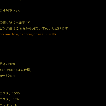
ご検討下さい。
贈り物にも是非.*+°
ピング袋はこちらからお買い求めいただけます↓
hop.nier.tokyo/categories/5902861⁠
置き29cm
8～96cm(ゴム仕様)
m〜90cm
エステル100%
エステル95%
レタン5%