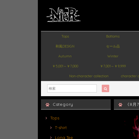
Tops
Bottoms
和風DESIGN
セール品
Autumn
Winter
￥5,001～￥7,000
￥7,001～￥9,999
Non-character collection
character c
Category
《8月7
Tops
T-shirt
Long Tee