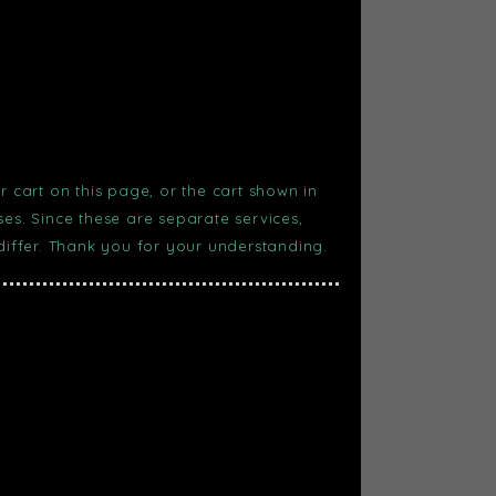
r cart on this page, or the cart shown in
s. Since these are separate services,
 differ. Thank you for your understanding.