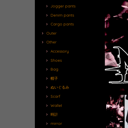
Jogger pants
Denim pants
Cargo pants
Outer
Other
Accessory
Shoes
Bag
帽子
ぬいぐるみ
Scarf
Wallet
時計
mirror