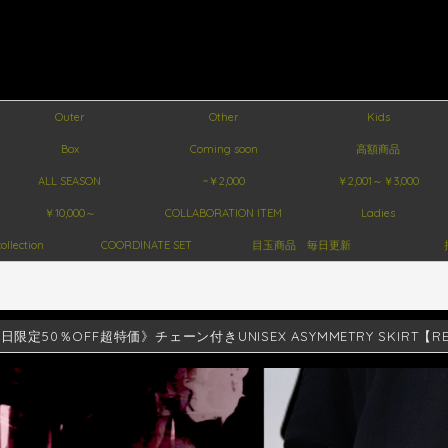
Outer
Other
Kids
Box
Coming soon
高額商品
ALL SEASON
~￥2,000
￥2,001～￥3,000
￥10,000～
COLLABORATION ITEM
Ladies
ollection
COORDINATE SET
目玉商品 毎日更新
日限定50％OFF超特価》チェーン付きUNISEX ASYMMETRY SKIRT【RE