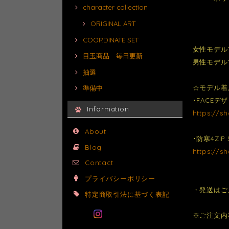
character collection
ORIGINAL ART
COORDINATE SET
女性モデル1
目玉商品 毎日更新
男性モデル1
抽選
☆モデル着
準備中
･FACE
Information
https://s
About
･防寒4ZIP 
Blog
https://s
Contact
プライバシーポリシー
・発送はご
特定商取引法に基づく表記
※ご注文内