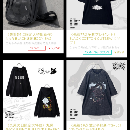
《先着39点限定大特価新作》
《先着77点争奪プレゼント》
NieR BLACK迷彩BODY BAG
BLACK COTTON CUTSEW【ギ
ブ】
こちらの商品は先着39点限定で超大特価となるイベント商品になります。 販売価格は税込み価格となります。 ブラックカモフラージュ柄で統一した、 スタイリングに取り入れやすいボディバッグ。 フロントにはさりげなくNIERちゃんのシルエットプリントを配置し、 シンプルながらブランドらしさを感じられるデザインに仕上げました。 コンパクトなサイズ感ながら収納力もあり、 普段使いはもちろん、 お出かけやイベント、旅行のサブバッグとしても活躍します。 収納スペースは使い分けしやすい2層構造。 ショルダーベルトは長さ調節が可能で、 男女問わずご使用いただけるユニセックスアイテムです。 シンプルなブラックカモ柄に、 NIERちゃんのシルエットをアクセントとして落とし込んだ、 デイリーに使いやすいボディバッグです。 是非ご注文ご検討下さい。 大切な方への贈り物にも是非*.+ﾟ ギフトラッピング袋はこちらからお買い求めいただけます↓ https://shop.nier.tokyo/categories/5902861 ■ご購入前にご確認ください ※内側チャック付きポケットの仕様は2種類あり、 ランダムでのお届けとなります。ご指定はできません。 ※プリント部分に見られる細かな凹凸や粒状の質感は、 プリント加工の仕様となります。 ご使用上問題のないものは不備の対象外となります。 【サイズ】 高さ：約24cm 横幅：約16cm マチ：約8cm ショルダー：約75-130cm 【カラー】ブラック 【素材】 表地 PU 裏地 ポリエステル 【仕様】 ･メイン収納 ･サブ収納 ･フロントチャック付きポケット×1 ･内側オープンポケット×1 ･内側チャック付きポケット×1 ･背面スナップボタン付きポケット×1 ・発送はご入金日から5日以内となっております。 ※ご注文内容によって配送方法を変更させていただく場合が御座います。 ※日時指定がある場合はゆうパックを選択しお問い合わせにてご希望の日時・時間（入金日から3日以降）を明記してください。 ※ショップ情報から特定商法取引に基づく表記に記載されております項目をチェックした上ご購入ご検討ください。 ※商品に欠陥がありましたらお問い合わせにて返品交換受け付けておりますのでお問い合わせくださいませ。 ・表記サイズより誤差が数センチ程度出る場合がございます。 ・照明や使用カメラ、撮影場所によって色味に違いがある場合がございます。
こちらの商品は8/10日より販売されるイベント商品になります。 規定数完売後は通常価格4,280円となります。 販売価格は税込み価格となります。 手描き風の「ギブ」デザインが視線を惹く、 遊び心たっぷりのCUTSEW。 フロントにはインパクトのある「ギブ」の文字と、 その下で白旗を上げ寝転ぶNIERちゃんを縦に配置。 気の抜けたNIERちゃんの姿と大胆な文字デザインの組み合わせが、 ユーモアのある仕上がりになっています。 ブラックをベースにホワイトでまとめたシンプルな配色で、 個性的なデザインながら普段のコーデにも取り入れやすい一枚。 程よくゆとりのあるシルエットで、 ボトムを選ばず幅広いスタイリングに活躍します。 綿100％の生地を使用しており、 デイリー使いにもおすすめです。 NIERらしい遊び心を気軽に取り入れられる、 着回しやすいアイテムです。 こちらはユニセックス商品となります。 是非ご注文ご検討下さい。 大切な方への贈り物にも是非*.+ﾟ ギフトラッピング袋はこちらからお買い求めいただけます↓ https://shop.nier.tokyo/categories/5902861 ※洗濯時生地の色落ちやプリントの色写りなどがある場合がございます。同色のものとの洗濯や必ず洗濯ラベルをご参照の上ご洗濯ください。 ※こちらはサンプルを使用した撮影のため、実際の商品とはサイズ感や仕様に若干の個体差が生じる場合がございます。 【サイズ】 身丈約73.5cm 身幅約57cm 肩幅約55cm 袖丈約20.5cm 【素材】 綿100% 女性モデル152cm 男性モデル175cm ・発送はご入金日から5日以内となっております。 ※ご注文内容によって配送方法を変更させていただく場合が御座います。 ※日時指定がある場合はゆうパックを選択しお問い合わせにてご希望の日時・時間（入金日から3日以降）を明記してください。 ※ショップ情報から特定商法取引に基づく表記に記載されております項目をチェックした上ご購入ご検討ください。 ※商品に欠陥がありましたらお問い合わせにて返品交換受け付けておりますのでお問い合わせくださいませ。 ・表記サイズより誤差が数センチ程度出る場合がございます。 ・照明や使用カメラ、撮影場所によって色味に違いがある場合がございます。
¥3,250
50%OFF
¥999
COMING SOON
《九尾の日限定大特価》九尾
《先着39点限定半額新作SALE》
BACK PRINT PULLOVER PARKA
VINTAGE WASH BIG