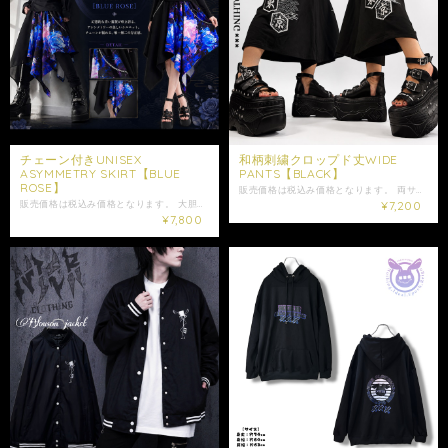
チェーン付きUNISEX
和柄刺繍クロップド丈WIDE
ASYMMETRY SKIRT【BLUE
PANTS【BLACK】
ROSE】
販売価格は税込み価格となります。 両サイドに大胆に施された和モチーフの刺繍が存在感を放つ、ワイドパンツです。 シンプルなブラックボディに映えるアクセントとなっています。 ゆったりとしたボリューム感のあるシルエットで、 穿くだけでコーディネートの主役になる一着。 軽やかな穿き心地で動きやすく、 便利なサイドポケット付きで実用性も抜群。 ユニセックスデザインのため、 性別を問わず幅広いスタイリングをお楽しみいただけます。 刺繍ならではの高級感と存在感を兼ね備えた、アイテムです。 是非ご注文ご検討下さい。 大切な方への贈り物にも是非*.+ﾟ ギフトラッピング袋はこちらからお買い求めいただけます↓ https://shop.nier.tokyo/categories/5902861 【サイズ】 ウエスト平置き約32cm ウエスト約64～102cm(ゴム仕様) 股上約39cm 股下約37cm わたり幅約42cm 裾幅約42.5cm 【素材】 ポリエステル96% ポリウレタン4% 女性モデル152cm 男性モデル175cm ・発送はご入金日から5日以内となっております。 ※ご注文内容によって配送方法を変更させていただく場合が御座います。 ※日時指定がある場合はゆうパックを選択しお問い合わせにてご希望の日時・時間（入金日から3日以降）を明記してください。 ※ショップ情報から特定商法取引に基づく表記に記載されております項目をチェックした上ご購入ご検討ください。 ※商品に欠陥がありましたらお問い合わせにて返品交換受け付けておりますのでお問い合わせくださいませ。 ・表記サイズより誤差が数センチ程度出る場合がございます。 ・照明や使用カメラ、撮影場所によって色味に違いがある場合がございます。
販売価格は税込み価格となります。 大胆なアシンメトリーシルエットが目を惹く、 存在感抜群のデザインスカートです。 左右に広がるフレアラインが動きに合わせて揺れ、 スタイリングに個性と躍動感をプラスします。 ブラックベースに広がる幻想的なブルーローズの総柄は、 シックさと華やかさを兼ね備えた唯一無二の仕上がり。 付属のチェーンがアクセントになり、取り外しも可能。 その日の気分やコーデに合わせてアレンジを楽しめます。 パンツやレギンスとのレイヤードスタイルにも相性抜群で、シーズン問わず活躍。 ユニセックス仕様のため、男女問わずご着用いただけます。 是非ご注文ご検討下さい。 大切な方への贈り物にも是非*.+ﾟ ギフトラッピング袋はこちらからお買い求めいただけます↓ https://shop.nier.tokyo/categories/5902861 【サイズ】 ウエスト平置き30cm ウエスト約60～96cm(ゴム仕様) 総丈約58cm〜90cm 【素材】 表地 ポリエステル100% 裏地 ポリエステル95% ポリウレタン5% 女性モデル152cm 167cm ☆モデル着用アイテム☆ ･軽量着物袖UNISEXプルオーバー【青和柄薔薇】 https://shop.nier.tokyo/items/135125357 ･‐COSMO ROSE‐内側フリースロングシャツ【ワンタッチネクタイ付き】 https://shop.nier.tokyo/items/132995988 ・発送はご入金日から5日以内となっております。 ※ご注文内容によって配送方法を変更させていただく場合が御座います。 ※日時指定がある場合はゆうパックを選択しお問い合わせにてご希望の日時・時間（入金日から3日以降）を明記してください。 ※ショップ情報から特定商法取引に基づく表記に記載されております項目をチェックした上ご購入ご検討ください。 ※商品に欠陥がありましたらお問い合わせにて返品交換受け付けておりますのでお問い合わせくださいませ。 ・表記サイズより誤差が数センチ程度出る場合がございます。 ・照明や使用カメラ、撮影場所によって色味に違いがある場合がございます。
¥7,200
¥7,800