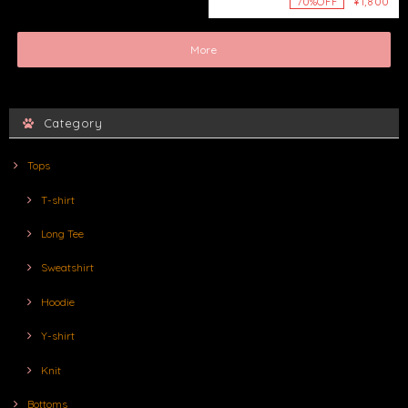
¥1,800
70%OFF
More
Category
Tops
T-shirt
Long Tee
Sweatshirt
Hoodie
Y-shirt
Knit
Bottoms