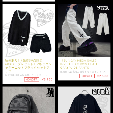
秋先取り‼︎《先着39点限定
《SUNDAY MEGA SALE》
60%OFFプレゼント》Vネックシ
INVERTED CROSS HEATHER
ャギーニットブラックセットア
GRAY WIDE PANTS
ップ
販売価格は税込み価格となります。 シンプルで使い勝手抜群な着心地◎なスウェットパンツの新登場☆ 裾に落とし込まれたクロスモチーフが、無地ベースのボディにしっかりとしたアクセントをプラス。 主張しすぎない配置ながらも視線を惹きつけ、 シンプルなコーデに差をつけてくれる一本です。 トレンド感のあるワイドシルエットは、 ゆったりとした穿き心地でストレスフリー。 動きに合わせて自然に落ちるシルエットが、 程よいラフさとモード感を演出してくれます。 ウエストはゴム仕様＋ドローコード付きで、 自分好みにフィット感の調整が可能。 デイリー使いはもちろん、 ストリート・モード・ゴシックまで幅広く対応。 ユニセックスで着用可能なため、 男女問わずおすすめです。 是非ご注文ご検討下さい。 大切な方への贈り物にも是非.*+° ギフトラッピング袋はこちらからお買い求めいただけます↓ https://shop.nier.tokyo/categories/5902861⁠ 【サイズ】 ウエスト平置き32cm ウエスト64～98cm(ゴム仕様) 股上31.5cm 股下69cm わたり幅33cm 裾幅27cm 【素材】 表側 綿60% ポリエステル40% 裏側 ポリエステル95% ポリウレタン5% 女性モデル152cm 男性モデル175cm ☆モデル着用アイテム☆ ･NIER堕天使CUTSEW https://shop.nier.tokyo/items/133337122 ・発送はご入金日から5日以内となっております。 ※ご注文内容によって配送方法を変更させていただく場合が御座います。 ※日時指定がある場合はゆうパックを選択しお問い合わせにてご希望の日時・時間（入金日から3日以降）を明記してください。 ※ショップ情報から特定商法取引に基づく表記に記載されております項目をチェックした上ご購入ご検討ください。 ※商品に欠陥がありましたらお問い合わせにて返品交換受け付けておりますのでお問い合わせくださいませ。 ・表記サイズより誤差が数センチ程度出る場合がございます。 ・照明や使用カメラ、撮影場所によって色味に違いがある場合がございます。
販売価格は税込み価格となります。 トップス＆ショートパンツの上下セットで、届いた瞬間から可愛いコーデが完成するセットアップが登場☆ 全体を包み込むようなふわふわのシャギーニット素材で、見た目も着心地も暖かくリラックス感のある着用が可能。 首元はVネックデザインになっており、すっきりとしたシルエットで顔回りを綺麗に見せてくれます。 トップスのポケットにはNIERちゃん刺繍、パンツには×××刺繍入りでブランドらしさもたっぷり◎ 胸元＆ウエストリブ部分の配色デザインがアクセントとなり、シンプルながら印象的な仕上がりに。 お部屋でのリラックスウェアとしてはもちろん、ワンマイルコーデやストリートコーデにも相性抜群です。 こちらはユニセックス商品ですが、体型やお好みの着用感により印象が異なります。 必ずサイズ表記をご確認のうえご注文ください。 大切な方への贈り物にも是非*.+ﾟ ギフトラッピング袋はこちらからお買い求めいただけます↓ https://shop.nier.tokyo/categories/5902861 ※こちらの商品は起毛ニット特有の性質により、乾燥した環境では静電気が起きやすくなる場合がございます。 静電気が気になる場合は、加湿・静電気防止スプレーの併用をおすすめいたします。 ※パンツにポケットはついておりません。 【サイズ】 トップス 身丈69cm 身幅55cm 肩幅51cm 袖丈66cm パンツ ウエスト平置き：28cm ウエスト：56〜84cm 股上：27cm 股下：11cm 【素材】 ナイロン100% 女性モデル152cm ・発送はご入金日から5日以内となっております。 ※ご注文内容によって配送方法を変更させていただく場合が御座います。 ※日時指定がある場合はゆうパックを選択しお問い合わせにてご希望の日時・時間（入金日から3日以降）を明記してください。 ※ショップ情報から特定商法取引に基づく表記に記載されております項目をチェックした上ご購入ご検討ください。 ※商品に欠陥がありましたらお問い合わせにて返品交換受け付けておりますのでお問い合わせくださいませ。 ・表記サイズより誤差が数センチ程度出る場合がございます。 ・照明や使用カメラ、撮影場所によって色味に違いがある場合がございます。
¥2,600
60%OFF
¥3,920
60%OFF