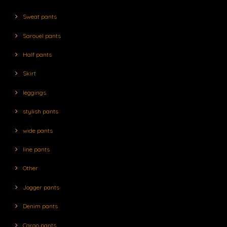
Sweat pants
Sarouel pants
Half pants
Skirt
leggings
stylish pants
wide pants
line pants
Other
Jogger pants
Denim pants
Cargo pants