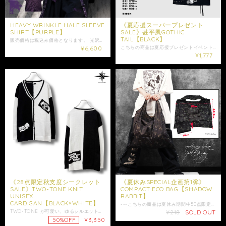
HEAVY WRINKLE HALF SLEEVE
《夏応援スーパープレゼント
SHIRT【PURPLE】
SALE》甚平風GOTHIC
TAIL【BLACK】
販売価格は税込み価格となります。 光沢感のある生地に大胆なシワ加工を施した、 高級感あふれる個性的な半袖シャツになります。 生地全体に刻まれた立体的なシワが、 光の当たり方によって様々な表情を演出し、 コーディネートに奥行きをプラスします。 深みのあるパープルカラーが独特の雰囲気を纏い、 一枚で主役になるアイテムです。 左胸には同色のNIERロゴ刺繍とシルエット刺繍をさりげなく配置し、 シンプルながら細部までこだわったデザインに仕上げました。 ゆったりとしたシルエットで、 一枚着としてはもちろん、 羽織りとしてもロングシーズン活躍します。 こちらはユニセックス商品となります。 是非ご注文をご検討ください。 大切な方への贈り物にも是非+.゜ ギフトラッピング袋はこちらからお買い求めいただけます↓ https://shop.nier.tokyo/categories/5902861 ※シワ加工は一点一点風合いが異なります。加工の特性としてお楽しみください。 ※刺繍位置やシワの入り方には個体差がございます。 ※こちらはサンプルを使用した撮影のため、実際の商品とはサイズ感や仕様に若干の個体差が生じる場合がございます。 【サイズ】 身丈約73cm 身幅約56cm 肩幅約44cm 袖丈約28cm 【素材】 ポリエステル95% ポリウレタン5% 女性モデル152cm 男性モデル175cm ・発送はご入金日から5日以内となっております。 ※ご注文内容によって配送方法を変更させていただく場合が御座います。 ※日時指定がある場合はゆうパックを選択しお問い合わせにてご希望の日時・時間（入金日から3日以降）を明記してください。 ※ショップ情報から特定商法取引に基づく表記に記載されております項目をチェックした上ご購入ご検討ください。 ※商品に欠陥がありましたらお問い合わせにて返品交換受け付けておりますのでお問い合わせくださいませ。 ・表記サイズより誤差が数センチ程度出る場合がございます。 ・照明や使用カメラ、撮影場所によって色味に違いがある場合がございます。
¥6,600
こちらの商品は夏応援プレゼントイベントと致しまして先着50点限定で超大特価となるイベント商品になります。 規定数完売後は通常価格5,800円となる商品です。 販売価格は税込み価格となります。 ゆったりとしたシルエットで体型を選びにくく、綿100％ならではの優しい肌触りと快適な着心地も魅力です。 甚平を思わせる打ち合わせ風のフロントデザインを取り入れつつ、前がはだけないプルオーバー仕様に仕上げており、気軽に和テイストのスタイリングをお楽しみいただけます。 サイドには結び紐を施し、動きのあるアクセントをプラス。 さらに袖口と裾にはハトメ×バックルベルトを配置し、シンプルなブラックボディにゴシックな存在感を加えました。 胸元にはNIERらしいワンポイントデザインを施し、後ろ裾にもアクセントとなるデザインをプラス。 和装風コーデはもちろん、ワイドパンツやサルエルパンツと合わせたストリート・ゴシックスタイルにもおすすめ。 こちらはユニセックス商品となります。 是非ご注文ご検討下さい。 大切な方への贈り物にも是非*.+ﾟ ギフトラッピング袋はこちらからお買い求めいただけます↓ https://shop.nier.tokyo/categories/5902861 【サイズ】 身丈約70cm 身幅約61cm 肩幅約56cm 袖丈約23cm 【素材】 綿100% 女性モデル152cm 男性モデル175cm ☆モデル着用アイテム☆ ･チェーン付きUNISEX ASYMMETRY SKIRT【BLUE ROSE】 https://shop.nier.tokyo/items/139029208 ・発送はご入金日から5日以内となっております。 ※ご注文内容によって配送方法を変更させていただく場合が御座います。 ※日時指定がある場合はゆうパックを選択しお問い合わせにてご希望の日時・時間（入金日から3日以降）を明記してください。 ※ショップ情報から特定商法取引に基づく表記に記載されております項目をチェックした上ご購入ご検討ください。 ※商品に欠陥がありましたらお問い合わせにて返品交換受け付けておりますのでお問い合わせくださいませ。 ・表記サイズより誤差が数センチ程度出る場合がございます。 ・照明や使用カメラ、撮影場所によって色味に違いがある場合がございます。
¥1,777
《28点限定秋支度シークレット
《夏休みSPECIAL企画第1弾》
SALE》TWO-TONE KNIT
COMPACT ECO BAG【SHADOW
UNISEX
RABBIT】
CARDIGAN【BLACK×WHITE】
---こちらの商品は夏休み期間中50点限定でSPECIAL価格となる商品です。-- 期間終了又は規定個数到達後、定価(￥800)となります。 販売価格は税込み価格となります。 RABBITモチーフが散りばめられた総柄デザインが印象的な、 コンパクト収納仕様のエコバッグです。 ダークトーンの中に散りばめられたRABBIT。 主張しすぎないのに、ちゃんと存在感がある絶妙なバランスに仕上がっています。 A3サイズも余裕で入る大容量設計で、買い物やお出かけはもちろん、サブバッグとしても活躍。 軽量で扱いやすく、持ち歩きにもストレスフリー。 使いたい時にサッと取り出せる気軽さも魅力のひとつです。 さらに本体には収納ポケットを搭載しており、 折りたたんでそのままコンパクトにまとめることが可能。 ポーチいらずで持ち運べる便利な仕様になっています。 ユニセックスでお使い頂ける、実用性とデザイン性を兼ね備えたアイテムです。 是非ご注文ご検討下さい。 大切な方への贈り物にも是非.+° ギフトラッピング袋はこちらからお買い求めいただけます↓ https://shop.nier.tokyo/categories/5902861⁠ 【サイズ】＊持ち手含まない 高さ：約40.5cm 横幅：約52cm 収納後：横14縦12cm 【素材】 ポリエステル100% 女性モデル152cm ・発送はご入金日から5日以内となっております。 ※ご注文内容によって配送方法を変更させていただく場合が御座います。 ※日時指定がある場合はゆうパックを選択しお問い合わせにてご希望の日時・時間（入金日から3日以降）を明記してください。 ※ショップ情報から特定商法取引に基づく表記に記載されております項目をチェックした上ご購入ご検討ください。 ※商品に欠陥がありましたらお問い合わせにて返品交換受け付けておりますのでお問い合わせくださいませ。 ・表記サイズより誤差が数センチ程度出る場合がございます。 ・照明や使用カメラ、撮影場所によって色味に違いがある場合がございます。
TWO-TONE が可愛い、ゆるシルエットのカーディガンが新登場☆ 販売価格は税込み価格となります。 BLACK×WHITEのTWO-TONEが映えるカーディガンです。 ラフな雰囲気に着こなす事が可能なドロップショルダー×オーバーサイズも◎ 指先まで隠れるロングスリーブも、可愛いシルエットを演出してくれます。 対象色の生地で縫われたロゴもおしゃれ度UP☆ こちらは男女問わずご着用可能なユニセックス商品になります。 是非ご注文ご検討下さい。 大切な方への贈り物にも是非*.+ﾟ ギフトラッピング袋はこちらからお買い求めいただけます↓ https://shop.nier.tokyo/items/94885525 【サイズ】F 身丈:約72cm 身幅:約59cm 肩幅:約59cm 袖丈:約57cm 【素材】ポリエステル100％ モデル女性152cm 男性175cm ※配送はゆうパックのみとなります。 ※ 商品写真はできる限り実物の色に近づけるよう徹底しておりますが、 お使いのモニター設定、照明等により実際の商品と色味が異なる場合がございます。色味、イメージ違いでの返品交換は承ることが出来かねますので予めご了承の上ご注文をご検討下さい。 ※ショップ情報から特定商法取引に基づく表記に記載されております項目をチェックした上ご購入ご検討ください。 ※検品機関を通しておりますが商品開封時に万が一商品に欠陥がありましたらお問い合わせにて返品交換受け付けておりますのでお問い合わせくださいませ。 ・梱包は簡易包装となりますのでご了承下さい。 ※配送日時に指定がある場合はお問い合わせにてご希望の日時・時間（入金日から3日以降）を明記してください。 ・照明や使用カメラ、撮影場所によって色味に違いがある場合がございます。 ・在庫が他のサイトでも続々と無くなっていくと思いますので、お早めのお買い求めをおすすめ致します。 ・値段交渉はお受け出来ませんのでご了承下さい。 ・発送はご入金日から5日以内となっております。 ・未払いキャンセルなどが続く場合はご注文制限がかかる場合がございます。
¥218
SOLD OUT
¥3,350
50%OFF