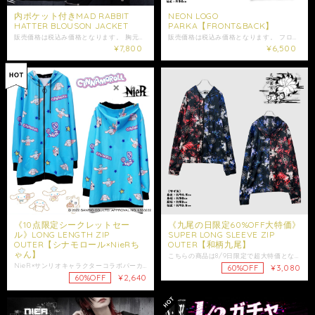
内ポケット付きMAD RABBIT
NEON LOGO
HATTER BLOUSON JACKET
PARKA【FRONT&BACK】
販売価格は税込み価格となります。 胸元にNIERらしいラビットモチーフをプリントした、 シンプルながら存在感のあるブルゾンジャケットです。 程良い光沢感のあるブラック生地に、 ホワイトライン入りのリブを合わせたストリート感のあるデザインが魅力◎ ゆったりとしたシルエットになっている為、 ラフに羽織るだけで抜け感のあるコーデが完成します。 フロントはスナップボタン仕様になっており着脱も楽々♪ 袖口・裾はリブ仕様になっており、 シルエットを綺麗に見せてくれます。 さらに内ポケット付きで利便性も◎ スマホや小物の収納にも便利です。 シンプルで合わせやすく、 モード・ストリート・ヴィジュアル系など 幅広いスタイルにハマるユニセックスアイテムになります。 是非ご注文ご検討下さい。 大切な方への贈り物にも是非*.+ﾟ ギフトラッピング袋はこちらからお買い求めいただけます↓ https://shop.nier.tokyo/categories/5902861 【サイズ】 身丈約70cm 身幅約64cm 裄丈約87cm 【素材】 表地 ポリエステル100% 裏地 ポリエステル100% 女性モデル152cm 167cm 男性モデル175cm ・発送はご入金日から5日以内となっております。 ※ご注文内容によって配送方法を変更させていただく場合が御座います。 ※日時指定がある場合はゆうパックを選択しお問い合わせにてご希望の日時・時間（入金日から3日以降）を明記してください。 ※ショップ情報から特定商法取引に基づく表記に記載されております項目をチェックした上ご購入ご検討ください。 ※商品に欠陥がありましたらお問い合わせにて返品交換受け付けておりますのでお問い合わせくださいませ。 ・表記サイズより誤差が数センチ程度出る場合がございます。 ・照明や使用カメラ、撮影場所によって色味に違いがある場合がございます。
販売価格は税込み価格となります。 フロントとバックに存在感抜群の ✕✕✕デザインを落とし込んだユニセックスパーカーです。 フロントにはロゴと組み合わせた‪✕‬‪✕‬‪✕‬デザインを配置。 バックにはサークルロゴの下に✕✕✕モチーフをプラスし、 後ろ姿までインパクトのある仕上がりになっています。 ブラックボディに、パープル×ブルーのネオンのような配色が映えるストリート感のあるデザイン。 サブカル、ストリート、地雷系コーデとも相性抜群の1着です。 ゆったりとしたシルエットでユニセックスでご着用いただけます。 フロントポケット付きで実用性も◎ 1枚で主役になる存在感のあるパーカーです。 是非ご注文ご検討下さい。 大切な方への贈り物にも是非*.+ﾟ ギフトラッピング袋はこちらからお買い求めいただけます↓ https://shop.nier.tokyo/categories/5902861 【サイズ】 身丈約74cm 身幅約64cm 肩幅約 63cm 袖丈約 56cm 【素材】 ポリエステル100% 女性モデル155cm 165cm ・発送はご入金日から5日以内となっております。 ※ご注文内容によって配送方法を変更させていただく場合が御座います。 ※日時指定がある場合はゆうパックを選択しお問い合わせにてご希望の日時・時間（入金日から3日以降）を明記してください。 ※ショップ情報から特定商法取引に基づく表記に記載されております項目をチェックした上ご購入ご検討ください。 ※商品に欠陥がありましたらお問い合わせにて返品交換受け付けておりますのでお問い合わせくださいませ。 ・表記サイズより誤差が数センチ程度出る場合がございます。 ・照明や使用カメラ、撮影場所によって色味に違いがある場合がございます。
¥7,800
¥6,500
《10点限定シークレットセー
《九尾の日限定60%OFF大特価》
ル》LONG LENGTH ZIP
SUPER LONG SLEEVE ZIP
OUTER【シナモロール×NieRち
OUTER【和柄九尾】
ゃん】
こちらの商品は8/9日限定で超大特価となるイベント商品になります。 販売価格は税込み価格となります。 鮮やかな赤×青のコントラストと、 和柄九尾の世界観を落とし込んだ総柄ZIP OUTER。 ブラックをベースに、九尾や和花を大胆に配置。 左右で赤・青に分かれた印象的な配色が、 存在感のあるスタイリングを演出してくれます。 袖丈は約73.5cmのSUPER LONG SLEEVE仕様。 長めに設定された袖が手元にアクセントを加え、 ゆったりとしたシルエットをお楽しみいただけます。 フロントは着脱しやすいZIP仕様。 フード付きで、 ZIPを開けてラフに羽織るスタイルから、 閉じて柄を全面に見せる着こなしまで幅広くお使いいただけます。 和のモチーフと九尾、 赤×青の大胆なカラーリングが融合した、 NIERらしい個性派デザインです。 ユニセックスでご着用いただけます。 是非ご注文ご検討下さい。 大切な方への贈り物にも是非*.+ﾟ ギフトラッピング袋はこちらからお買い求めいただけます↓ https://shop.nier.tokyo/categories/5902861 ※こちらはサンプルを使用した撮影のため、実際の商品とはサイズ感や仕様に若干の個体差が生じる場合がございます。 【サイズ】 身丈約74.5cm 身幅約58cm 肩幅約53cm 袖丈約73.5cm 【素材】 ポリエステル95% ポリウレタン5% 女性モデル152cm 男性モデル175cm ・発送はご入金日から5日以内となっております。 ※ご注文内容によって配送方法を変更させていただく場合が御座います。 ※日時指定がある場合はゆうパックを選択しお問い合わせにてご希望の日時・時間（入金日から3日以降）を明記してください。 ※ショップ情報から特定商法取引に基づく表記に記載されております項目をチェックした上ご購入ご検討ください。 ※商品に欠陥がありましたらお問い合わせにて返品交換受け付けておりますのでお問い合わせくださいませ。 ・表記サイズより誤差が数センチ程度出る場合がございます。 ・照明や使用カメラ、撮影場所によって色味に違いがある場合がございます。
NieR×サンリオキャラクターコラボパーカーから、シナモロールデザインが新登場☆ 販売価格は税込み価格となります。 サンリオの人気キャラクターシナモロールと、当店オリジナルキャラクターNieRちゃんのコラボデザインのジップパーカーです。 パッと鮮やかなブルーカラーの生地にデザインされたコラボデザインは、総柄なので360度何処から見てもお楽しみ頂けます。 シワや毛玉になりにくい良質な生地で製作されており、着心地も耐久性も抜群☆ フロントには便利なポケット付きです。 袖と裾にはリブが付いております。 身丈の長いアイテムで、ジェンダーレスなファッションがお好みの男性にもオススメです。 こちらは男女問わずご着用可能なユニセックス商品になります。 ロングシーズン着回せる事間違いなしのアイテムです。 是非この機会にご注文ご検討下さい。 【サイズ】F 身丈--86.5cm-- 身幅--56.5cm-- 肩幅--50cm-- 袖丈--64.5cm-- 【素材】ポリエステル95% ポリウレタン5% リブ部分 綿100% 男性モデル 175cm 女性モデル155cm ※ショップ情報から特定商法取引に基づく表記に記載されております項目をチェックした上ご購入ご検討ください。 ※検品機関を通しておりますが商品開封時に万が一商品に欠陥がありましたらお問い合わせにて返品交換受け付けておりますのでお問い合わせくださいませ。 ・梱包は簡易包装となりますのでご了承下さい。 ・配送はゆうパックのみとなります。 ※配達日時に指定がある場合は必ずお問い合わせにてご希望の日時・時間（入金日から3日以降）を明記してください。 ・照明や使用カメラ、撮影場所によって色味に違いがある場合がございます。 ・在庫が他のサイトでも続々と無くなっていくと思いますので、お早めのお買い求めをおすすめ致します。 ・値段交渉はお受け出来ませんのでご了承下さい。 ・発送はご入金日から5日以内となっております。 ・未払いキャンセルなどが続く場合はご注文制限がかかる場合がございます。
¥3,080
60%OFF
¥2,640
60%OFF