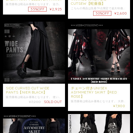
CUTSEW【蛇薔薇】
販売価格は税込み価格となります。 迫力ある九尾デザインが背中に映える、 NIERオリジナルのプルオーバーパーカーです。 フロントにはスタイリッシュなロゴプリントを配置。 シンプルながらも個性を感じるデザインで、 デイリーコーデにも取り入れやすい一着です。 バックには和テイストの九尾を大胆にプリント。 雲や月の和柄モチーフと組み合わさったアートは、 ストリートと和を融合させたNIERらしい世界観を演出してくれます。 ゆったりとしたシルエットでユニセックスに着用可能◎ ストリートコーデやライブ・イベントにもおすすめのアイテムです。 フロントには便利なカンガルーポケット付き。 フード紐付きでシルエット調整も可能です。 男女問わずご着用頂けます。 是非ご注文ご検討下さい。 大切な方への贈り物にも是非*.+ ギフトラッピング袋はこちらからお買い求めいただけます↓ https://shop.nier.tokyo/categories/5902861⁠ 【サイズ】 身丈約72.5cm 身幅約63cm 肩幅約 65cm 袖丈約 51.5cm 【素材】 表側 綿100% 裏側 ポリエステル100% 女性モデル165cm ・発送はご入金日から5日以内となっております。 ※ご注文内容によって配送方法を変更させていただく場合が御座います。 ※日時指定がある場合はゆうパックを選択しお問い合わせにてご希望の日時・時間（入金日から3日以降）を明記してください。 ※ショップ情報から特定商法取引に基づく表記に記載されております項目をチェックした上ご購入ご検討ください。 ※商品に欠陥がありましたらお問い合わせにて返品交換受け付けておりますのでお問い合わせくださいませ。 ・表記サイズより誤差が数センチ程度出る場合がございます。 ・照明や使用カメラ、撮影場所によって色味に違いがある場合がございます。
こちらの商品は先着39点限定で超大特価となるプレゼントイベント商品になります。 販売価格は税込み価格となります。 ヴィンテージ加工のボディに、蛇×薔薇のダークなオリジナルデザインを大胆に落とし込んだCUTSEW。 フロントには、 妖しく絡み合う蛇と深みのあるカラーで描かれた薔薇をメインに、 タイポグラフィを組み合わせた重厚感のあるデザインを配置。 ブラックを基調としながら、 ボルドーやブルー、イエロー系の差し色が映える、 NIERらしい存在感のある仕上がりです。 ボディには色褪せたようなヴィンテージ加工を施し、 プリントの世界観と相性抜群。 身幅約67cmのゆったりとしたシルエットで、 身体のラインを拾いにくくラフに着用可能。 身丈約81cmと長めなので、 パンツスタイルにはもちろん、ワンピース風に着こなすのもおすすめです。 綿100％で肌触りが良く、 ロングシーズン活躍してくれる一枚。 ダーク・ゴシック・ヴィジュアル系コーデの主役として取り入れたいアイテムです。 こちらはユニセックス商品となります。 是非ご注文ご検討下さい。 大切な方への贈り物にも是非*.+ﾟ ギフトラッピング袋はこちらからお買い求めいただけます↓ https://shop.nier.tokyo/categories/5902861 ※洗濯時生地の色落ちやプリントの色写りなどがある場合がございます。同色のものとの洗濯や必ず洗濯ラベルをご参照の上ご洗濯ください。 ※こちらはサンプルを使用した撮影のため、実際の商品とはサイズ感や仕様に若干の個体差が生じる場合がございます。 ※ヴィンテージ加工の特性上、色味・風合い・加工の出方には個体差が生じる場合がございます。 ※加工による色ムラや擦れのように見える箇所は商品の仕様となります。 【サイズ】 身丈約81cm 身幅約67cm 肩幅約62cm 袖丈約27cm 【素材】 綿100% 女性モデル152cm 男性モデル175cm ・発送はご入金日から5日以内となっております。 ※ご注文内容によって配送方法を変更させていただく場合が御座います。 ※日時指定がある場合はゆうパックを選択しお問い合わせにてご希望の日時・時間（入金日から3日以降）を明記してください。 ※ショップ情報から特定商法取引に基づく表記に記載されております項目をチェックした上ご購入ご検討ください。 ※商品に欠陥がありましたらお問い合わせにて返品交換受け付けておりますのでお問い合わせくださいませ。 ・表記サイズより誤差が数センチ程度出る場合がございます。 ・照明や使用カメラ、撮影場所によって色味に違いがある場合がございます。
¥2,925
55%OFF
¥2,600
50%OFF
SIDE CURVED CUT WIDE
チェーン付きUNISEX
PANTS【NIER BLACK】
ASYMMETRY SKIRT【RED
ROSE】
販売価格は税込み価格となります。 使い勝手抜群な個性的なワイドシルエットが魅力のユニセックスパンツ。 サイドに施されたカーブラインカットで 立体感のあるフォルムを演出し歩き易さも◎ 歩くたびに生まれる自然な動きが、 シンプルなブラックデザインに映えるアイテムになります。 ウエストは総ゴム仕様で、約60〜118cmまで対応。 ストレスフリーな穿き心地で、 幅広い体型の方にご着用いただけます。 左右にはポケット、 バックにはブランドタグ付きポケットを配置。 サイドの3連Dカンが、 さりげないアクセントとしてデザインを引き締めます。 モノトーンコーデはもちろん、 ヴィジュアル系やモードスタイルなど幅広い着こなしに活躍する、 ユニセックスで楽しめる一本です。 是非ご注文ご検討下さい。 大切な方への贈り物にも是非*.+ﾟ ギフトラッピング袋はこちらからお買い求めいただけます↓ https://shop.nier.tokyo/categories/5902861 ※こちらはサンプルを使用した撮影のため、実際の商品とはサイズ感や仕様に若干の個体差が生じる場合がございます。 【サイズ】 ウエスト平置き約30cm ウエスト約60～118cm(ゴム仕様) 股上約49cm 股下約55cm わたり幅約58cm 裾幅約54cm 【素材】 ポリエステル95% ポリウレタン5% 女性モデル152cm 男性モデル175cm ・発送はご入金日から5日以内となっております。 ※ご注文内容によって配送方法を変更させていただく場合が御座います。 ※日時指定がある場合はゆうパックを選択しお問い合わせにてご希望の日時・時間（入金日から3日以降）を明記してください。 ※ショップ情報から特定商法取引に基づく表記に記載されております項目をチェックした上ご購入ご検討ください。 ※商品に欠陥がありましたらお問い合わせにて返品交換受け付けておりますのでお問い合わせくださいませ。 ・表記サイズより誤差が数センチ程度出る場合がございます。 ・照明や使用カメラ、撮影場所によって色味に違いがある場合がございます。
¥7,200
SOLD OUT
販売価格は税込み価格となります。 大胆なアシンメトリーシルエットが目を惹く、 モード感たっぷりのデザインスカートです。 左右に広がるフレアラインが動きに合わせて揺れ、 コーディネートに抜け感と個性をプラスしてくれます。 ブラックをベースにした薔薇柄が美しく映え、 ダークな雰囲気の中に華やかさを添えてくれる一枚に仕上げました。 無地部分との切り替えがシルエットをより印象的に見せ、 角度によって異なる表情をお楽しみいただけます。 サイドにあしらわれたチェーンはアクセントになっており、取り外しも可能。 その日の気分やスタイリングに合わせてアレンジしていただけます。 パンツやレギンスとのレイヤードスタイルとも相性が良く、 シーズンを問わず取り入れやすいのも魅力です。 ユニセックス仕様のため、性別を問わずご着用可能。 いつものコーデにプラスするだけで、 ぐっと雰囲気のある着こなしが完成します。 是非ご注文ご検討下さい。 大切な方への贈り物にも是非.*+° ギフトラッピング袋はこちらからお買い求めいただけます↓ https://shop.nier.tokyo/categories/5902861⁠ 【サイズ】 ウエスト平置き29cm ウエスト約58～96cm(ゴム仕様) 総丈約58cm〜90cm 【素材】 表地 ポリエステル100% 裏地 ポリエステル95% ポリウレタン5% 女性モデル165cm 男性モデル175cm ☆モデル着用アイテム☆ ･FACEデザイン入りBLACKシャツ【ネクタイ+ベルト装飾付き】 https://shop.nier.tokyo/items/111801269 ･防寒4ZIP SHOULDER FLEECE INNER PARKA【BLACK×RED】 https://shop.nier.tokyo/items/129681848 ・発送はご入金日から5日以内となっております。 ※ご注文内容によって配送方法を変更させていただく場合が御座います。 ※日時指定がある場合はゆうパックを選択しお問い合わせにてご希望の日時・時間（入金日から3日以降）を明記してください。 ※ショップ情報から特定商法取引に基づく表記に記載されております項目をチェックした上ご購入ご検討ください。 ※商品に欠陥がありましたらお問い合わせにて返品交換受け付けておりますのでお問い合わせくださいませ。 ・表記サイズより誤差が数センチ程度出る場合がございます。 ・照明や使用カメラ、撮影場所によって色味に違いがある場合がございます。
¥7,800