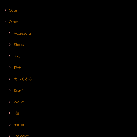
Outer
Other
Accessory
Shoes
Bag
帽子
ぬいぐるみ
Scarf
Wallet
時計
mirror
Leg cover