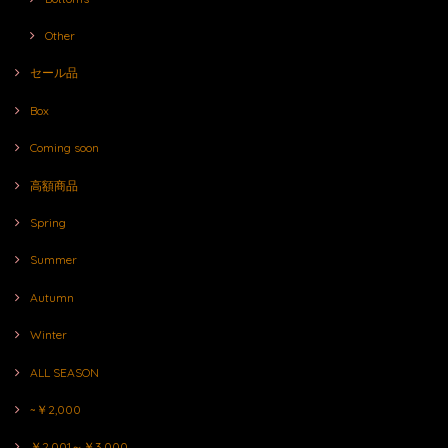
Other
セール品
Box
Coming soon
高額商品
Spring
Summer
Autumn
Winter
ALL SEASON
~￥2,000
￥2,001～￥3,000