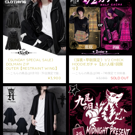
《SUNDAY SPECIAL SALE》
《深夜×早朝限定》1/2 CHECK
DOLMAN ZIP
HOODIEガチャ【お1人様1回限
OUTER【RESTRAINT WING】
り】
---こちらの商品は8月9日･39点限定で販売される商品です。--- 期間終了後、定価(￥9800)となります。 販売価格は税込みとなります。 個性的なデザインとシルエットがクールなビジュアル映えジップアウター。 両サイドにはポケット付き☆ 9cmのハイネック付き◎ 拘束【束縛】をテーマとしたデザインになっております。 体型によっては若干腕周りの可動域が制限される場合がございます。 肩周りが細身の方や女性に特にお勧めな商品になります。 必ずサイズや上記ご了承の上ご注文ご検討ください。 後ろにはブラックのデビルウィングデザイン入り⭐︎ ラグランスリーブや、ゆるっとしたシルエットも拘りのポイント◎ 是非ご注文ご検討ください。 大切な方への贈り物にも是非*.+ﾟ ギフトラッピング袋はこちらからお買い求めいただけます。 https://shop.nier.tokyo/items/94885525 【サイズ】F 身丈 約67cm 身幅 約82cm 裄丈 約89cm ハイネック部分 約9cm 【素材】綿65% ポリエステル35% 女性モデル152cm 男性モデル175cm ※ お使いのモニター設定、照明等により実際の商品と色味が異なる場合がございます。色味、イメージ違いでの返品交換は承ることが出来かねますので予めご了承の上ご注文をご検討下さい。 ※ショップ情報から特定商法取引に基づく表記に記載されております項目をチェックした上ご購入ご検討ください。 ※検品機関を通しておりますが商品開封時に万が一商品に欠陥がありましたらお問い合わせにて返品交換受け付けておりますのでお問い合わせくださいませ。 ・商品は手作業で採寸しておりますので、商品の個体差、製法、素材等により、表記サイズより誤差が数センチ程度出る場合がございます。 ・梱包は簡易包装となりますのでご了承下さい。 ・配送日時に指定がある場合は必ずお問い合わせにてご希望の日時・時間（入金日から3日以降）を明記してください。 ・照明や使用カメラ、撮影場所によって色味に違いがある場合がございます。 ・在庫が他のサイトでも続々と無くなっていくと思いますので、お早めのお買い求めをおすすめ致します。 ・値段交渉はお受け出来ませんのでご了承下さい。 ・発送はご入金日から5日以内となっております。 ・未払いキャンセルなどが続く場合はご注文制限がかかる場合がございます。
‐‐‐こちらの商品は0時～7時限定で大特価で販売される商品となります。‐‐‐ 掲載写真2商品中から1点(ランダム)が入ったお得なガチャになります。 ・PATCHWORK CLASSIC CHECK HOODIE https://shop.nier.tokyo/items/145839503 ・PATCHWORK PINK CHECK HOODIE https://shop.nier.tokyo/items/145840794 こちらの商品から1点確実に入る商品になります。 NieR初購入の方にもお勧めな商品になります。 予め内容が分かる安心感のあるガチャになります。 沢山のご要望にお応えし製作した薄利な商品になります。 お1人様1回のご注文制限にご協力頂けますよう宜しくお願い致します。 内容物は完全ランダムとなります。 ※こちらの商品の金額はノベルティの対象外となります。 ランダム要素をお楽しみ頂ける方のみご注文ご検討ください。 必ずご了承の上ご注文ご検討ください。 日頃の感謝の気持ちを込めてゲリラ的に在庫を足させて頂きます。 非常にお得な商品で、直ぐに完売してしまう商品です。 在庫の足す時間などお問い合わせ頂きましてもお応えする事は出来兼ねます。 また競争率の非常に高い商品となり通知より早く売り切れてしまう場合がございます。 1度限りのご購入でのサービスを前提としたお得なガチャになりますのでご協力頂けますよう宜しくお願い致します。 ２回目のご注文がございましてもこちらでキャンセル処理させて頂く場合がございます。 また、コンビニ決済などこちらでキャンセル処理が出来ないご注文にご入金がございましても価格相当のみの発送とさせて頂きます。 必ずお1人様1点のご注文制限にご協力頂けますよう何卒宜しくお願い致します。 配送はゆうパックのみとなります。 備考などでのご希望ご要望にはお応えできませんので予めご了承の上ご購入ご検討ください。 ※ショップ情報から特定商法取引に基づく表記に記載されております項目をチェックした上ご購入ご検討ください。 ※検品機関を通しておりますが商品開封時に万が一商品に欠陥がありましたらお問い合わせにて返品交換受け付けておりますのでお問い合わせくださいませ。 ・梱包は簡易包装となりますのでご了承下さい。 ※配送日時に指定がある場合は必ずお問い合わせにてご希望の日時・時間（入金日から3日以降）を明記してください。 他にもショップ内、多数商品出品中です。モノトーン、個性派、ノージェンダー、V系、エモ系、パンクファッション好きの方は是非覗いて見てください。
¥3,900
¥3,180
SOLD OUT