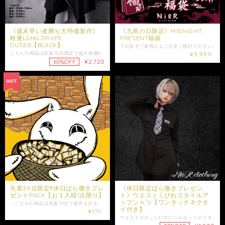
《週末早い者勝ち大特価新作》
《九尾の日限定》MIDNIGHT
軽量LONG DRAPE
PRESENT福袋
OUTER【BLACK】
下記必ずご参照の上ご注文ご検討ください。 九尾の日（9日）深夜限定で販売されるシークレット福袋になります。 内容量はなんと10000円相当となります。 こちらの商品は日頃の感謝を込めて39点のみの販売となります。 内容は完全にランダムでご指定やご希望をお受けすることは出来兼ねます(サイズ含め) 内容物は予め決まった内容となる為過去ご注文多数頂いている場合被る場合もございます。 また、中身は1点だけの場合や複数入る場合もございます。 こちらのBOXにつきましては、如何なる理由があろうと中身の返品交換などはお受け出来兼ねます。気になる方はご注文ご遠慮ください。 ※イラストの商品や九尾デザインの服が必ず入るわけではございません。 二回目のご注文はこちらでキャンセル処理させて頂きます。 キャンセル処理ができないお支払方法（コンビニ、銀行振込）でご入金があった場合は例外なく販売価格相当のみの内容量とさせて頂きます。 必ず上記ご了承の上ご注文ご検討ください。 ※こちらの商品はゲリラ的に在庫が足される商品で在庫の足す時間などお問い合わせ頂きましてもお応えする事は出来兼ねます。 ※過去にご注文頂きました商品が入る可能性が御座います。予めご了承ください。 ※こちらのパックは名義を変えての同一宛先に向けての発送は如何なる理由がございましても例外なくお受け出来かねます。 各家庭1点までのご注文制限と考えて頂ければ幸いです。 また、宛先や名義を変更して二度目のご注文なども発覚した場合はこちらでキャンセル処理させて頂きます。 宛先、ご名義、電話番号、メールアドレスどれか１つでも同じものであればキャンセル処理となります。 沢山の方にご提供出来るよう1回限りのご注文制限にご協力頂きますよう何卒宜しくお願い致します。 複数のご注文及びご入金をコンビニ決済や銀行振込でされた場合、こちらでキャンセル処理が出来ない為販売価格相当の商品のみの同梱での発送とさせて頂きます。 ※こちらの商品の金額はノベルティの対象外となります。 レディース商品は男性名義の方には入る事はございませんが女性の方でもレディース商品が同梱されるのが嫌な場合はユニセックス希望と備考欄もしくはお問い合わせにてご記載頂ければ同梱される事はございませんのでご希望の場合は記載頂けますようよろしくお願い致します。 上記必ず全てご了承の上ご注文ご検討ください。 ※ショップ情報から特定商法取引に基づく表記に記載されております項目をチェックした上ご購入ご検討ください。 ・梱包は簡易包装となりますのでご了承下さい。 ※配達日時に指定が御座います場合はお問い合わせにてご希望の日時・時間（入金日から3日以降）を明記してください。 他にもショップ内、多数商品出品中です。モノトーン、個性派、ノージェンダー、V系、エモ系、パンクファッション好きの方は是非覗いて見てください。
こちらの商品は先着50点限定で超大特価60%OFFとなるイベント商品になります。 販売価格は税込み価格となります。 軽量でさらりと羽織れる、 シンプルなブラックカラーのロング丈アウター。 落ち感のある生地が生み出す美しいドレープと、 前後で異なる裾のシルエットがモードな雰囲気を演出します。 身幅をたっぷりと取ったオーバーサイズ仕様で、 Tシャツやシャツ、 タンクトップなど様々なアイテムとのレイヤードを楽しめます。 軽量な生地を使用しているため長時間羽織っていても負担になりにくく、 季節の変わり目や冷房対策にもおすすめです。 肘までかかるワイドスリーブが程よい抜け感をプラスし、 ユニセックスで着回しやすい一着。 背面裾にはさりげなくNIER CLOTHINGロゴタグを配置。 シンプルなデザインのアクセントになっています。 フロントはボタンやファスナーの無いオープン仕様で、 気軽に羽織れるのも魅力です。 是非ご注文ご検討下さい。 大切な方への贈り物にも是非*.+ﾟ ギフトラッピング袋はこちらからお買い求めいただけます↓ https://shop.nier.tokyo/categories/5902861 ※洗濯時生地の色落ちなどがある場合がございます。同色のものとの洗濯や必ず洗濯ラベルをご参照の上ご洗濯ください。 ※こちらはサンプルを使用した撮影のため、実際の商品とはサイズ感や仕様に若干の個体差が生じる場合がございます。 【サイズ】 身丈約85〜102cm 身幅約70cm 肩幅約62cm 袖丈約27cm 【素材】 ポリエステル95% ポリウレタン5% 女性モデル152cm 男性モデル175cm ・発送はご入金日から5日以内となっております。 ※ご注文内容によって配送方法を変更させていただく場合が御座います。 ※日時指定がある場合はゆうパックを選択しお問い合わせにてご希望の日時・時間（入金日から3日以降）を明記してください。 ※ショップ情報から特定商法取引に基づく表記に記載されております項目をチェックした上ご購入ご検討ください。 ※商品に欠陥がありましたらお問い合わせにて返品交換受け付けておりますのでお問い合わせくださいませ。 ・表記サイズより誤差が数センチ程度出る場合がございます。 ・照明や使用カメラ、撮影場所によって色味に違いがある場合がございます。
¥3,999
¥2,720
60%OFF
先着39点限定‼️休日ばら撒きプレ
《休日限定ばら撒きプレゼン
ゼントPACK【お１人様1点限り】
ト》ウエストくびれスタイルア
ップシャツ【ワンタッチネクタ
--こちらの商品は先着39点で販売されるイベント商品になります-- 極まれに販売されるイベント商品になります。 完売後非公開となる商品です。 ※販売価格は税込み価格となります。 内容量は下記になります。 【ランダム商品詰め合わせ5000円〜10000円相当】 ※過去のご注文履歴をの確認などは出来かねます為、過去にご注文頂きました商品や既にお持ちの商品が入る可能性も御座います。 ※賞の抽選結果の低評価につきましては、購入制限の対象となりますので十分ご理解とご了承の上ご注文下さい。 また競争率の非常に高い商品となり通知より早く売り切れてしまう場合がございます。 必ずご了承の上ご注文ご検討ください。 ※在庫は時間帯ランダムに足させて頂きます。 こちらの商品代金分はノベルティの対象外となります。 ※こちらの商品にはジャンク品も同梱されます。 ※お1人様1回のご注文制限にご協力頂けますよう宜しくお願い致します。 1度限りのご購入でのサービスを前提としたお得なガチャになりますのでご協力頂けますよう宜しくお願い致します。 2回目のご注文がございましてもこちらでキャンセル処理させて頂く場合がございます。 また、コンビニ決済などこちらでキャンセル処理が出来ないご注文にご入金がございましても販売価格相当のみの内容量で発送とさせて頂きます。 内容は完全にランダムでご指定やご希望をお受けすることは出来兼ねます(サイズ含め) 如何なる理由があろうとこちらのパックの中身の返品交換などはお受け出来兼ねます。 気になる方はご注文ご遠慮ください。 必ず上記ご了承の上ご注文ご検討ください。 転売目的でのご注文などはご遠慮ください。 発覚した場合は当店でのご購入は制限させて頂きます。 上記必ず全てご了承の上ご注文ご検討ください。 ※ショップ情報から特定商法取引に基づく表記に記載されております項目をチェックした上ご購入ご検討ください。 ・梱包は簡易包装となりますのでご了承下さい。 ・日時指定等ある場合は必ず発送方法ゆうパックをご選択の上お問い合わせにてご希望の日時時間指定をご明記の上お問い合わせください。 他にもショップ内、多数商品出品中です。モノトーン、個性派、ノージェンダー、V系、エモ系、パンクファッション好きの方は是非覗いて見てください。
イ付き】
¥1,111
ウエストが少しくびれたシルエットがスタイルアップを叶えてくれる、シャツが新登場☆ 販売価格は税込み価格となります。 スッキリとスタイル良く着られるやや細身のシルエットのシャツと、チェック柄のネクタイがセットになったお得なアイテムです。 胸のポケットには当店オリジナルの刺繍入り☆ チェック柄が可愛いネクタイは、結ぶ手間要らずのワンタッチ仕様になっており、どなたでも簡単に付け外しが出来ます。 アジャスターも付いているので、自分にぴったりな長さに調節出来るのも嬉しいポイント◎ 伸縮性のある生地で着心地◎ 薄手なのでインナーとしてもスッキリと着られ、ヘビロテ出来る事間違いなしの当店一押しアイテムです。 こちらはレディース商品になります。 バストサイズや体型によってはご着用頂けない場合がございますので必ずサイズ詳細をご確認の上是非ご注文ご検討下さい。 【サイズ】F 身丈：74cm 身幅：46cm 肩幅：43.5cm 袖丈：59.5cm ネクタイ：28.5cm ネクタイのゴム部分 長さ28cm〜44cm 【素材】ポリエステル100% 女性モデル152cm ※胸の刺繍の位置は1つ1つ若干異なります。やや斜めに付いている場合もございますがこちらは不備の対象外とさせていただきます。予めご了承ください。 ※ショップ情報から特定商法取引に基づく表記に記載されております項目をチェックした上ご購入ご検討ください。 ※検品機関を通しておりますが商品開封時に万が一商品に欠陥がありましたらお問い合わせにて返品交換受け付けておりますのでお問い合わせくださいませ。 ・商品は手作業で採寸しておりますので、商品の個体差、製法、素材等により、表記サイズより誤差が数センチ程度出る場合がございます。 ・梱包は簡易包装となりますのでご了承下さい。 ・レターパックでは日時・時間指定はできません。 ※指定がある場合はゆうパックを選択しお問い合わせにてご希望の日時・時間（入金日から3日以降）を明記してください。 ・照明や使用カメラ、撮影場所によって色味に違いがある場合がございます。 ・在庫が他のサイトでも続々と無くなっていくと思いますので、お早めのお買い求めをおすすめ致します。 ・値段交渉はお受け出来ませんのでご了承下さい。 ・発送はご入金日から5日以内となっております。 ・未払いキャンセルなどが続く場合はご注文制限がかかる場合がございます。