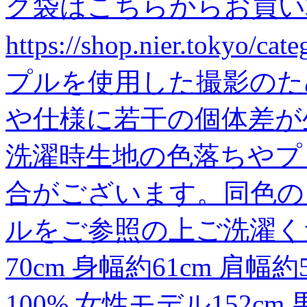
グ袋はこちらからお買い
https://shop.nier.toky
プルを使用した撮影のた
や仕様に若干の個体差が
洗濯時生地の色落ちやプ
合がございます。同色の
ルをご参照の上ご洗濯く
70cm 身幅約61cm 肩幅約
100% 女性モデル152cm