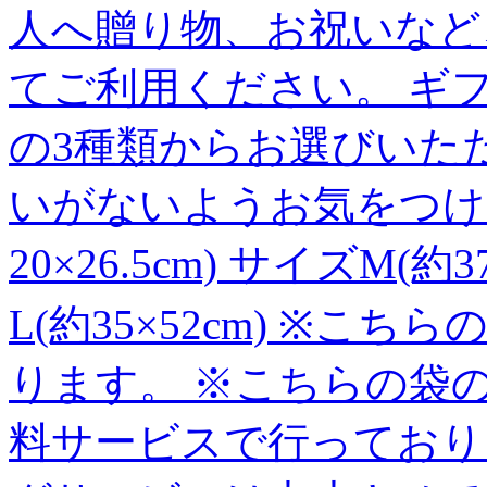
人へ贈り物、お祝いなど
てご利用ください。 ギフ
の3種類からお選びいた
いがないようお気をつけく
20×26.5cm) サイズM(約3
L(約35×52cm) ※
ります。 ※こちらの袋
料サービスで行っており