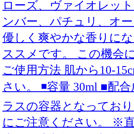
ローズ、ヴァイオレット
ンバー、パチュリ、オー
優しく爽やかな香りにな
ススメです。 この機会に
ご使用方法 肌から10-1
さい。 ◾️容量 30ml 
ラスの容器となっており
にご注意ください。 ※