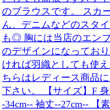
のブラウスです。 スカ
ん、デニムなどのスタイ
も◎ 胸には当店のエン
のデザインになっており
ければ羽織としても使え
ちらはレディース商品に
下さい。 【サイズ】F 身丈--5
-34cm-- 袖丈--27cm-