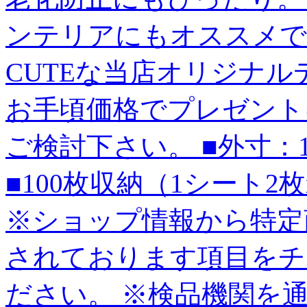
ンテリアにもオススメで
CUTEな当店オリジナ
お手頃価格でプレゼント
ご検討下さい。 ■外寸：165
■100枚収納（1シート2
※ショップ情報から特定
されております項目をチ
ださい。 ※検品機関を