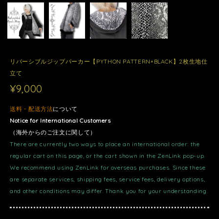
リバーシブルジップパーカー【PYTHON PATTERN×BLACK】2枚生地仕
立て
¥9,000
送料・配送方法
について
Notice for International Customers
（海外からのご注文に関して）
There are currently two ways to place an international order: the
regular cart on this page, or the cart shown in the ZenLink pop-up.
We recommend using ZenLink for overseas purchases. Since these
are separate services, shipping fees, service fees, delivery options,
and other conditions may differ. Thank you for your understanding.