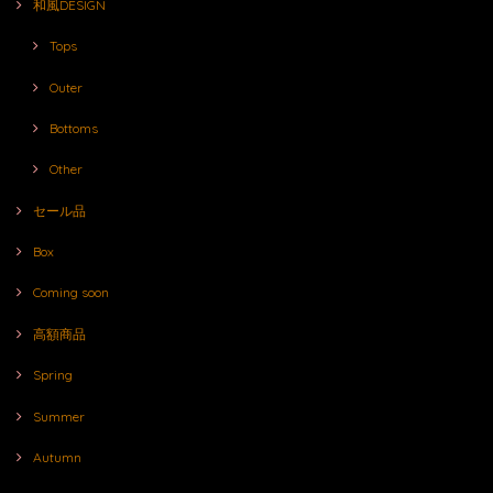
和風DESIGN
Tops
Outer
Bottoms
Other
セール品
Box
Coming soon
高額商品
Spring
Summer
Autumn