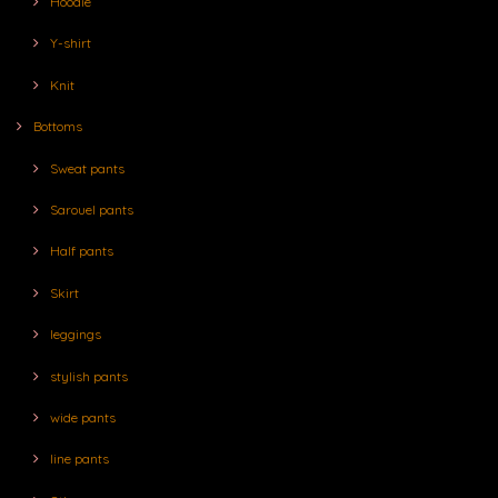
Hoodie
Y-shirt
Knit
Bottoms
Sweat pants
Sarouel pants
Half pants
Skirt
leggings
stylish pants
wide pants
line pants