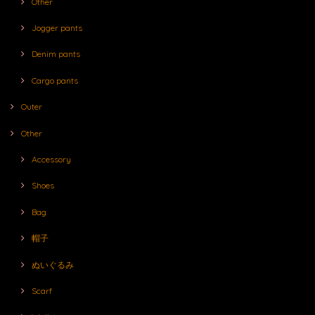
Other
Jogger pants
Denim pants
Cargo pants
Outer
Other
Accessory
Shoes
Bag
帽子
ぬいぐるみ
Scarf