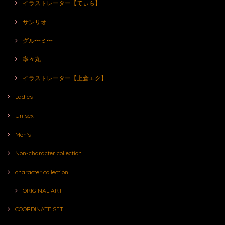
イラストレーター【てぃら】
サンリオ
グル〜ミ〜
寧々丸
イラストレーター【上倉エク】
Ladies
Unisex
Men's
Non-character collection
character collection
ORIGINAL ART
COORDINATE SET