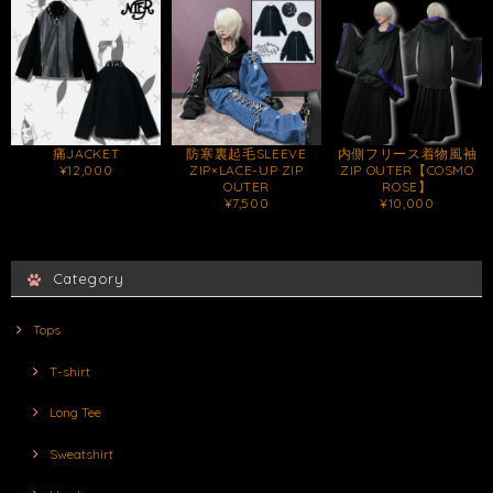
痛JACKET
防寒裏起毛SLEEVE
内側フリース着物風袖
¥12,000
ZIP×LACE-UP ZIP
ZIP OUTER【COSMO
OUTER
ROSE】
¥7,500
¥10,000
Category
Tops
T-shirt
Long Tee
Sweatshirt