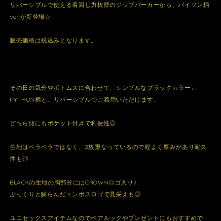
リバーシブルで使える着回し力抜群のジップパーカーから、パイソン柄
ver.が新登場☆
販売価格は税込みとなります。
その日の気分やボトムスに合わせて、シンプルなブラックカラー↔︎
PYTHON柄と、リバーシブルでご着用いただけます。
どちら側にもポケット付きで利便性◎
生地はペラペラではなく、2枚重なっているので程よく厚みがあり耐久
性も◎
BLACKの生地の胸部分にはCROWNロゴ入り♪
ぷっくりと膨らんだエンボスロゴで見栄えも◎
ユニセックスアイテムなのでペアルックやプレゼントにもおすすめで