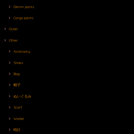
Denim pants
Cargo pants
Outer
Other
Accessory
Shoes
Bag
帽子
ぬいぐるみ
Scarf
Wallet
時計