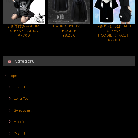
うさ耳付きVOLUME
DARK OBSERVER
うさ耳×しっぽ HALF
SLEEVE PARKA
HOODIE
SLEEVE
¥7,700
¥8,200
HOODIE【FACE】
¥7,700
Category
Tops
T-shirt
Long Tee
Sweatshirt
Hoodie
Y-shirt