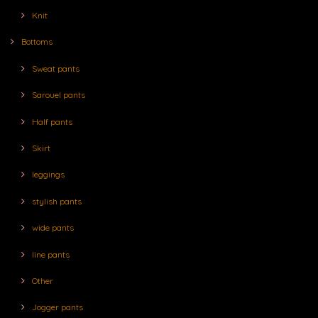
Knit
Bottoms
Sweat pants
Sarouel pants
Half pants
Skirt
leggings
stylish pants
wide pants
line pants
Other
Jogger pants