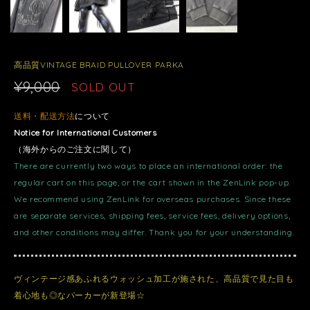
高品質VINTAGE BRAID PULLOVER PARKA
¥9,000
SOLD OUT
送料・配送方法
について
Notice for International Customers
（海外からのご注文に関して）
There are currently two ways to place an international order: the
regular cart on this page, or the cart shown in the ZenLink pop-up.
We recommend using ZenLink for overseas purchases. Since these
are separate services, shipping fees, service fees, delivery options,
and other conditions may differ. Thank you for your understanding.
ヴィンテージ感あふれるウォッシュ加工が施された、高品質で見た目も
着心地も◎なパーカーが新登場☆