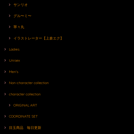
サンリオ
グル〜ミ〜
寧々丸
イラストレーター【上倉エク】
Ladies
Unisex
Men's
Non-character collection
character collection
ORIGINAL ART
COORDINATE SET
目玉商品 毎日更新