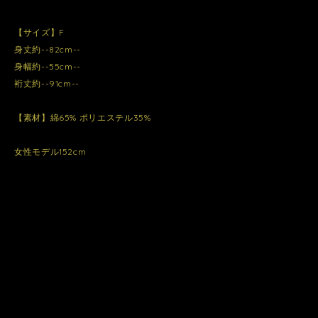
【サイズ】F
身丈約--82cm--
身幅約--55cm--
裄丈約--91cm--
【素材】綿65% ポリエステル35%
女性モデル152cm