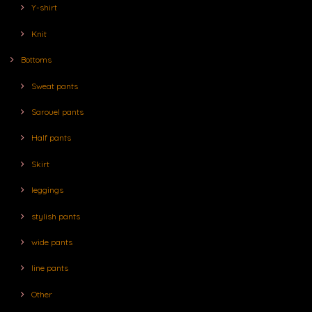
Y-shirt
Knit
Bottoms
Sweat pants
Sarouel pants
Half pants
Skirt
leggings
stylish pants
wide pants
line pants
Other