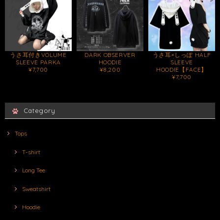
うさ耳付きVOLUME
DARK OBSERVER
うさ耳×しっぽ HALF
SLEEVE PARKA
HOODIE
SLEEVE
¥7,700
¥8,200
HOODIE【FACE】
¥7,700
Category
Tops
T-shirt
Long Tee
Sweatshirt
Hoodie