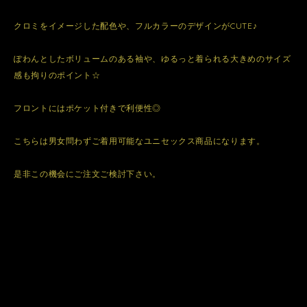
クロミをイメージした配色や、フルカラーのデザインがCUTE♪
ぽわんとしたボリュームのある袖や、ゆるっと着られる大きめのサイズ
感も拘りのポイント☆
フロントにはポケット付きで利便性◎
こちらは男女問わずご着用可能なユニセックス商品になります。
是非この機会にご注文ご検討下さい。