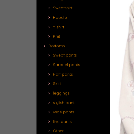
Sweatshirt
Hoodie
Y-shirt
Knit
Bottoms
Sweat pants
Sarouel pants
Half pants
Skirt
leggings
stylish pants
wide pants
line pants
Other