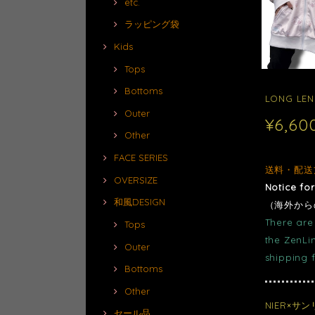
etc.
ラッピング袋
Kids
Tops
Bottoms
LONG LE
Outer
¥6,60
Other
FACE SERIES
送料・配送
OVERSIZE
Notice fo
和風DESIGN
（海外から
There are 
Tops
the ZenLi
Outer
shipping 
Bottoms
Other
NIER×
セール品