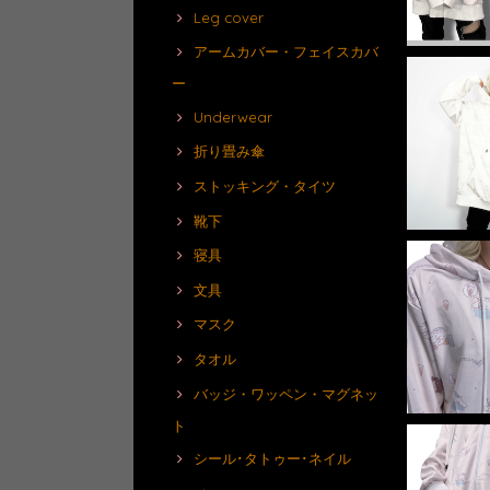
Leg cover
アームカバー・フェイスカバ
ー
Underwear
折り畳み傘
ストッキング・タイツ
靴下
寝具
文具
マスク
タオル
バッジ・ワッペン・マグネッ
ト
シール･タトゥー･ネイル