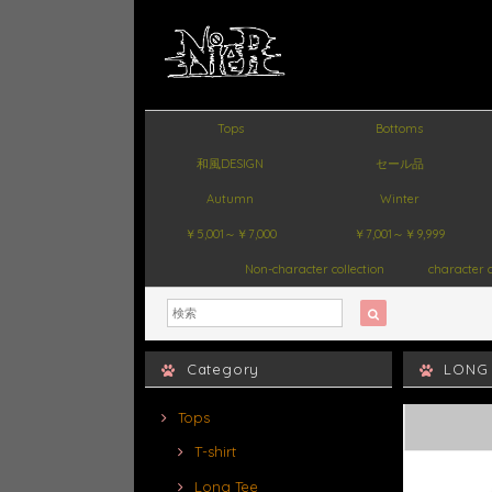
Tops
Bottoms
和風DESIGN
セール品
Autumn
Winter
￥5,001～￥7,000
￥7,001～￥9,999
Non-character collection
character c
Category
LONG
Tops
T-shirt
Long Tee