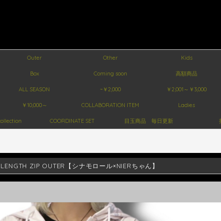
Outer
Other
Kids
Box
Coming soon
高額商品
ALL SEASON
~￥2,000
￥2,001～￥3,000
￥10,000～
COLLABORATION ITEM
Ladies
ollection
COORDINATE SET
目玉商品 毎日更新
 LENGTH ZIP OUTER【シナモロール×NIERちゃん】