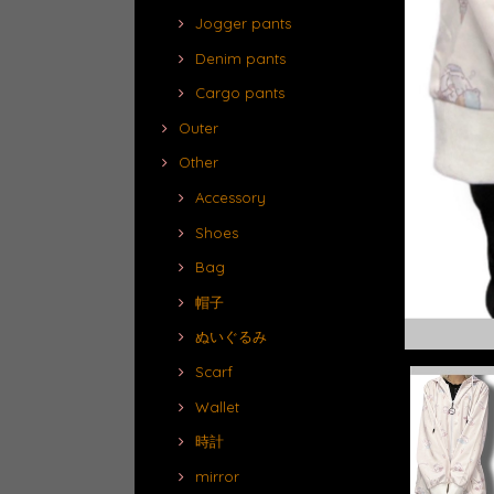
Jogger pants
Denim pants
Cargo pants
Outer
Other
Accessory
Shoes
Bag
帽子
ぬいぐるみ
Scarf
Wallet
時計
mirror