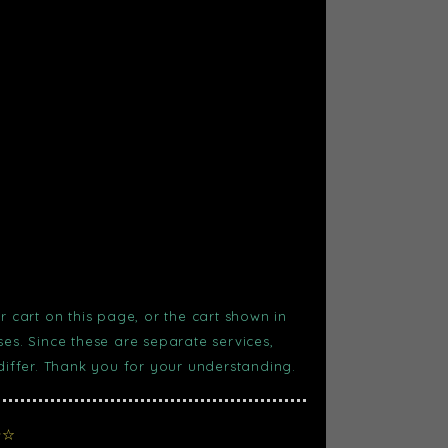
r cart on this page, or the cart shown in
s. Since these are separate services,
 differ. Thank you for your understanding.
場☆