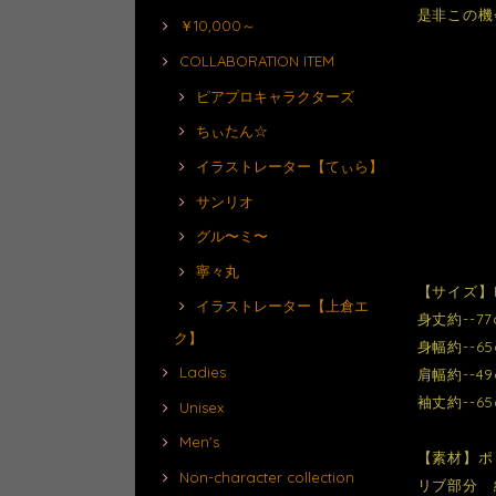
是非この機
￥10,000～
COLLABORATION ITEM
ピアプロキャラクターズ
ちぃたん☆
イラストレーター【てぃら】
サンリオ
グル〜ミ〜
寧々丸
【サイズ】
イラストレーター【上倉エ
身丈約--77
ク】
身幅約--65
Ladies
肩幅約--49
袖丈約--65
Unisex
Men's
【素材】ポ
Non-character collection
リブ部分 綿