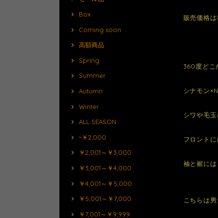
Box
販売価格は
Coming soon
高額商品
Spring
360度ど
Summer
シナモン×
Autumn
Winter
シワや毛玉
ALL SEASON
~￥2,000
フロントに
￥2,001～￥3,000
袖と裾には
￥3,001～￥4,000
￥4,001～￥5,000
￥5,001～￥7,000
こちらは男
￥7,001～￥9,999