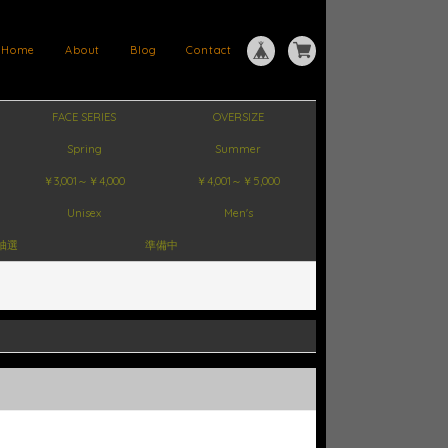
Home
About
Blog
Contact
FACE SERIES
OVERSIZE
Spring
Summer
￥3,001～￥4,000
￥4,001～￥5,000
Unisex
Men's
抽選
準備中