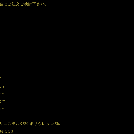
会にご注文ご検討下さい。
F
cm--
cm--
cm--
cm--
リエステル95% ポリウレタン5%
100%