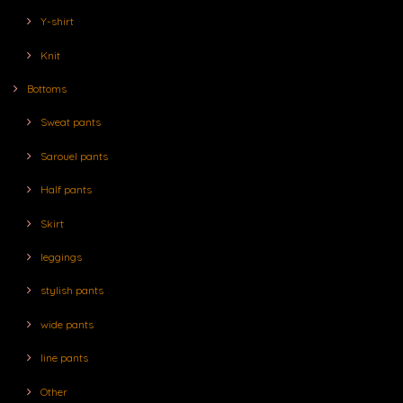
Y-shirt
Knit
Bottoms
Sweat pants
Sarouel pants
Half pants
Skirt
leggings
stylish pants
wide pants
line pants
Other