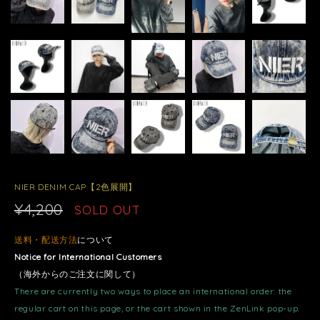
NIER DENIM CAP【2色展開】
¥4,200
SOLD OUT
送料・配送方法
について
Notice for International Customers
（海外からのご注文に関して）
There are currently two ways to place an international order: the
regular cart on this page, or the cart shown in the ZenLink pop-up.