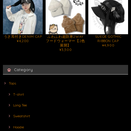
うさ耳付きDENIM CAP
ふわふわ超防寒2WAY
SUEDE GOTHIC
¥4,200
フードウォーマー【2色
RIBBON CAP
展開】
¥4,900
¥3,500
Category
Tops
T-shirt
Long Tee
Sweatshirt
Hoodie