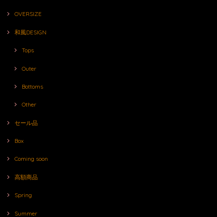
OVERSIZE
和風DESIGN
Tops
Outer
Bottoms
Other
セール品
Box
Coming soon
高額商品
Spring
Summer