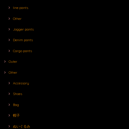
line pants
Other
Jogger pants
Denim pants
Cargo pants
Outer
Other
Accessory
Shoes
Bag
帽子
ぬいぐるみ