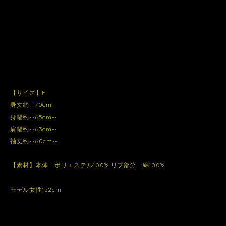
【サイズ】F
身丈約--70cm--
身幅約--65cm--
肩幅約--63cm--
袖丈約--60cm--
【素材】本体 ポリエステル100% リブ部分 綿100%
モデル女性152cm