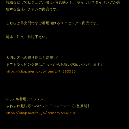
羽織るだけでビジュアル映え×写真映えし、冬らしいスタイリングが完
成する当店イチオシの商品です。
こちらは男女問わずご着用頂けるユニセックス商品です。
是非ご注文ご検討下さい。
大切な方への贈り物にも是非*.+ﾟ
ギフトラッピング袋はこちらからお買い求めいただけます↓
https://shop.nier.tokyo/items/94885525
⭐️モデル着用アイテム⭐️
ふわふわ超防寒2WAYフードウォーマー【2色展開】
https://shop.nier.tokyo/items/96846718