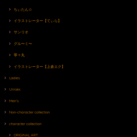
ちぃたん☆
イラストレーター【てぃら】
サンリオ
グル〜ミ〜
寧々丸
イラストレーター【上倉エク】
Ladies
Unisex
Men's
Non-character collection
character collection
ORIGINAL ART