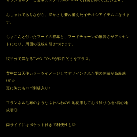
おしゃれでありながら、温かさも兼ね備えたイチオシアイテムになりま
す。
ちょこんと付いたフードの猫耳と、フードチェーンの無骨さがアクセン
トになり、周囲の視線を引きつけます。
縦半分で異なるTWO-TONEが個性的さをプラス。
背中には天使カラーをイメージしてデザインされた羽の刺繍が高級感
UP☆
更に胸にもロゴ刺繍入り♪
フランネル毛布のようなふわふわの生地使用しており触り心地×着心地
抜群◎
両サイドにはポケット付きで利便性も◎