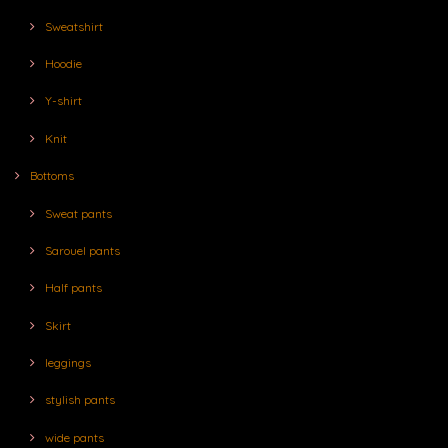
Sweatshirt
Hoodie
Y-shirt
Knit
Bottoms
Sweat pants
Sarouel pants
Half pants
Skirt
leggings
stylish pants
wide pants