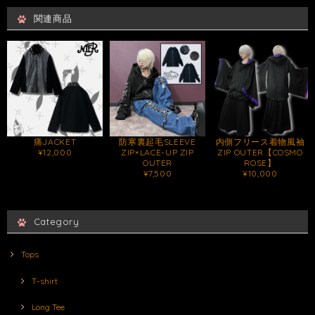
関連商品
痛JACKET
防寒裏起毛SLEEVE
内側フリース着物風袖
¥12,000
ZIP×LACE-UP ZIP
ZIP OUTER【COSMO
OUTER
ROSE】
¥7,500
¥10,000
Category
Tops
T-shirt
Long Tee