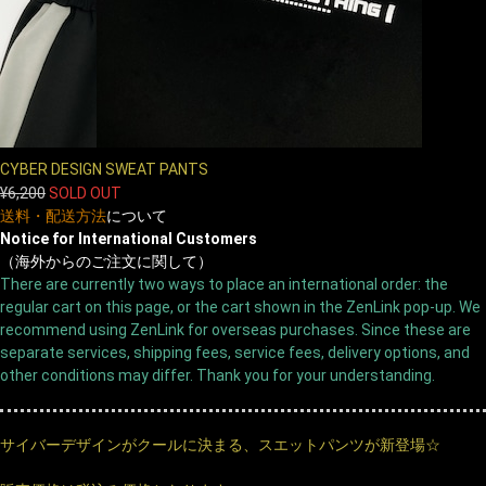
CYBER DESIGN SWEAT PANTS
¥6,200
SOLD OUT
送料・配送方法
について
Notice for International Customers
（海外からのご注文に関して）
There are currently two ways to place an international order: the
regular cart on this page, or the cart shown in the ZenLink pop-up. We
recommend using ZenLink for overseas purchases. Since these are
separate services, shipping fees, service fees, delivery options, and
other conditions may differ. Thank you for your understanding.
サイバーデザインがクールに決まる、スエットパンツが新登場☆