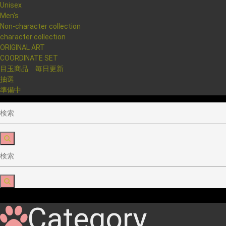
Unisex
Men's
Non-character collection
character collection
ORIGINAL ART
COORDINATE SET
目玉商品 毎日更新
抽選
準備中
Category