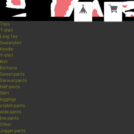
Tops
T-shirt
Long Tee
Sweatshirt
Hoodie
Y-shirt
Knit
Bottoms
Sweat pants
Sarouel pants
Half pants
Skirt
leggings
stylish pants
wide pants
line pants
Other
Jogger pants