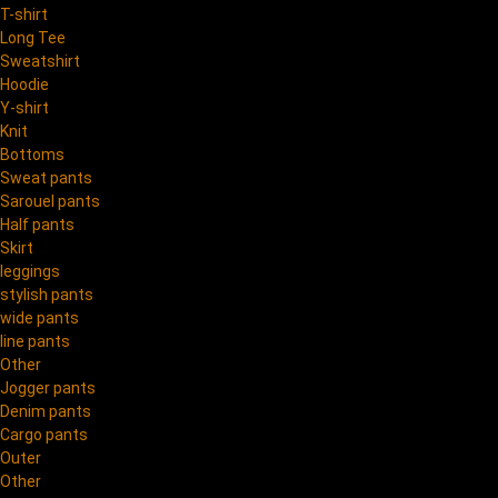
T-shirt
Long Tee
Sweatshirt
Hoodie
Y-shirt
Knit
Bottoms
Sweat pants
Sarouel pants
Half pants
Skirt
leggings
stylish pants
wide pants
line pants
Other
Jogger pants
Denim pants
Cargo pants
Outer
Other