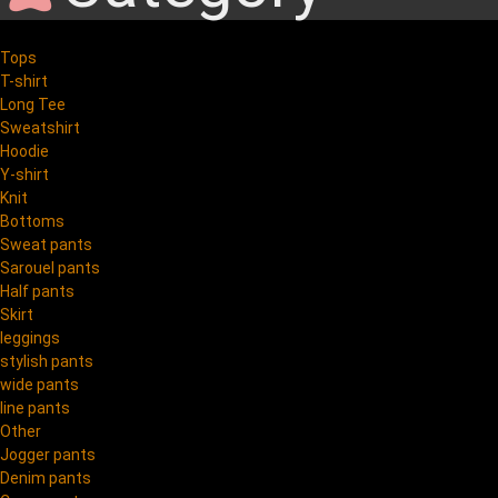
Tops
T-shirt
Long Tee
Sweatshirt
Hoodie
Y-shirt
Knit
Bottoms
Sweat pants
Sarouel pants
Half pants
Skirt
leggings
stylish pants
wide pants
line pants
Other
Jogger pants
Denim pants