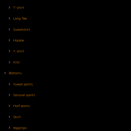
T-shirt
Long Tee
Sweatshirt
Hoodie
Y-shirt
Knit
Bottoms
Sweat pants
Sarouel pants
Half pants
Skirt
leggings