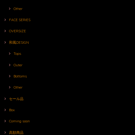
Other
FACE SERIES
OVERSIZE
和風DESIGN
Tops
Outer
Bottoms
Other
セール品
Box
Coming soon
高額商品