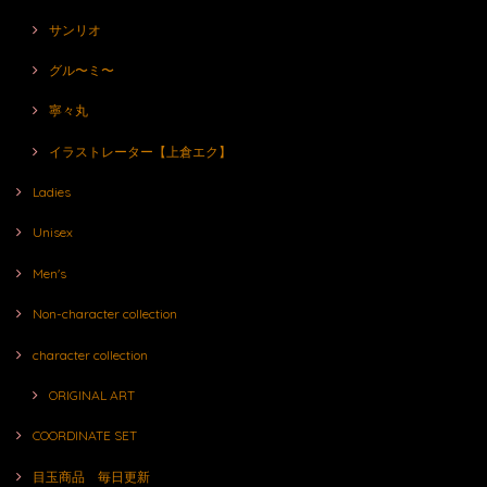
サンリオ
グル〜ミ〜
寧々丸
イラストレーター【上倉エク】
Ladies
Unisex
Men's
Non-character collection
character collection
ORIGINAL ART
COORDINATE SET
目玉商品 毎日更新