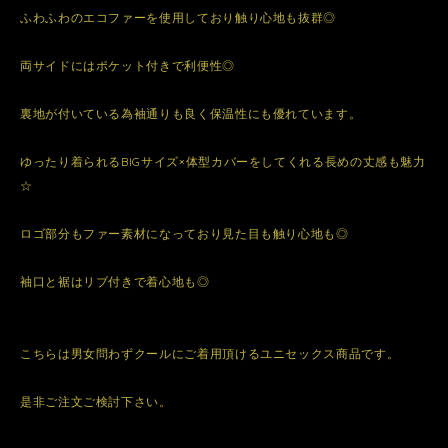
ふわふわのエコファーを使用しており触り心地も抜群◎
両サイドにはポケット付きで利便性◎
裏地が付いている為袖通りも良く保温性にも優れています。
ゆったり着られるBIGサイズ×体型カバーをしてくれる長めの丈感も魅力
☆
ロゴ部分もファー素材になっており見た目も触り心地も◎
袖口と裾はリブ付きで着心地も◎
こちらは男女問わずクールにご着用頂けるユニセックス商品です。
是非ご注文ご検討下さい。