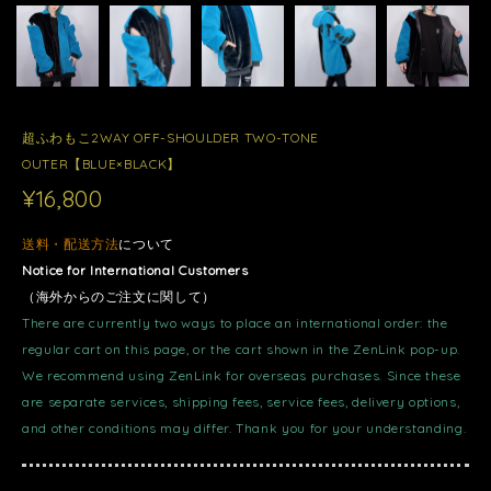
超ふわもこ2WAY OFF-SHOULDER TWO-TONE
OUTER【BLUE×BLACK】
¥16,800
送料・配送方法
について
Notice for International Customers
（海外からのご注文に関して）
There are currently two ways to place an international order: the
regular cart on this page, or the cart shown in the ZenLink pop-up.
We recommend using ZenLink for overseas purchases. Since these
are separate services, shipping fees, service fees, delivery options,
and other conditions may differ. Thank you for your understanding.