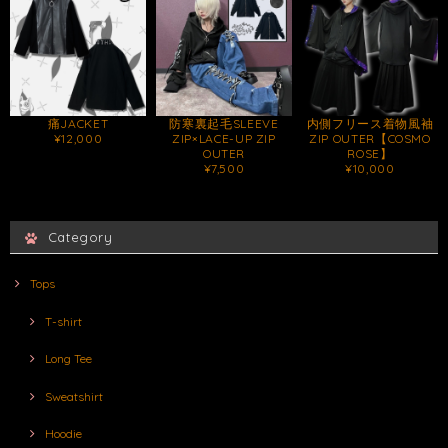
痛JACKET
防寒裏起毛SLEEVE
内側フリース着物風袖
¥12,000
ZIP×LACE-UP ZIP
ZIP OUTER【COSMO
OUTER
ROSE】
¥7,500
¥10,000
Category
Tops
T-shirt
Long Tee
Sweatshirt
Hoodie