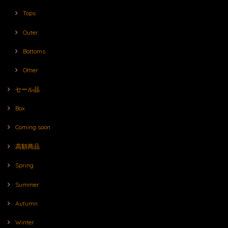
Tops
Outer
Bottoms
Other
セール品
Box
Coming soon
高額商品
Spring
Summer
Autumn
Winter