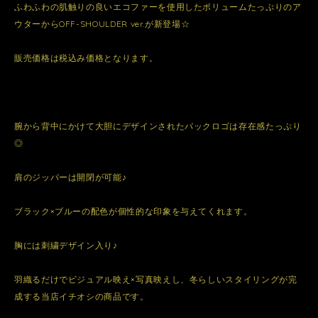
ふわふわの肌触りの良いエコファーを使用したボリュームたっぷりのア
ウターからOFF-SHOULDER ver.が新登場☆
販売価格は税込み価格となります。
腕から背中にかけて大胆にデザインされたバックロゴは存在感たっぷり
◎
肩のジッパーは開閉が可能♪
ブラック×ブルーの配色が個性的な印象を与えてくれます。
胸には刺繍デザイン入り♪
羽織るだけでビジュアル映え×写真映えし、冬らしいスタイリングが完
成する当店イチオシの商品です。