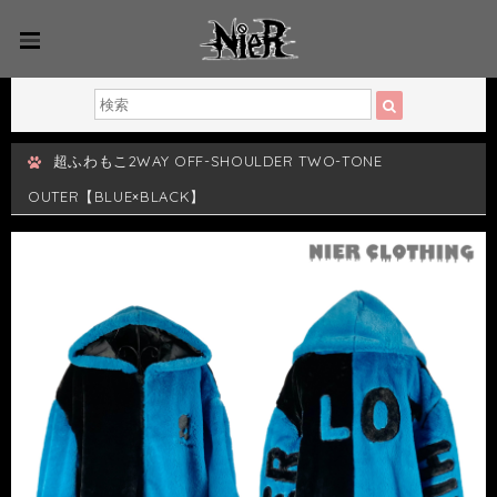
超ふわもこ2WAY OFF-SHOULDER TWO-TONE
OUTER【BLUE×BLACK】