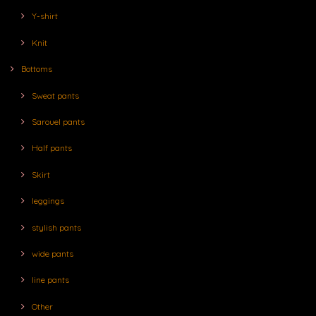
Y-shirt
Knit
Bottoms
Sweat pants
Sarouel pants
Half pants
Skirt
leggings
stylish pants
wide pants
line pants
Other