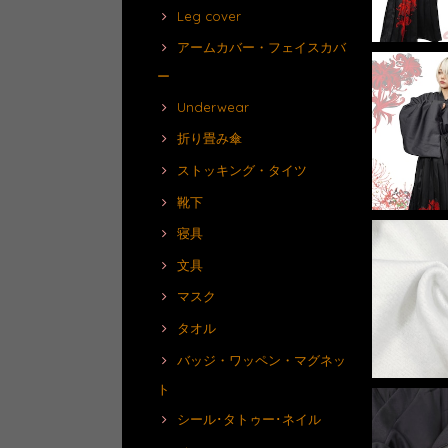
Leg cover
アームカバー・フェイスカバ
ー
Underwear
折り畳み傘
ストッキング・タイツ
靴下
寝具
文具
マスク
タオル
バッジ・ワッペン・マグネッ
ト
シール･タトゥー･ネイル