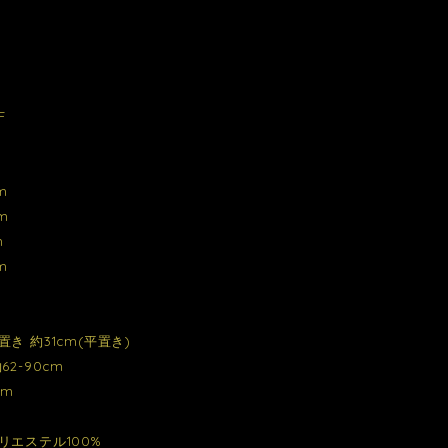
F
m
m
m
m
き 約31cm(平置き)
62-90cm
cm
リエステル100%