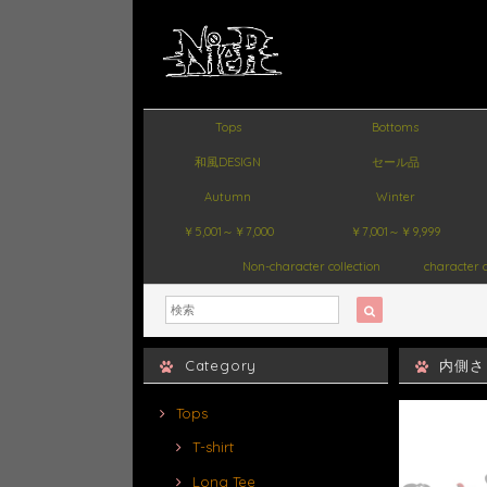
Tops
Bottoms
和風DESIGN
セール品
Autumn
Winter
￥5,001～￥7,000
￥7,001～￥9,999
Non-character collection
character c
Category
内側さ
Tops
T-shirt
Long Tee