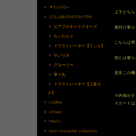
￥10,000～
上下どちら
COLLABORATION ITEM
ピアプロキャラクターズ
着付け要ら
ちぃたん☆
こちらは男
イラストレーター【てぃら】
サンリオ
他とは被ら
グル〜ミ〜
是非この機
寧々丸
イラストレーター【上倉エ
ク】
※内側がさ
Ladies
スカートは
Unisex
Men's
Non-character collection