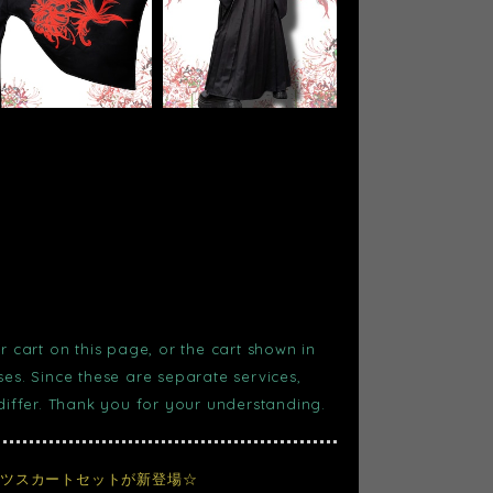
r cart on this page, or the cart shown in
s. Since these are separate services,
 differ. Thank you for your understanding.
ーツスカートセットが新登場☆