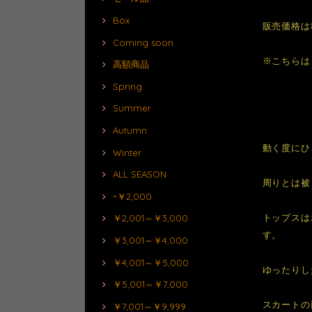
Box
販売価格は
Coming soon
※こちらは
高額商品
Spring
Summer
Autumn
動く度にひ
Winter
ALL SEASON
周りとは被
~￥2,000
トップスは
￥2,001～￥3,000
す。
￥3,001～￥4,000
￥4,001～￥5,000
ゆったりし
￥5,001～￥7,000
スカートの
￥7,001～￥9,999