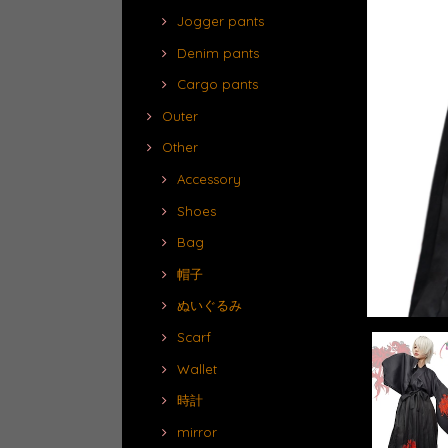
Jogger pants
Denim pants
Cargo pants
Outer
Other
Accessory
Shoes
Bag
帽子
ぬいぐるみ
Scarf
Wallet
時計
mirror