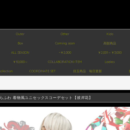
Outer
Other
Kids
Box
Coming soon
高額商品
ALL SEASON
~￥2,000
￥2,001～￥3,000
￥10,000～
COLLABORATION ITEM
Ladies
ollection
COORDINATE SET
目玉商品 毎日更新
らふわ 着物風ユニセックスコーデセット【彼岸花】