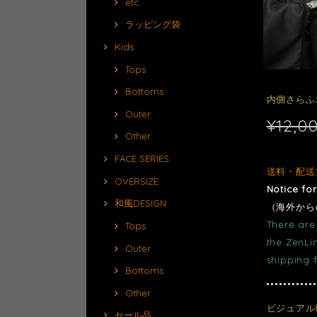
etc.
ラッピング袋
Kids
Tops
Bottoms
内側さらふ
Outer
¥12,0
Other
FACE SERIES
送料・配送
OVERSIZE
Notice fo
和風DESIGN
（海外から
There are 
Tops
the ZenLi
Outer
shipping 
Bottoms
Other
ビジュアル
セール品