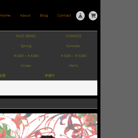
Home
About
Blog
Contact
FACE SERIES
OVERSIZE
Spring
Summer
￥3,001～￥4,000
￥4,001～￥5,000
Unisex
Men's
抽選
準備中