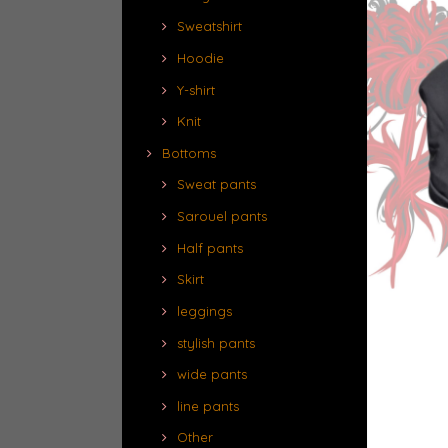
Sweatshirt
Hoodie
Y-shirt
Knit
Bottoms
Sweat pants
Sarouel pants
Half pants
Skirt
leggings
stylish pants
wide pants
line pants
Other