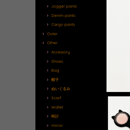
Jogger pants
Denim pants
Cargo pants
Outer
Other
Accessory
Shoes
Bag
帽子
ぬいぐるみ
Scarf
Wallet
時計
mirror