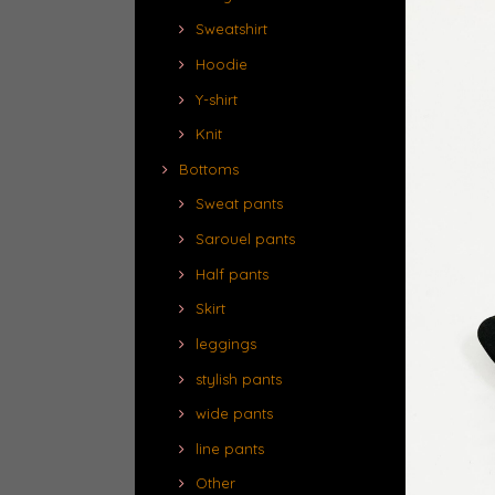
Sweatshirt
Hoodie
Y-shirt
Knit
Bottoms
Sweat pants
Sarouel pants
Half pants
Skirt
leggings
stylish pants
wide pants
line pants
Other