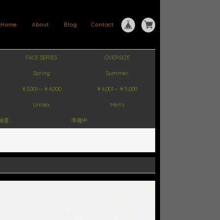
Home
About
Blog
Contact
FACE SERIES
OVERSIZE
Spring
Summer
￥3,001～￥4,000
￥4,001～￥5,000
Unisex
Men's
抽選
準備中