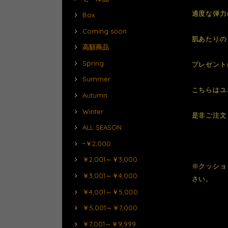
適度な弾力
Box
Coming soon
肌あたりの
高額商品
Spring
プレゼント
Summer
こちらはユ
Autumn
Winter
是非ご注文
ALL SEASON
~￥2,000
￥2,001～￥3,000
※クッショ
￥3,001～￥4,000
さい。
￥4,001～￥5,000
￥5,001～￥7,000
￥7,001～￥9,999