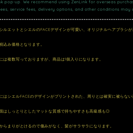
nk pop-up. We recommend using ZenLink for overseas purchase
fees, service fees, delivery options, and other conditions may
シルエットとシエルのFACEデザインが可愛い、オリジナルヘアブラシが
税込み価格となります。
には複数写っておりますが、商品は1個入りになります。
にはシエルFACEのデザインがプリントされた、周りとは確実に被らな
面はしっとりとしたマットな質感で持ちやすさも高級感も◎
からまりがとけるので傷みがなく、髪がサラサラになります。