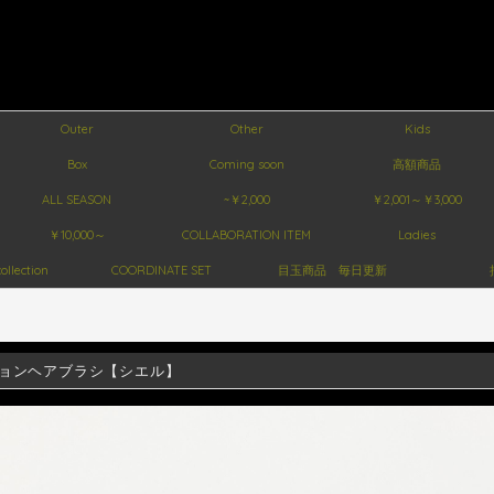
Outer
Other
Kids
Box
Coming soon
高額商品
ALL SEASON
~￥2,000
￥2,001～￥3,000
￥10,000～
COLLABORATION ITEM
Ladies
ollection
COORDINATE SET
目玉商品 毎日更新
ョンヘアブラシ【シエル】