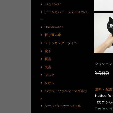
Leg cover
アームカバー・フェイスカバ
ー
Underwear
折り畳み傘
ストッキング・タイツ
靴下
寝具
クッション
文具
¥980
マスク
タオル
送料・配送
バッジ・ワッペン・マグネッ
Notice fo
ト
（海外から
シール･タトゥー･ネイル
There are 