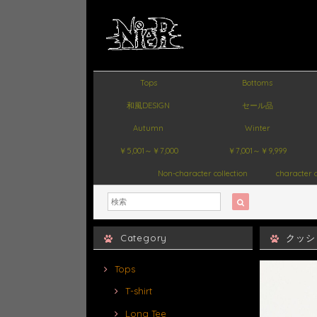
Tops
Bottoms
和風DESIGN
セール品
Autumn
Winter
￥5,001～￥7,000
￥7,001～￥9,999
Non-character collection
character c
Category
クッシ
Tops
T-shirt
Long Tee