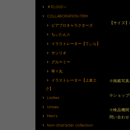
￥10,000～
COLLABORATION ITEM
【サイズ】縦
ピアプロキャラクターズ
ちぃたん☆
イラストレーター【てぃら】
サンリオ
グル〜ミ〜
寧々丸
イラストレーター【上倉エ
※掲載写真
ク】
※ショップ
Ladies
Unisex
※検品機関
Men's
問い合わせ
Non-character collection