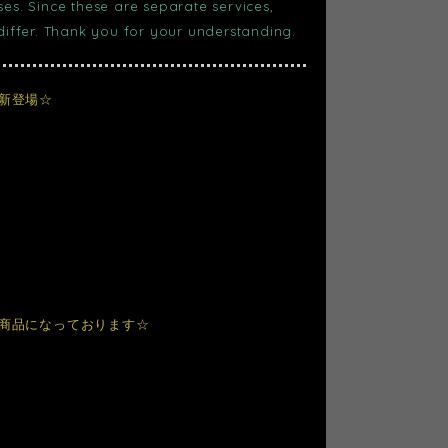
s. Since these are separate services,
 differ. Thank you for your understanding.
新登場☆
い商品になっております☆