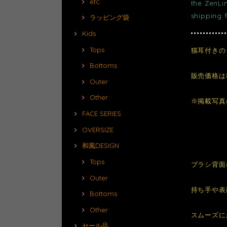
etc.
the ZenLi
shipping 
ラッピング袋
Kids
Tops
猫耳付きの
Bottoms
販売価格は
Outer
Other
※掲載写真
FACE SERIES
OVERSIZE
和風DESIGN
Tops
ブラシ背面
Outer
持ち手や表
Bottoms
Other
スムーズに
セール品