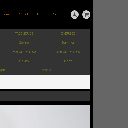
Home
About
Blog
Contact
FACE SERIES
OVERSIZE
Spring
Summer
￥3,001～￥4,000
￥4,001～￥5,000
Unisex
Men's
抽選
準備中