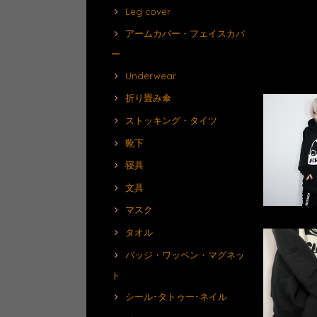
Leg cover
アームカバー・フェイスカバ
ー
Underwear
折り畳み傘
ストッキング・タイツ
靴下
寝具
文具
マスク
タオル
バッジ・ワッペン・マグネッ
ト
シール･タトゥー･ネイル