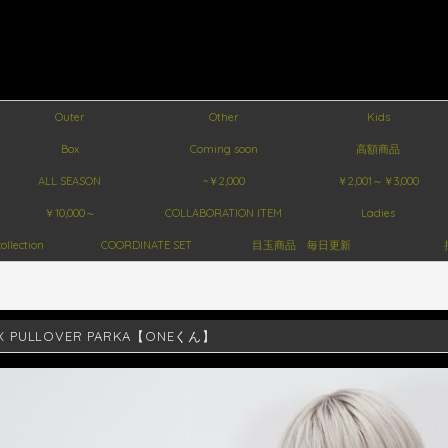
Outer
Other
Kids
Box
Coming soon
高額商品
ALL SEASON
~￥2,000
￥2,001～￥3,000
￥10,000～
COLLABORATION ITEM
Ladies
ollection
COORDINATE SET
目玉商品 毎日更新
EX PULLOVER PARKA【ONEくん】