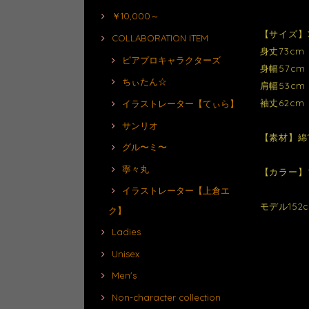
￥10,000～
【サイズ】
COLLABORATION ITEM
身丈73cm
ピアプロキャラクターズ
身幅57cm
ちぃたん☆
肩幅53cm
袖丈62cm
イラストレーター【てぃら】
サンリオ
【素材】綿1
グル〜ミ〜
寧々丸
【カラー】
イラストレーター【上倉エ
モデル152
ク】
Ladies
Unisex
Men's
Non-character collection