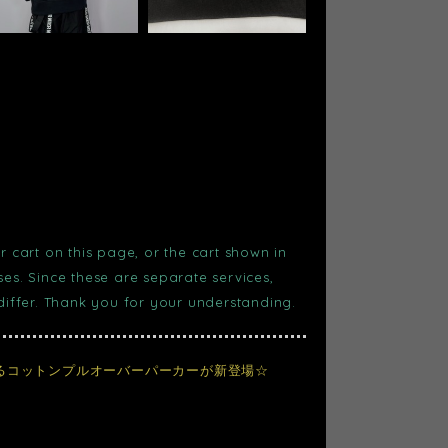
r cart on this page, or the cart shown in
s. Since these are separate services,
 differ. Thank you for your understanding.
るコットンプルオーバーパーカーが新登場☆