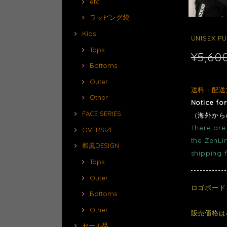
etc.
ラッピング袋
Kids
UNISEX 
Tops
¥5,60
Bottoms
Outer
送料・配送
Other
Notice fo
FACE SERIES
（海外から
There are 
OVERSIZE
the ZenLi
和風DESIGN
shipping 
Tops
Outer
ロゴボード
Bottoms
Other
販売価格は
セール品