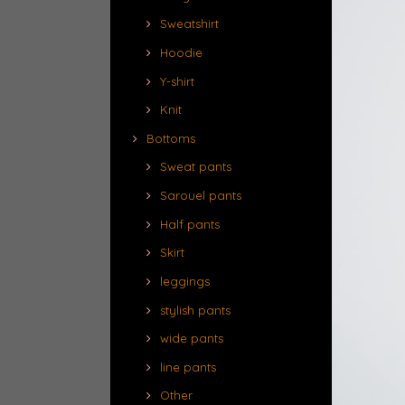
Sweatshirt
Hoodie
Y-shirt
Knit
Bottoms
Sweat pants
Sarouel pants
Half pants
Skirt
leggings
stylish pants
wide pants
line pants
Other