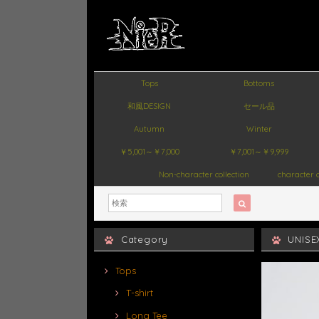
Tops
Bottoms
和風DESIGN
セール品
Autumn
Winter
￥5,001～￥7,000
￥7,001～￥9,999
Non-character collection
character c
Category
UNIS
Tops
T-shirt
Long Tee