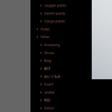
Jogger pants
Denim pants
Cargo pants
Outer
Other
Accessory
Shoes
Bag
帽子
ぬいぐるみ
Scarf
Wallet
時計
mirror