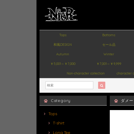
Tops
Bottoms
和風DESIGN
セール品
Autumn
Winter
￥5,001～￥7,000
￥7,001～￥9,999
Non-character collection
character c
Category
ダメー
Tops
T-shirt
Long Tee