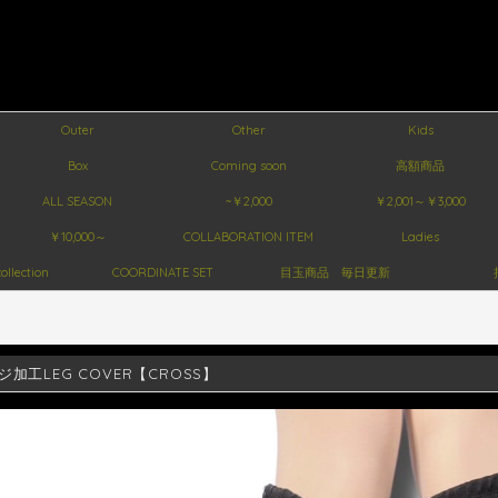
Outer
Other
Kids
Box
Coming soon
高額商品
ALL SEASON
~￥2,000
￥2,001～￥3,000
￥10,000～
COLLABORATION ITEM
Ladies
ollection
COORDINATE SET
目玉商品 毎日更新
ジ加工LEG COVER【CROSS】