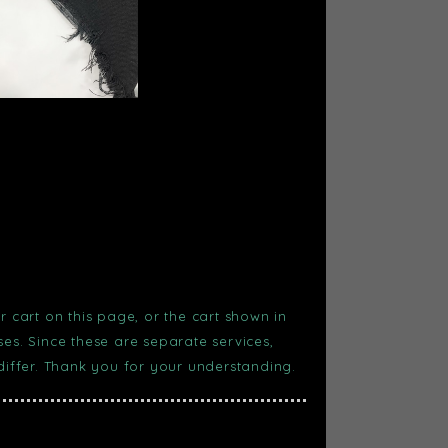
r cart on this page, or the cart shown in
s. Since these are separate services,
 differ. Thank you for your understanding.