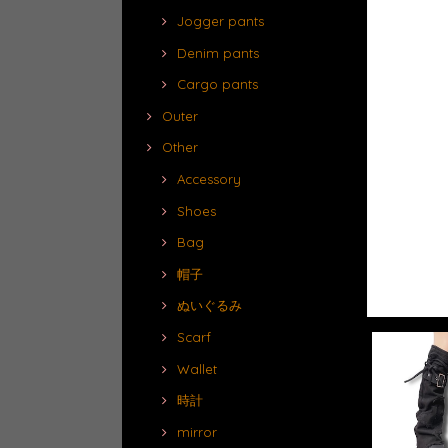
Jogger pants
Denim pants
Cargo pants
Outer
Other
Accessory
Shoes
Bag
帽子
ぬいぐるみ
Scarf
Wallet
時計
mirror