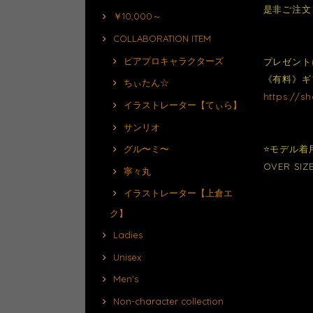
是非ご注文
￥10,000～
COLLABORATION ITEM
ピアプロキャラクターズ
プレゼント
《有料》ギ
ちぃたん☆
https://s
イラストレーター【てぃら】
サンリオ
⭐️モデル着
グル〜ミ〜
OVER SIZ
寧々丸
イラストレーター【上倉エ
ク】
Ladies
Unisex
Men's
Non-character collection