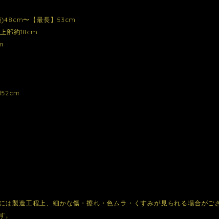
)48cm〜【最長】53cm
 上部約18cm
m
52cm
には製造工程上、細かな傷・擦れ・色ムラ・くすみが見られる場合がご
す。