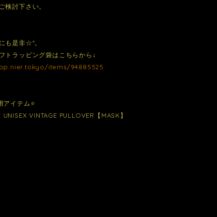
ご検討下さい。
にも是非☆*。
フトラッピング袋はこちらから↓
hop.nier.tokyo/items/94885525
用アイテム⭐️
E UNISEX VINTAGE PULLOVER【MASK】