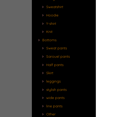
Sweatshirt
Hoodie
Y-shirt
Knit
Bottoms
Sweat pants
Sarouel pants
Half pants
Skirt
leggings
stylish pants
wide pants
line pants
Other