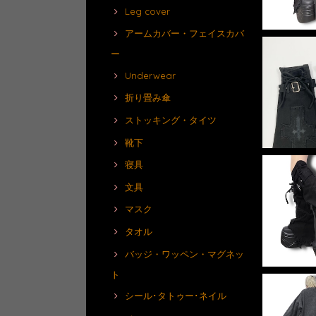
Leg cover
アームカバー・フェイスカバ
ー
Underwear
折り畳み傘
ストッキング・タイツ
靴下
寝具
文具
マスク
タオル
バッジ・ワッペン・マグネッ
ト
シール･タトゥー･ネイル