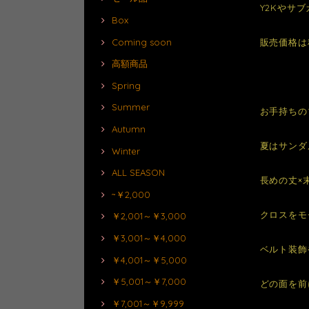
Y2Kやサ
Box
Coming soon
販売価格は
高額商品
Spring
Summer
お手持ちの
Autumn
夏はサンダ
Winter
ALL SEASON
長めの丈×
~￥2,000
クロスをモ
￥2,001～￥3,000
￥3,001～￥4,000
ベルト装飾
￥4,001～￥5,000
￥5,001～￥7,000
どの面を前
￥7,001～￥9,999