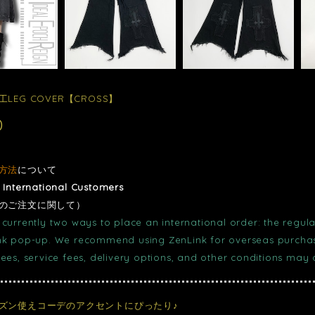
LEG COVER【CROSS】
0
方法
について
r International Customers
のご注文に関して）
currently two ways to place an international order: the regula
nk pop-up. We recommend using ZenLink for overseas purchase
fees, service fees, delivery options, and other conditions may
ズン使えコーデのアクセントにぴったり♪