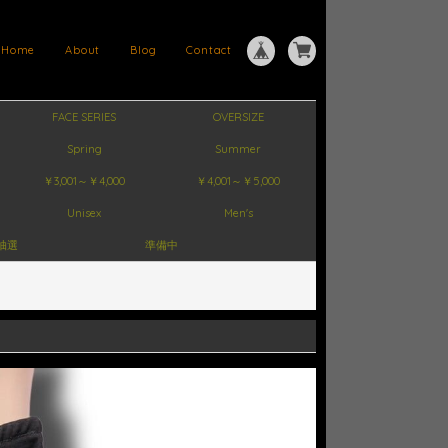
Home
About
Blog
Contact
FACE SERIES
OVERSIZE
Spring
Summer
￥3,001～￥4,000
￥4,001～￥5,000
Unisex
Men's
抽選
準備中