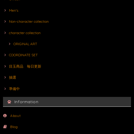
Men's
Non-character collection
character collection
ORIGINAL ART
COORDINATE SET
目玉商品 毎日更新
抽選
準備中
Information
About
Blog