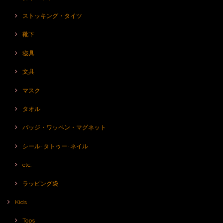
ストッキング・タイツ
靴下
寝具
文具
マスク
タオル
バッジ・ワッペン・マグネット
シール･タトゥー･ネイル
etc.
ラッピング袋
Kids
Tops