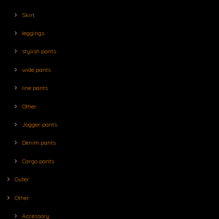
Skirt
leggings
stylish pants
wide pants
line pants
Other
Jogger pants
Denim pants
Cargo pants
Outer
Other
Accessory