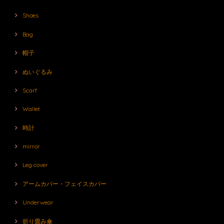
Shoes
Bag
帽子
ぬいぐるみ
Scarf
Wallet
時計
mirror
Leg cover
アームカバー・フェイスカバー
Underwear
折り畳み傘