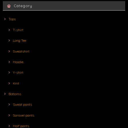
Category
Tops
T-shirt
Long Tee
Sweatshirt
Hoodie
Y-shirt
Knit
Bottoms
Sweat pants
Sarouel pants
Half pants