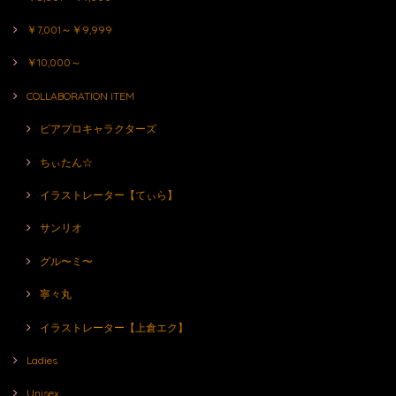
￥7,001～￥9,999
￥10,000～
COLLABORATION ITEM
ピアプロキャラクターズ
ちぃたん☆
イラストレーター【てぃら】
サンリオ
グル〜ミ〜
寧々丸
イラストレーター【上倉エク】
Ladies
Unisex