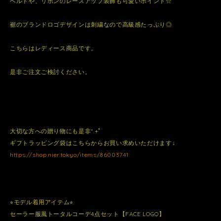
ベルトや、リボンのレースアップ装飾も可愛いポイント☆
裾のブランドロゴデザインは刺繍なので高級感たっぷり◎
こちらはレディース商品です。
是非ご注文ご検討ください。
大切な方への贈り物にも是非*.+ﾟ
ギフトラッピング袋はこちらからお買い求めいただけます↓
https://shop.nier.tokyo/items/86003741
⭐︎モデル着用アイテム⭐︎
セーラー服風トータルコーデ4点セット【FACE LOGO】