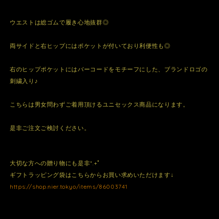
ウエストは総ゴムで履き心地抜群◎
両サイドと右ヒップにはポケットが付いており利便性も◎
右のヒップポケットにはバーコードをモチーフにした、ブランドロゴの
刺繍入り♪
こちらは男女問わずご着用頂けるユニセックス商品になります。
是非ご注文ご検討ください。
大切な方への贈り物にも是非*.+ﾟ
ギフトラッピング袋はこちらからお買い求めいただけます↓
https://shop.nier.tokyo/items/86003741