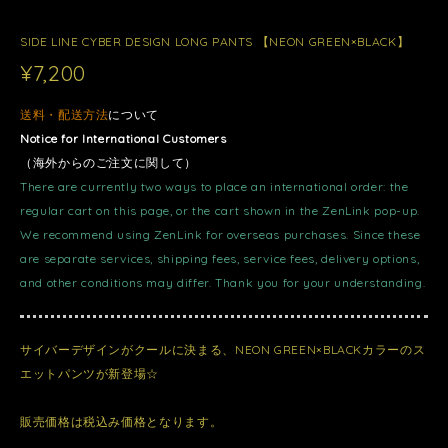
SIDE LINE CYBER DESIGN LONG PANTS 【NEON GREEN×BLACK】
¥7,200
送料・配送方法
について
Notice for International Customers
（海外からのご注文に関して）
There are currently two ways to place an international order: the
regular cart on this page, or the cart shown in the ZenLink pop-up.
We recommend using ZenLink for overseas purchases. Since these
are separate services, shipping fees, service fees, delivery options,
and other conditions may differ. Thank you for your understanding.
サイバーデザインがクールに決まる、NEON GREEN×BLACKカラーのス
エットパンツが新登場☆
販売価格は税込み価格となります。