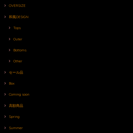
OVERSIZE
和風DESIGN
Tops
Outer
Bottoms
Other
セール品
Box
Coming soon
高額商品
Spring
Summer