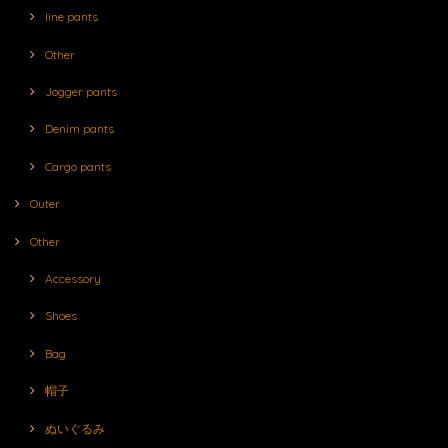
line pants
Other
Jogger pants
Denim pants
Cargo pants
Outer
Other
Accessory
Shoes
Bag
帽子
ぬいぐるみ