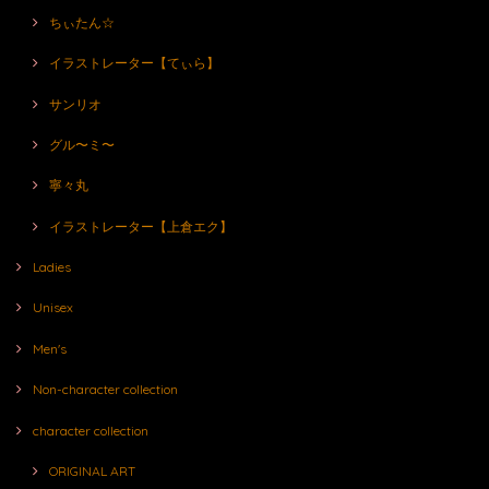
ちぃたん☆
イラストレーター【てぃら】
サンリオ
グル〜ミ〜
寧々丸
イラストレーター【上倉エク】
Ladies
Unisex
Men's
Non-character collection
character collection
ORIGINAL ART