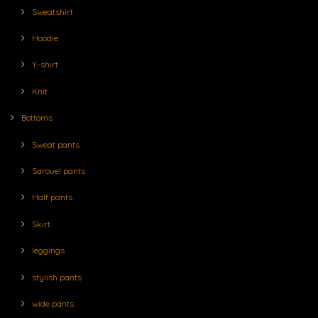
Sweatshirt
Hoodie
Y-shirt
Knit
Bottoms
Sweat pants
Sarouel pants
Half pants
Skirt
leggings
stylish pants
wide pants