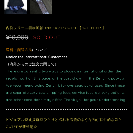
内側フリース着物風袖UNISEX ZIP OUTER【BUTTERFLY】
¥10,000
SOLD OUT
送料・配送方法
について
Notice for International Customers
（海外からのご注文に関して）
There are currently two ways to place an international order: the
regular cart on this page, or the cart shown in the ZenLink pop-up.
We recommend using ZenLink for overseas purchases. Since these
are separate services, shipping fees, service fees, delivery options,
and other conditions may differ. Thank you for your understanding.
ビジュアル映え抜群◎ひらりと揺れる着物のような袖が個性的なZIP
OUTERが新登場☆