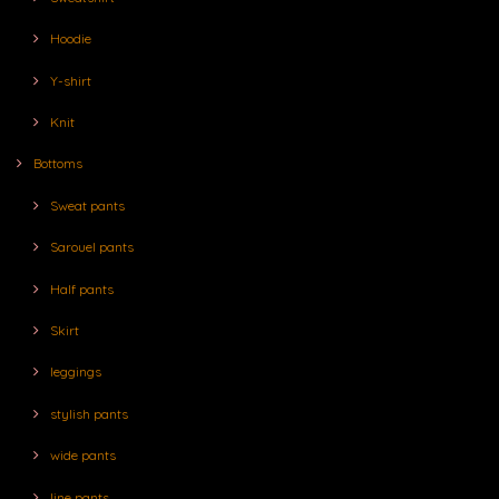
Hoodie
Y-shirt
Knit
Bottoms
Sweat pants
Sarouel pants
Half pants
Skirt
leggings
stylish pants
wide pants
line pants