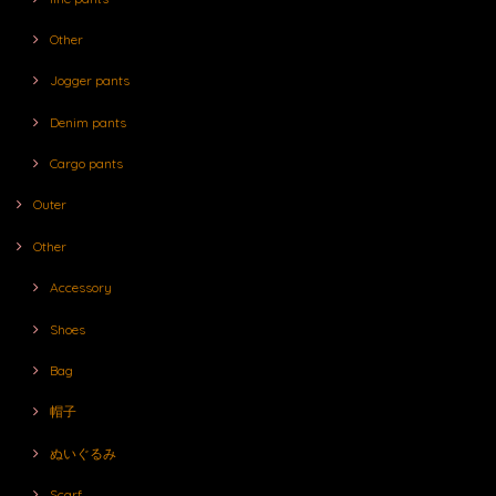
Other
Jogger pants
Denim pants
Cargo pants
Outer
Other
Accessory
Shoes
Bag
帽子
ぬいぐるみ
Scarf