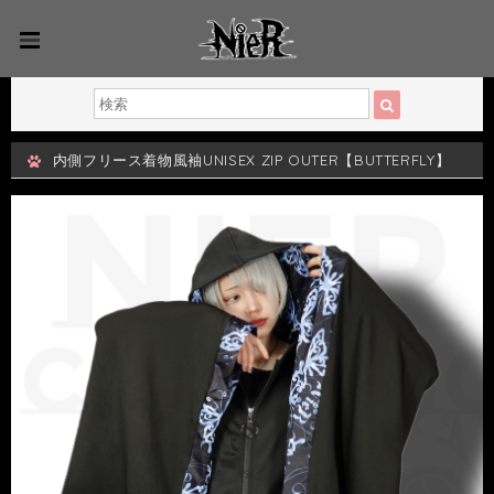
内側フリース着物風袖UNISEX ZIP OUTER【BUTTERFLY】