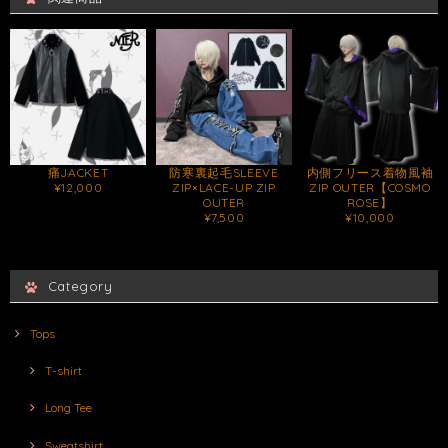
痛JACKET
防寒裏起毛SLEEVE
内側フリース着物風袖
¥12,000
ZIP×LACE-UP ZIP
ZIP OUTER【COSMO
OUTER
ROSE】
¥7,500
¥10,000
Category
Tops
T-shirt
Long Tee
Sweatshirt