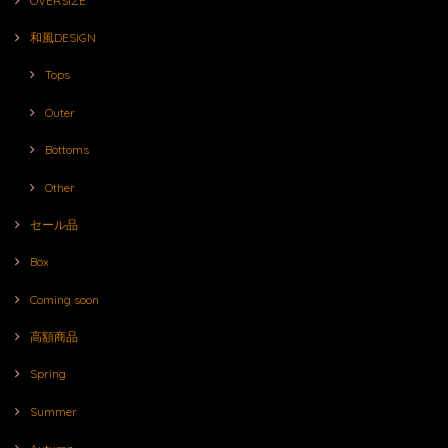
OVERSIZE
和風DESIGN
Tops
Outer
Bottoms
Other
セール品
Box
Coming soon
高額商品
Spring
Summer