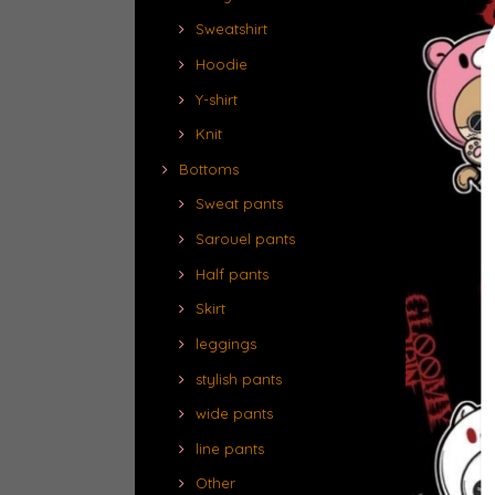
Sweatshirt
Hoodie
Y-shirt
Knit
Bottoms
Sweat pants
Sarouel pants
Half pants
Skirt
leggings
stylish pants
wide pants
line pants
Other