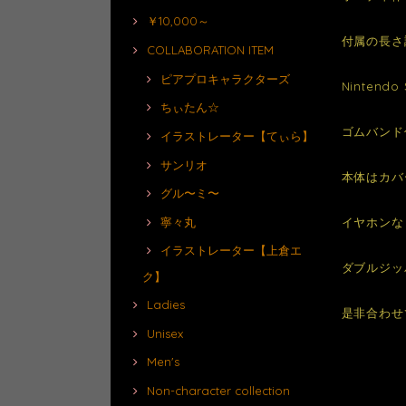
￥10,000～
付属の長さ
COLLABORATION ITEM
ピアプロキャラクターズ
Ninten
ちぃたん☆
ゴムバンド
イラストレーター【てぃら】
サンリオ
本体はカバ
グル〜ミ〜
イヤホンな
寧々丸
イラストレーター【上倉エ
ダブルジッ
ク】
Ladies
是非合わせ
Unisex
Men's
Non-character collection