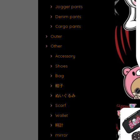
Jogger pants
Denim pants
Cargo pants
Outer
Other
Accessory
Shoes
Bag
帽子
ぬいぐるみ
Scarf
Wallet
時計
mirror