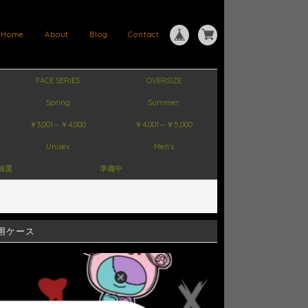
Home
About
Blog
Contact
FACE SERIES
OVERSIZE
Spring
Summer
￥3,001～￥4,000
￥4,001～￥5,000
Unisex
Men's
抽選
準備中
h用ケース