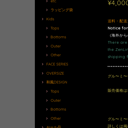
¥4,00
etc.
ラッピング袋
Kids
送料・配送
Notice fo
Tops
（海外から
Bottoms
There are 
Outer
the ZenLi
Other
shipping 
FACE SERIES
OVERSIZE
グル〜ミ〜×
和風DESIGN
販売価格は
Tops
Outer
Bottoms
Other
グル〜ミ〜
詳しくは掲
セール品