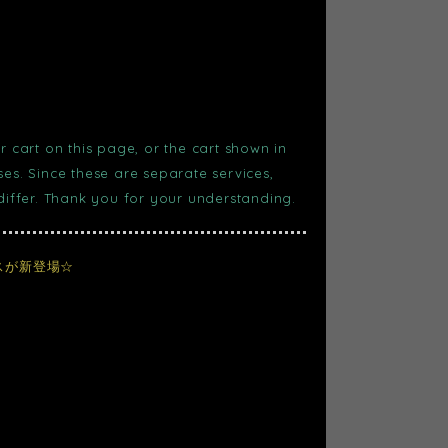
r cart on this page, or the cart shown in
s. Since these are separate services,
 differ. Thank you for your understanding.
ースが新登場☆