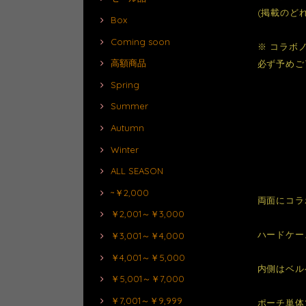
(掲載のど
Box
Coming soon
※ コラボ
高額商品
必ず予めご
Spring
Summer
Autumn
Winter
ALL SEASON
~￥2,000
両面にコラ
￥2,001～￥3,000
ハードケー
￥3,001～￥4,000
￥4,001～￥5,000
内側はベルベ
￥5,001～￥7,000
￥7,001～￥9,999
ポーチ単体