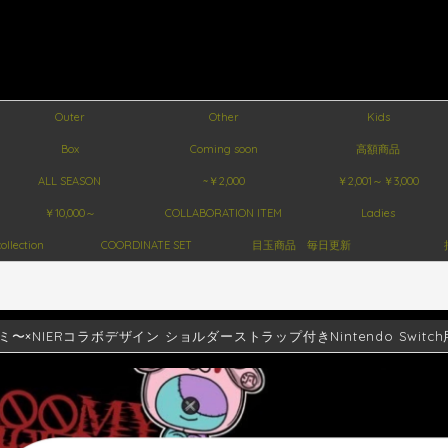
Outer
Other
Kids
Box
Coming soon
高額商品
ALL SEASON
~￥2,000
￥2,001～￥3,000
￥10,000～
COLLABORATION ITEM
Ladies
ollection
COORDINATE SET
目玉商品 毎日更新
ミ〜×NIERコラボデザイン ショルダーストラップ付きNintendo Switc