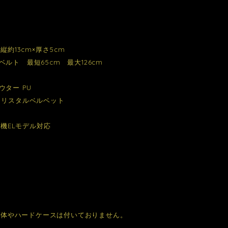
×縦約13cm×厚さ5cm
ルト 最短65cm 最大126cm
ウター PU
クリスタルベルベット
・有機ELモデル対応
ch本体やハードケースは付いておりません。