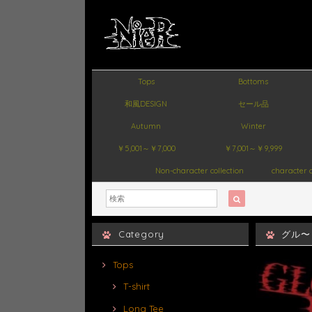
Tops
Bottoms
和風DESIGN
セール品
Autumn
Winter
￥5,001～￥7,000
￥7,001～￥9,999
Non-character collection
character c
Category
グル〜
Tops
T-shirt
Long Tee