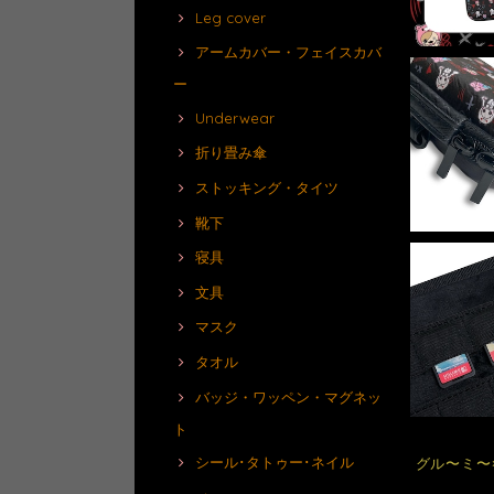
Leg cover
アームカバー・フェイスカバ
ー
Underwear
折り畳み傘
ストッキング・タイツ
靴下
寝具
文具
マスク
タオル
バッジ・ワッペン・マグネッ
ト
シール･タトゥー･ネイル
グル〜ミ〜×