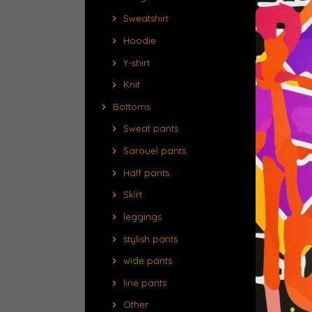
Sweatshirt
Hoodie
Y-shirt
Knit
Bottoms
Sweat pants
Sarouel pants
Half pants
Skirt
leggings
stylish pants
wide pants
line pants
Other