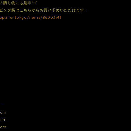
の贈り物にも是非*.+ﾟ
ピング袋はこちらからお買い求めいただけます↓
hop.nier.tokyo/items/86003741
F
cm
cm
cm