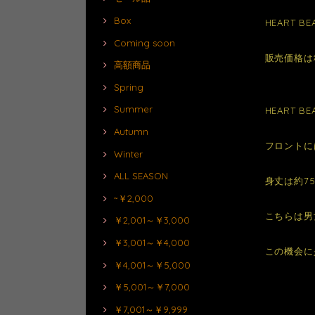
Box
HEART
Coming soon
販売価格は
高額商品
Spring
Summer
HEART
Autumn
フロントに
Winter
ALL SEASON
身丈は約7
~￥2,000
こちらは男
￥2,001～￥3,000
￥3,001～￥4,000
この機会に
￥4,001～￥5,000
￥5,001～￥7,000
￥7,001～￥9,999