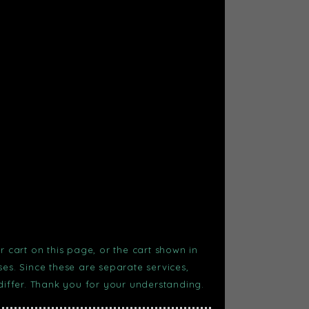
r cart on this page, or the cart shown in
s. Since these are separate services,
 differ. Thank you for your understanding.