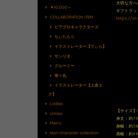
大切な方へ
￥10,000～
ギフトラッ
COLLABORATION ITEM
https://s
ピアプロキャラクターズ
ちぃたん☆
イラストレーター【てぃら】
サンリオ
グル〜ミ〜
寧々丸
イラストレーター【上倉エ
ク】
Ladies
【サイズ】
Unisex
身丈：約75
Men's
身幅：約58
Non-character collection
肩幅：約49