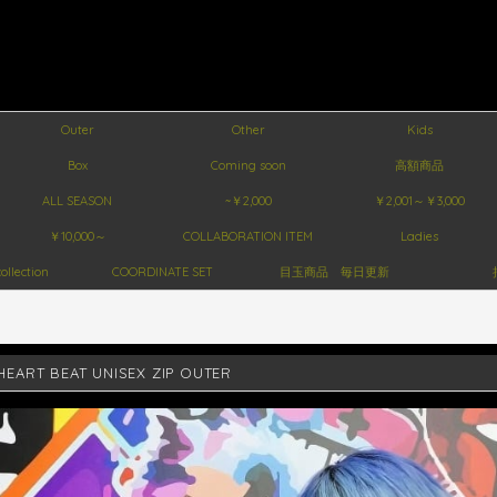
Outer
Other
Kids
Box
Coming soon
高額商品
ALL SEASON
~￥2,000
￥2,001～￥3,000
￥10,000～
COLLABORATION ITEM
Ladies
ollection
COORDINATE SET
目玉商品 毎日更新
HEART BEAT UNISEX ZIP OUTER