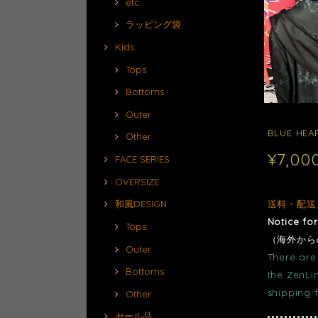
etc.
ラッピング袋
Kids
Tops
Bottoms
Outer
BLUE HEAR
Other
¥7,00
FACE SERIES
OVERSIZE
和風DESIGN
送料・配送
Notice fo
Tops
（海外から
Outer
There are 
Bottoms
the ZenLi
shipping 
Other
セール品