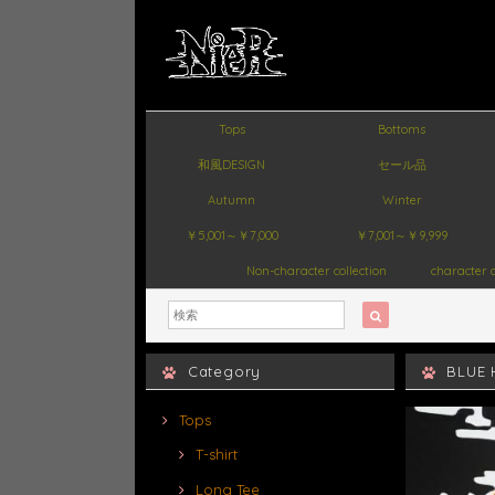
Tops
Bottoms
和風DESIGN
セール品
Autumn
Winter
￥5,001～￥7,000
￥7,001～￥9,999
Non-character collection
character c
Category
BLUE 
Tops
T-shirt
Long Tee