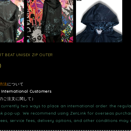
T BEAT UNISEX ZIP OUTER
0
方法
について
r International Customers
のご注文に関して）
currently two ways to place an international order: the regula
nk pop-up. We recommend using ZenLink for overseas purchase
fees, service fees, delivery options, and other conditions may