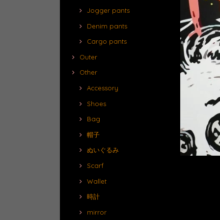
Jogger pants
Denim pants
Cargo pants
Outer
Other
Accessory
Shoes
Bag
帽子
ぬいぐるみ
Scarf
Wallet
時計
mirror