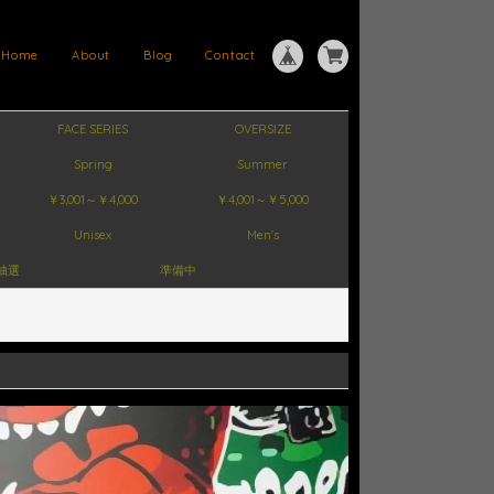
Home
About
Blog
Contact
FACE SERIES
OVERSIZE
Spring
Summer
￥3,001～￥4,000
￥4,001～￥5,000
Unisex
Men's
抽選
準備中