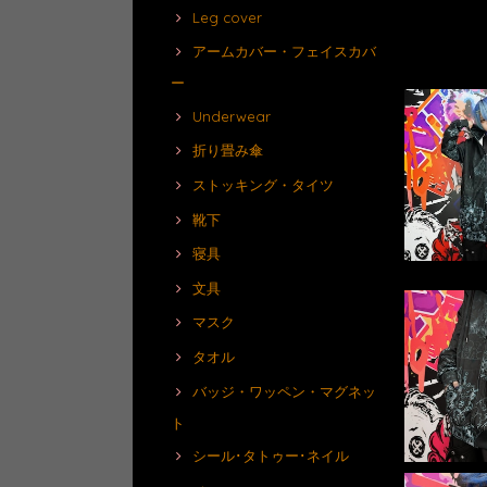
Leg cover
アームカバー・フェイスカバ
ー
Underwear
折り畳み傘
ストッキング・タイツ
靴下
寝具
文具
マスク
タオル
バッジ・ワッペン・マグネッ
ト
シール･タトゥー･ネイル