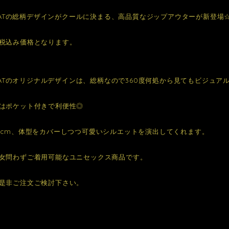
 BEATの総柄デザインがクールに決まる、高品質なジップアウターが新登場
税込み価格となります。
 BEATのオリジナルデザインは、総柄なので360度何処から見てもビジュア
はポケット付きで利便性◎
5cm、体型をカバーしつつ可愛いシルエットを演出してくれます。
女問わずご着用可能なユニセックス商品です。
是非ご注文ご検討下さい。