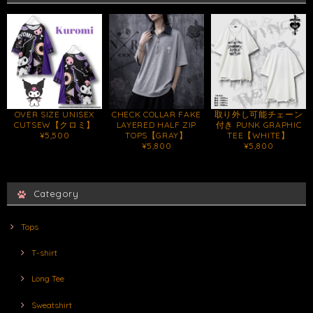
OVER SIZE UNISEX
CHECK COLLAR FAKE
取り外し可能チェーン
CUTSEW【クロミ】
LAYERED HALF ZIP
付き PUNK GRAPHIC
¥5,500
TOPS【GRAY】
TEE【WHITE】
¥5,800
¥5,800
Category
Tops
T-shirt
Long Tee
Sweatshirt