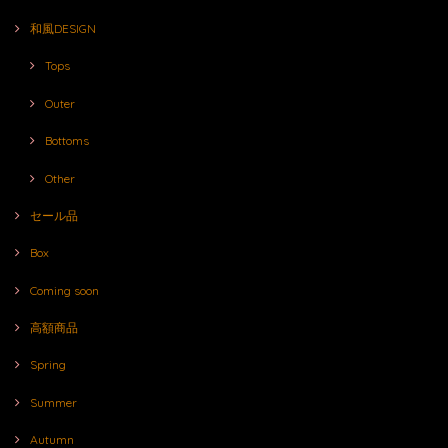
和風DESIGN
Tops
Outer
Bottoms
Other
セール品
Box
Coming soon
高額商品
Spring
Summer
Autumn