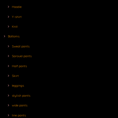
Hoodie
Y-shirt
Knit
Bottoms
Sweat pants
Sarouel pants
Half pants
Skirt
leggings
stylish pants
wide pants
line pants