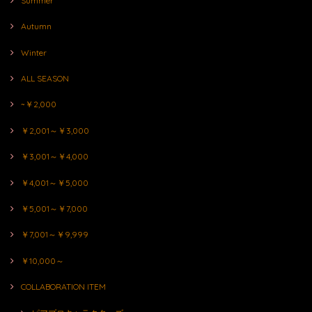
Summer
Autumn
Winter
ALL SEASON
~￥2,000
￥2,001～￥3,000
￥3,001～￥4,000
￥4,001～￥5,000
￥5,001～￥7,000
￥7,001～￥9,999
￥10,000～
COLLABORATION ITEM