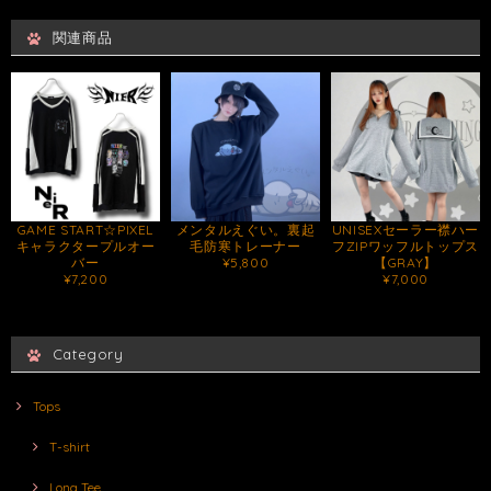
関連商品
GAME START☆PIXEL
メンタルえぐい。裏起
UNISEXセーラー襟ハー
キャラクタープルオー
毛防寒トレーナー
フZIPワッフルトップス
バー
¥5,800
【GRAY】
¥7,200
¥7,000
Category
Tops
T-shirt
Long Tee