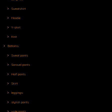
Sweatshirt
Hoodie
Y-shirt
Knit
Bottoms
Sweat pants
Sarouel pants
Half pants
Skirt
leggings
stylish pants
wide pants