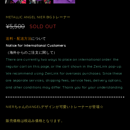
METALLIC ANGEL NIER BIGトレーナー
¥5,500
SOLD OUT
送料・配送方法
について
Notice for International Customers
（海外からのご注文に関して）
There are currently two ways to place an international order: the
regular cart on this page, or the cart shown in the ZenLink pop-up.
We recommend using ZenLink for overseas purchases. Since these
are separate services, shipping fees, service fees, delivery options,
and other conditions may differ. Thank you for your understanding.
NIERちゃんのANGELデザインが可愛いトレーナーが登場☆
販売価格は税込み価格となります。