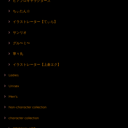
ピアプロキャラクターズ
ちぃたん☆
イラストレーター【てぃら】
サンリオ
グル〜ミ〜
寧々丸
イラストレーター【上倉エク】
Ladies
Unisex
Men's
Non-character collection
character collection