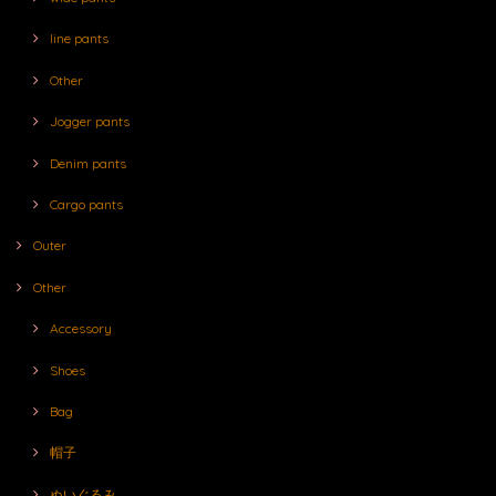
line pants
Other
Jogger pants
Denim pants
Cargo pants
Outer
Other
Accessory
Shoes
Bag
帽子
ぬいぐるみ