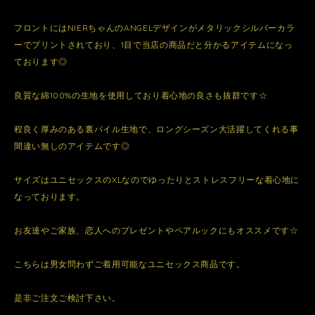
フロントにはNIERちゃんのANGELデザインがメタリックシルバーカラ
ーでプリントされており、1目で当店の商品だと分かるアイテムになっ
ております◎
良質な綿100%の生地を使用しており着心地の良さも抜群です☆
程良く厚みのある裏パイル生地で、ロングシーズン大活躍してくれる事
間違い無しのアイテムです◎
サイズはユニセックスのXLなのでゆったりとストレスフリーな着心地に
なっております。
お友達やご家族、恋人へのプレゼントやペアルックにもオススメです☆
こちらは男女問わずご着用可能なユニセックス商品です。
是非ご注文ご検討下さい。