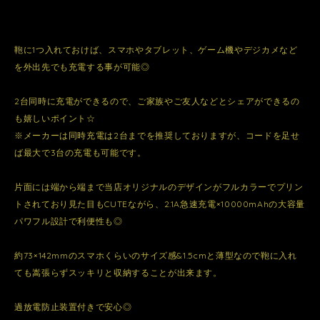
鞄に1つ入れておけば、スマホやタブレット、ゲーム機やデジカメなど
を外出先でも充電する事が可能◎
2台同時に充電ができるので、ご家族やご友人などとシェアができるの
も嬉しいポイント☆
※メーカーは同時充電は2台までを推奨しておりますが、コードを足せ
ば最大で3台の充電も可能です。
片面には端から端まで当店オリジナルのデザインがフルカラーでプリン
トされており見た目もCUTEながら、2.1A急速充電×10000mAhの大容量
パワフル設計で利便性も◎
約73×142mmのスマホくらいのサイズ感&1.5cmと薄型なので鞄に入れ
ても嵩張らずスッキリと収納することが出来ます。
過放電防止装置付きで安心◎