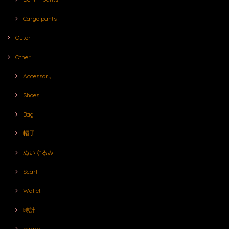
Cargo pants
Outer
Other
Accessory
Shoes
Bag
帽子
ぬいぐるみ
Scarf
Wallet
時計
mirror