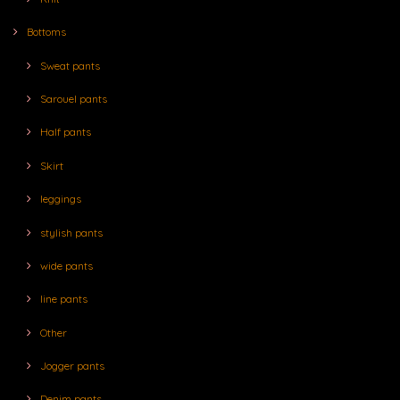
Bottoms
Sweat pants
Sarouel pants
Half pants
Skirt
leggings
stylish pants
wide pants
line pants
Other
Jogger pants
Denim pants