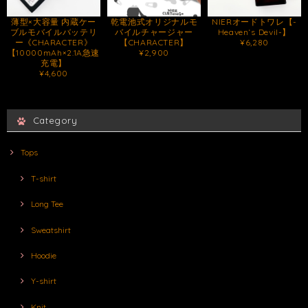
薄型×大容量 内蔵ケー
乾電池式オリジナルモ
NIERオードトワレ【-
ブルモバイルバッテリ
バイルチャージャー
Heaven‘s Devil-】
ー《CHARACTER》
【CHARACTER】
¥6,280
【10000mAh×2.1A急速
¥2,900
充電】
¥4,600
Category
Tops
T-shirt
Long Tee
Sweatshirt
Hoodie
Y-shirt
Knit