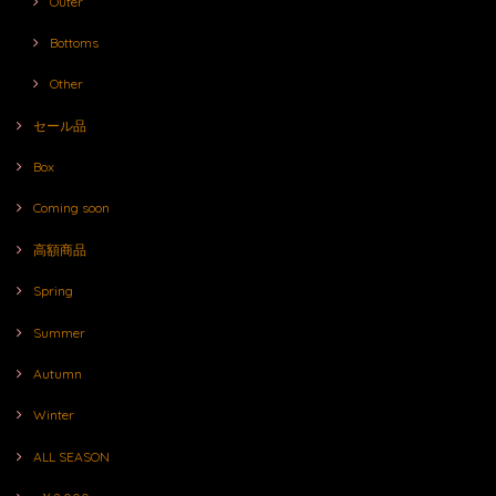
Outer
Bottoms
Other
セール品
Box
Coming soon
高額商品
Spring
Summer
Autumn
Winter
ALL SEASON