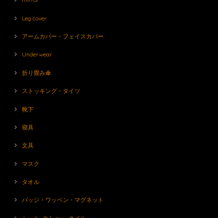
Leg cover
アームカバー・フェイスカバー
Underwear
折り畳み傘
ストッキング・タイツ
靴下
寝具
文具
マスク
タオル
バッジ・ワッペン・マグネット