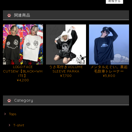
通報する
関連商品
LOGO FACE
うさ耳付きVOLUME
メンタルえぐい。裏起
CUTSEW【BLACK×WH
SLEEVE PARKA
毛防寒トレーナー
ITE】
¥7,700
¥5,800
¥4,200
Category
Tops
T-shirt