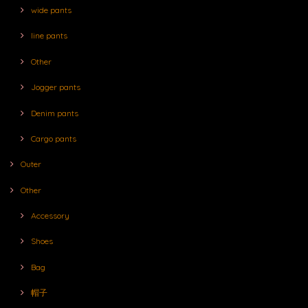
wide pants
line pants
Other
Jogger pants
Denim pants
Cargo pants
Outer
Other
Accessory
Shoes
Bag
帽子