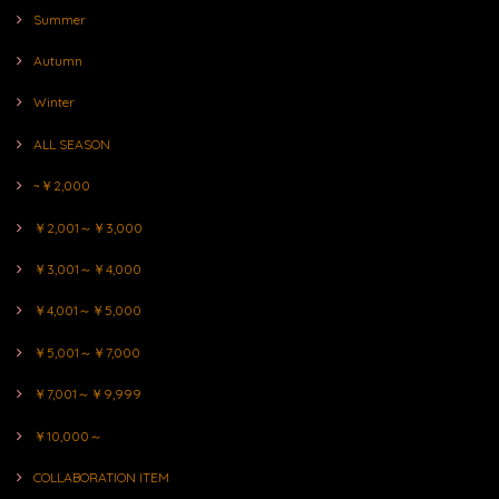
Summer
Autumn
Winter
ALL SEASON
~￥2,000
￥2,001～￥3,000
￥3,001～￥4,000
￥4,001～￥5,000
￥5,001～￥7,000
￥7,001～￥9,999
￥10,000～
COLLABORATION ITEM