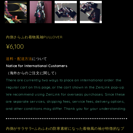
内側さらふわ着物風袖PULLOVER
¥6,100
送料・配送方法
について
Notice for International Customers
（海外からのご注文に関して）
There are currently two ways to place an international order: the
regular cart on this page, or the cart shown in the ZenLink pop-up.
We recommend using ZenLink for overseas purchases. Since these
are separate services, shipping fees, service fees, delivery options,
and other conditions may differ. Thank you for your understanding.
内側がサラサラ×ふわふわの防寒素材になった着物風の袖が特徴的なプ