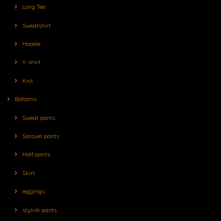
Long Tee
Sweatshirt
Hoodie
Y-shirt
Knit
Bottoms
Sweat pants
Sarouel pants
Half pants
Skirt
leggings
stylish pants