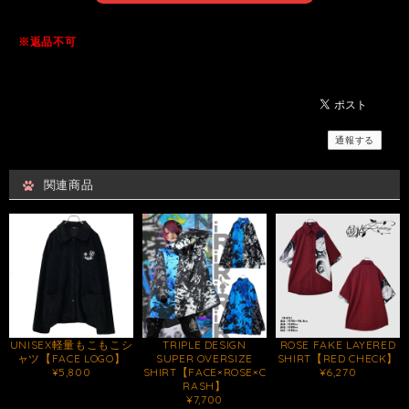
※返品不可
通報する
関連商品
UNISEX軽量もこもこシ
TRIPLE DESIGN
ROSE FAKE LAYERED
ャツ【FACE LOGO】
SUPER OVERSIZE
SHIRT【RED CHECK】
¥5,800
SHIRT【FACE×ROSE×C
¥6,270
RASH】
¥7,700