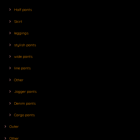
Half pants
Skirt
leggings
stylish pants
wide pants
line pants
Other
Jogger pants
Denim pants
Cargo pants
Outer
Other