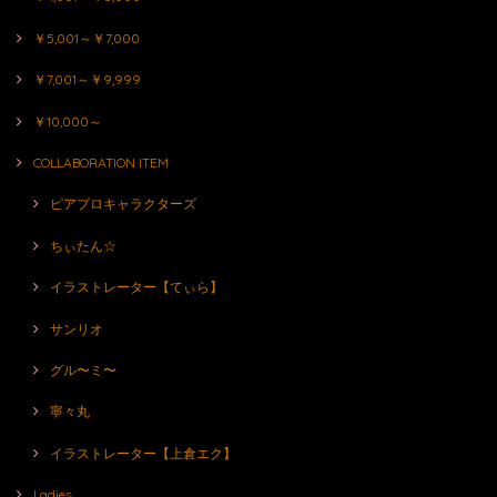
￥5,001～￥7,000
￥7,001～￥9,999
￥10,000～
COLLABORATION ITEM
ピアプロキャラクターズ
ちぃたん☆
イラストレーター【てぃら】
サンリオ
グル〜ミ〜
寧々丸
イラストレーター【上倉エク】
Ladies