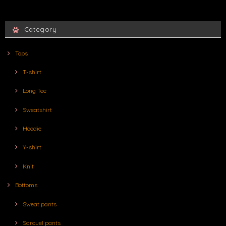
Category
Tops
T-shirt
Long Tee
Sweatshirt
Hoodie
Y-shirt
Knit
Bottoms
Sweat pants
Sarouel pants