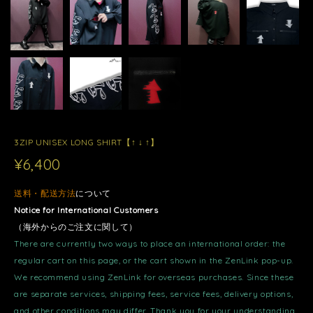
3ZIP UNISEX LONG SHIRT【↑ ↓ ↑】
¥6,400
送料・配送方法
について
Notice for International Customers
（海外からのご注文に関して）
There are currently two ways to place an international order: the
regular cart on this page, or the cart shown in the ZenLink pop-up.
We recommend using ZenLink for overseas purchases. Since these
are separate services, shipping fees, service fees, delivery options,
and other conditions may differ. Thank you for your understanding.