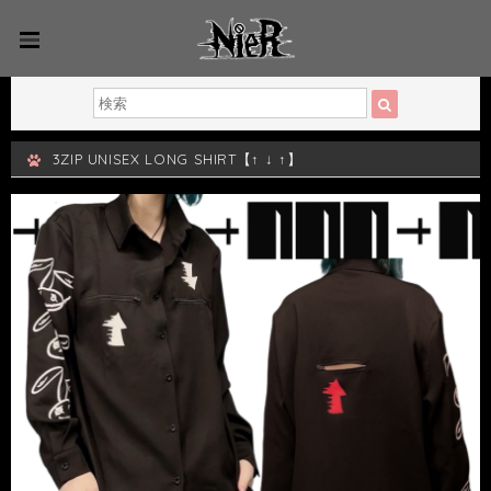
3ZIP UNISEX LONG SHIRT【↑ ↓ ↑】