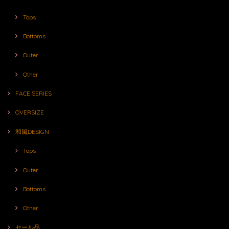
Tops
Bottoms
Outer
Other
FACE SERIES
OVERSIZE
和風DESIGN
Tops
Outer
Bottoms
Other
セール品