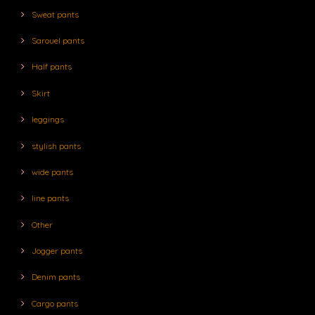
Sweat pants
Sarouel pants
Half pants
Skirt
leggings
stylish pants
wide pants
line pants
Other
Jogger pants
Denim pants
Cargo pants