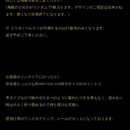
詳しくは掲載写真をご覧ください。
(掲載のどれかがランダムで1枚入ります。デザインのご指定は出来かね
ます。無くなり次第終了となります。)
※ コラボノベルティが付属するのはEC販売のみとなります。
必ず予めご了承ください。
お部屋のインテリアにぴったり♪
存在感たっぷりな約148×126cmの特大サイズがポイント☆
布タイプなので紙のポスターのように破れたりする事もなく、使わない
時は小さく折り畳めるので持ち運びも可能☆
壁掛け用のフックやクリップ、シールがセットになっております。