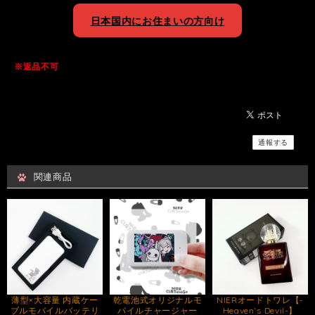
日本国内にお住まいの方向け
※返品不可
通報する
関連商品
薄型×大容量 内蔵ケー
乾電池式オリジナルモ
NIERオードトワレ【-
ブルモバイルバッテリ
バイルチャージャー
Heaven‘s Devil-】