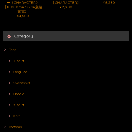
ー《CHARACTER》
【CHARACTER】
¥6,280
【10000mAh×2.1A急速
¥2,900
充電】
¥4,600
Category
Tops
T-shirt
Long Tee
Sweatshirt
Hoodie
Y-shirt
Knit
Bottoms