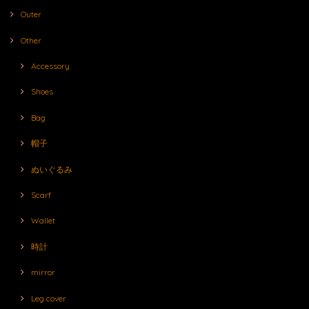
Outer
Other
Accessory
Shoes
Bag
帽子
ぬいぐるみ
Scarf
Wallet
時計
mirror
Leg cover