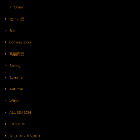
Other
セール品
Box
Coming soon
高額商品
Spring
Summer
Autumn
Winter
ALL SEASON
~￥2,000
￥2,001～￥3,000