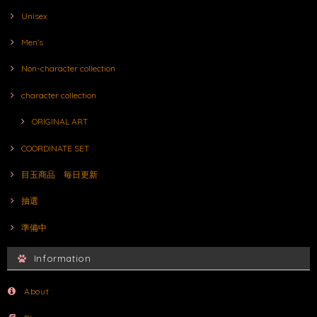
Unisex
Men's
Non-character collection
character collection
ORIGINAL ART
COORDINATE SET
目玉商品 毎日更新
抽選
準備中
Information
About