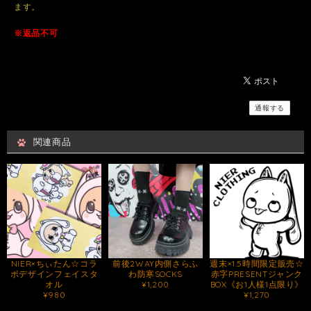
ます。
※返品不可
通報する
関連商品
NIER×ちぃたん☆コラ
前後2WAY内側さらふ
週末×1.5時間限定販売☆
ボデザインフェイスタ
わ防寒SOCKS
赤字PRESENTジャンク
オル
¥1,200
BOX《お1人様1点限り》
¥980
¥1,270