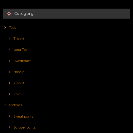
Category
Tops
T-shirt
Long Tee
Sweatshirt
Hoodie
Y-shirt
Knit
Bottoms
Sweat pants
Sarouel pants