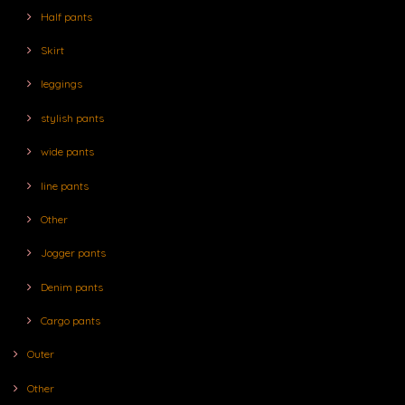
Half pants
Skirt
leggings
stylish pants
wide pants
line pants
Other
Jogger pants
Denim pants
Cargo pants
Outer
Other