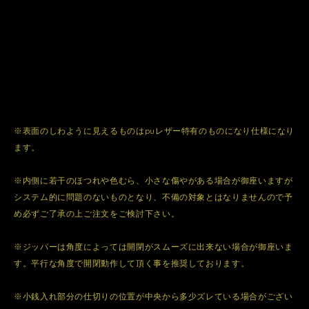
※表面のしわように見えるものはpuレザー特有のものになり仕様になり
ます。
※内側に若干のほつれや色むら、小さな傷やがある場合が御座いますが
システム的に問題のないものとなり、不備の対象とはなりませんので予
め必ずご了承の上ご注文をご検討下さい。
※ジッパーは角度によっては開閉がスムーズに出来ない場合が御座いま
す。平行な角度で開閉動作して頂く事を推奨しております。
※小銭入れ部分の仕切りの位置が中央から多少ズレている場合がござい