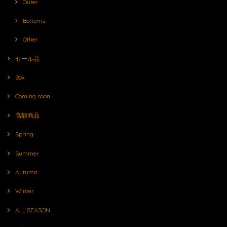
Outer
Bottoms
Other
セール品
Box
Coming soon
高額商品
Spring
Summer
Autumn
Winter
ALL SEASON