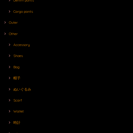
Denim pants
Cargo pants
Outer
Other
Accessory
Shoes
Bag
帽子
ぬいぐるみ
Scarf
Wallet
時計