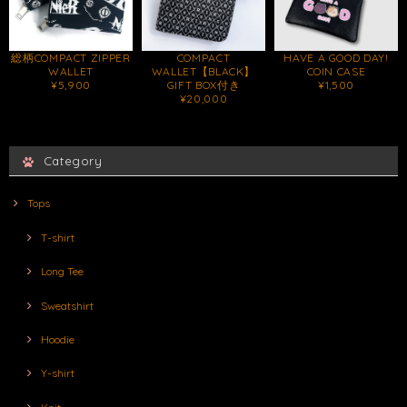
COMPACT
HAVE A GOOD DAY!
総柄COMPACT ZIPPER
WALLET【BLACK】
COIN CASE
WALLET
GIFT BOX付き
¥1,500
¥5,900
¥20,000
Category
Tops
T-shirt
Long Tee
Sweatshirt
Hoodie
Y-shirt