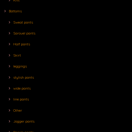
Knit
Bottoms
Sweat pants
Sarouel pants
Half pants
Skirt
leggings
stylish pants
wide pants
line pants
Other
Jogger pants