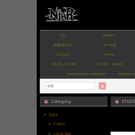
Tops
Bottoms
和風DESIGN
セール品
Autumn
Winter
￥5,001～￥7,000
￥7,001～￥9,999
Non-character collection
character c
Category
STUD
Tops
T-shirt
Long Tee