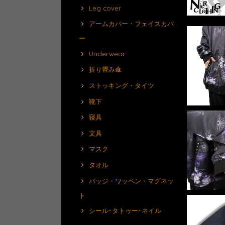
Leg cover
アームカバー・フェイスカバ
ー
Underwear
折り畳み傘
ストッキング・タイツ
靴下
寝具
文具
マスク
タオル
バッジ・ワッペン・マグネッ
ト
シール･タトゥー･ネイル