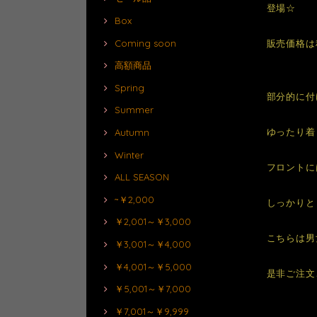
登場☆
Box
Coming soon
販売価格は
高額商品
Spring
部分的に付
Summer
ゆったり着
Autumn
Winter
フロントに
ALL SEASON
~￥2,000
しっかりと
￥2,001～￥3,000
こちらは男
￥3,001～￥4,000
￥4,001～￥5,000
是非ご注文
￥5,001～￥7,000
￥7,001～￥9,999