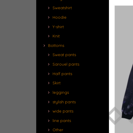
Sweatshirt
Hoodie
Y-shirt
Knit
Bottoms
Sweat pants
Sarouel pants
Half pants
Skirt
leggings
stylish pants
wide pants
line pants
Other