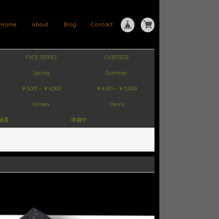
Home
About
Blog
Contact
FACE SERIES
OVERSIZE
Spring
Summer
￥3,001～￥4,000
￥4,001～￥5,000
Unisex
Men's
抽選
準備中