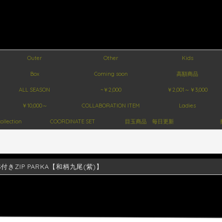
Outer
Other
Kids
Box
Coming soon
高額商品
ALL SEASON
~￥2,000
￥2,001～￥3,000
￥10,000～
COLLABORATION ITEM
Ladies
ollection
COORDINATE SET
目玉商品 毎日更新
S付きZIP PARKA【和柄九尾(紫)】