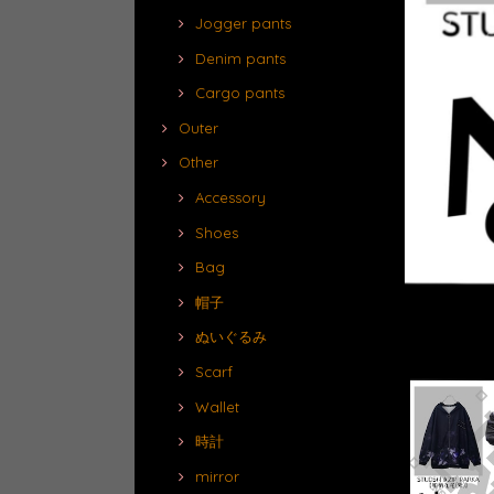
Jogger pants
Denim pants
Cargo pants
Outer
Other
Accessory
Shoes
Bag
帽子
ぬいぐるみ
Scarf
Wallet
時計
mirror