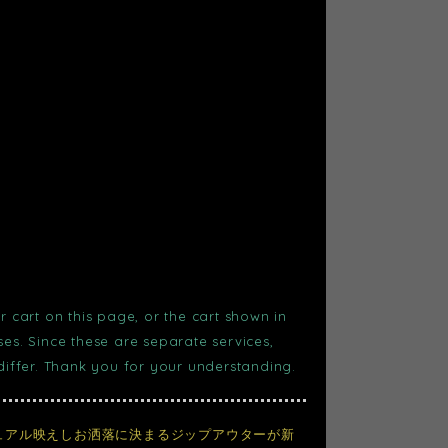
r cart on this page, or the cart shown in
s. Since these are separate services,
 differ. Thank you for your understanding.
ュアル映えしお洒落に決まるジップアウターが新