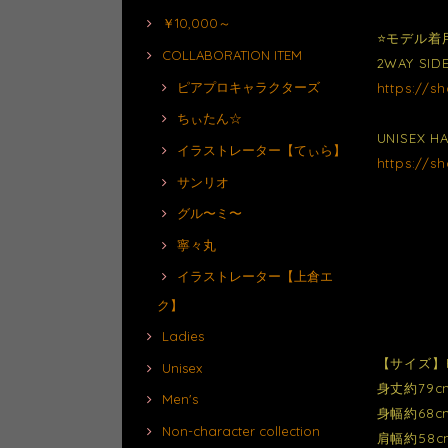
￥10,000～
⭐️モデル着
COLLABORATION ITEM
2WAY SID
ピアプロキャラクターズ
https://s
ちぃたん☆
UNISEX 
イラストレーター【てぃら】
https://s
サンリオ
グル〜ミ〜
寧々丸
イラストレーター【上倉エ
ク】
Ladies
【サイズ】
Unisex
身丈約79c
Men's
身幅約68c
Non-character collection
肩幅約58c