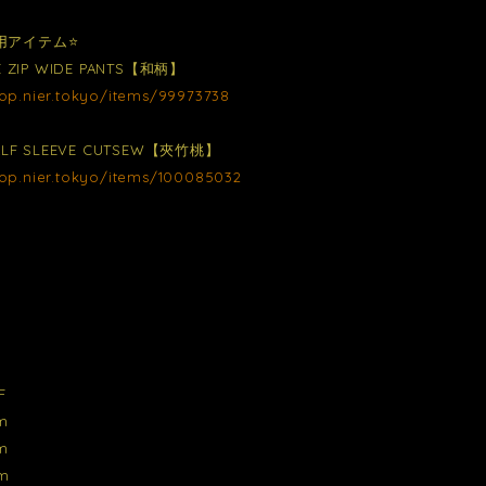
用アイテム⭐️
E ZIP WIDE PANTS【和柄】
hop.nier.tokyo/items/99973738
HALF SLEEVE CUTSEW【夾竹桃】
hop.nier.tokyo/items/100085032
F
m
m
m