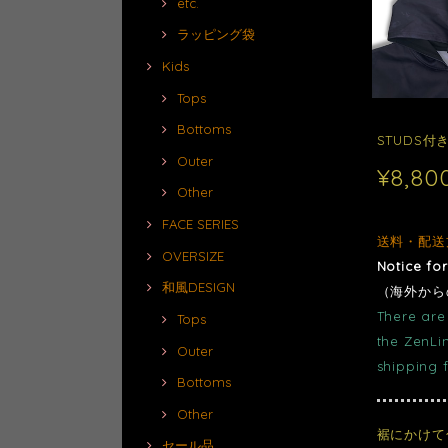
etc.
ラッピング袋
Kids
Tops
Bottoms
STUDS付き
Outer
¥8,80
Other
FACE SERIES
送料・配送
OVERSIZE
Notice fo
和風DESIGN
（海外から
There are 
Tops
the ZenLi
Outer
shipping 
Bottoms
Other
裾にかけて
セール品