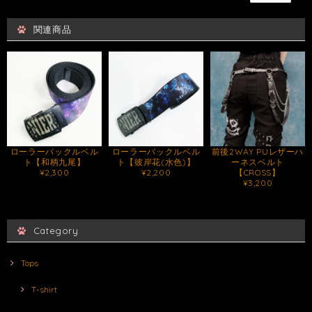
関連商品
ローラーバックルベル
ローラーバックルベル
前後2WAY PUレザーハ
ト【和柄九尾】
ト【彼岸花(水色)】
ーネスベルト
¥2,300
¥2,200
【CROSS】
¥3,200
Category
Tops
T-shirt