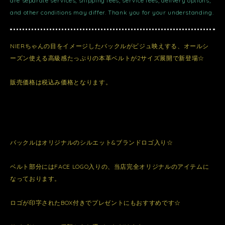
are separate services, shipping fees, service fees, delivery options,
and other conditions may differ. Thank you for your understanding.
NIERちゃんの目をイメージしたバックルがビジュ映えする、オールシ
ーズン使える高級感たっぷりの本革ベルトが2サイズ展開で新登場☆
販売価格は税込み価格となります。
バックルはオリジナルのシルエット&ブランドロゴ入り☆
ベルト部分にはFACE LOGO入りの、当店完全オリジナルのアイテムに
なっております。
ロゴが印字されたBOX付きでプレゼントにもおすすめです☆