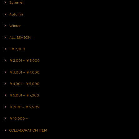
Summer
Autumn
Winter
ALL SEASON
~￥2,000
￥2,001～￥3,000
￥3,001～￥4,000
￥4,001～￥5,000
￥5,001～￥7,000
￥7,001～￥9,999
￥10,000～
COLLABORATION ITEM