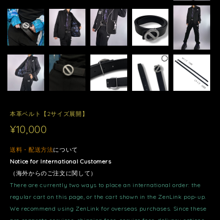
本革ベルト【2サイズ展開】
¥10,000
送料・配送方法
について
Notice for International Customers
（海外からのご注文に関して）
There are currently two ways to place an international order: the
regular cart on this page, or the cart shown in the ZenLink pop-up.
We recommend using ZenLink for overseas purchases. Since these