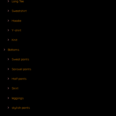
Long Tee
Sweatshirt
Hoodie
Y-shirt
Knit
Bottoms
Sweat pants
Sarouel pants
Half pants
Skirt
leggings
stylish pants