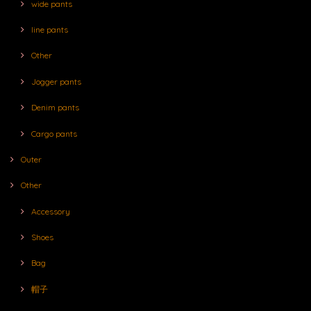
wide pants
line pants
Other
Jogger pants
Denim pants
Cargo pants
Outer
Other
Accessory
Shoes
Bag
帽子