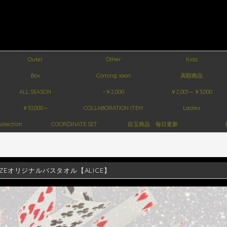
Outer
Other
Kids
Box
Coming soon
高額商品
ALL SEASON
~￥2,000
￥2,001～￥3,000
￥10,000～
COLLABORATION ITEM
Ladies
ollection
COORDINATE SET
目玉商品 毎日更新
SIZEオリジナルバスタオル【ALICE】