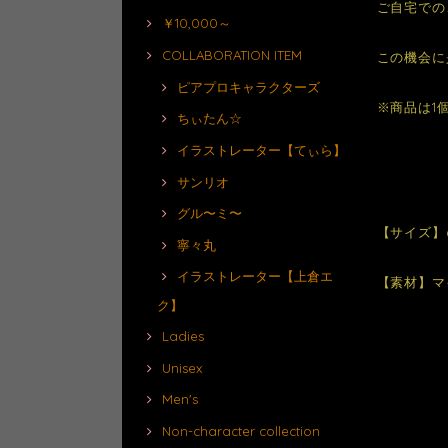
ご自宅での
￥10,000～
COLLABORATION ITEM
この機会に
ピアプロキャラクターズ
※商品は1
ちぃたん☆
イラストレーター【てぃら】
サンリオ
グル〜ミ〜
【サイズ】6
寧々丸
イラストレーター【上倉エ
【素材】マ
ク】
Ladies
Unisex
Men's
Non-character collection