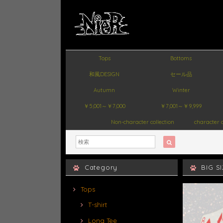
Tops
Bottoms
和風DESIGN
セール品
Autumn
Winter
￥5,001～￥7,000
￥7,001～￥9,999
Non-character collection
character c
Category
BIG 
Tops
T-shirt
Long Tee