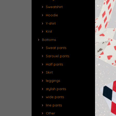
Sweatshirt
Hoodie
Y-shirt
Knit
Bottoms
Sweat pants
Sarouel pants
Half pants
Skirt
leggings
stylish pants
wide pants
line pants
Other