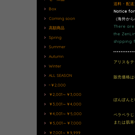
送料・配送
Box
Notice fo
Coming soon
（海外から
There are 
高額商品
the ZenLi
Spring
shipping 
Summer
Autumn
アリスをテ
Winter
ALL SEASON
販売価格は
~￥2,000
￥2,001～￥3,000
ぽんぽんと
￥3,001～￥4,000
￥4,001～￥5,000
ペラペラじ
または肌寒
￥5,001～￥7,000
￥7,001～￥9,999