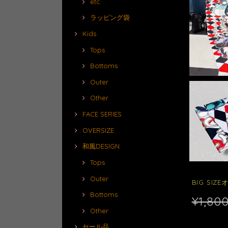
etc.
ラッピング袋
Kids
Tops
Bottoms
Outer
Other
FACE SERIES
OVERSIZE
和風DESIGN
Tops
Outer
BIG SI
Bottoms
¥1,80
Other
セール品