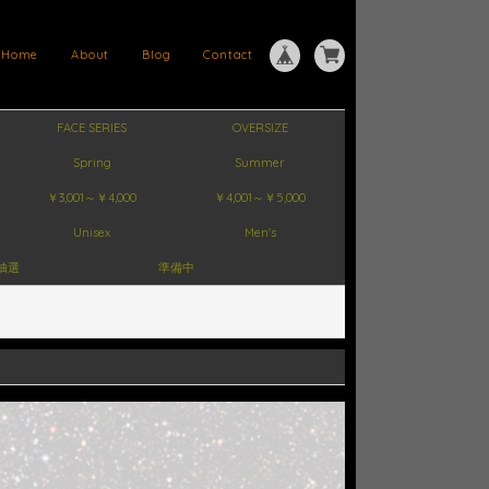
Home
About
Blog
Contact
FACE SERIES
OVERSIZE
Spring
Summer
￥3,001～￥4,000
￥4,001～￥5,000
Unisex
Men's
抽選
準備中