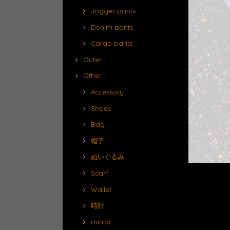
Jogger pants
Denim pants
Cargo pants
Outer
Other
Accessory
Shoes
Bag
帽子
ぬいぐるみ
Scarf
Wallet
時計
mirror