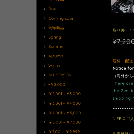
Box
Coming soon
高額商品
取り外し可能
Spring
¥7,20
Summer
Autumn
送料・配送
Winter
Notice fo
ALL SEASON
（海外から
There are 
~￥2,000
the ZenLi
￥2,001～￥3,000
shipping 
￥3,001～￥4,000
￥4,001～￥5,000
NIERロ
￥5,001～￥7,000
￥7,001～￥9,999
販売価格は