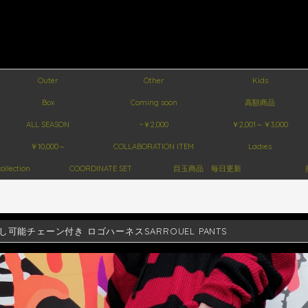
Outer
Other
Kids
Box
Coming soon
高額商品
ALL SEASON
~￥2,000
￥2,001～￥3,000
￥10,000～
COLLABORATION ITEM
Ladies
ollection
COORDINATE SET
目玉商品 毎日更新
し可能チェーン付き ロゴハーネスSARROUEL PANTS