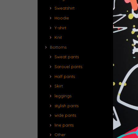
Sweatshirt
Hoodie
Y-shirt
Knit
Bottoms
Sweat pants
Sarouel pants
Half pants
Skirt
leggings
stylish pants
wide pants
line pants
Other