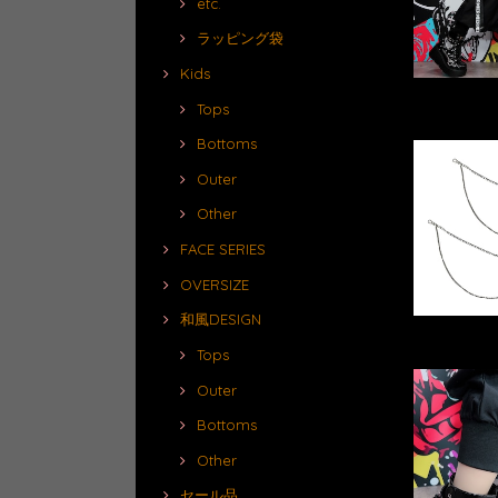
etc.
ラッピング袋
Kids
Tops
Bottoms
Outer
Other
FACE SERIES
OVERSIZE
和風DESIGN
Tops
Outer
Bottoms
Other
セール品