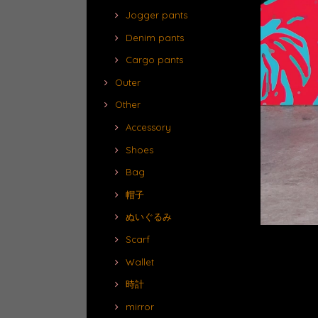
Jogger pants
Denim pants
Cargo pants
Outer
Other
Accessory
Shoes
Bag
帽子
ぬいぐるみ
Scarf
Wallet
時計
mirror