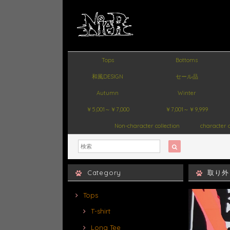
Tops
Bottoms
和風DESIGN
セール品
Autumn
Winter
￥5,001～￥7,000
￥7,001～￥9,999
Non-character collection
character c
Category
取り外
Tops
T-shirt
Long Tee