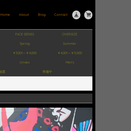
Home
About
Blog
Contact
FACE SERIES
OVERSIZE
Spring
Summer
￥3,001～￥4,000
￥4,001～￥5,000
Unisex
Men's
抽選
準備中