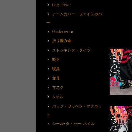
Leg cover
アームカバー・フェイスカバ
ー
Underwear
折り畳み傘
ストッキング・タイツ
靴下
寝具
文具
マスク
タオル
バッジ・ワッペン・マグネッ
ト
シール･タトゥー･ネイル