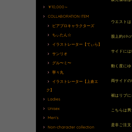
￥10,000～
COLLABORATION ITEM
ウエストは
ピアプロキャラクターズ
ちぃたん☆
股上約69
イラストレーター【てぃら】
サイドには
サンリオ
グル〜ミ〜
動く度にゆ
寧々丸
両サイドの
イラストレーター【上倉エ
ク】
裾はリブに
Ladies
Unisex
こちらは男
Men's
是非ご注文
Non-character collection