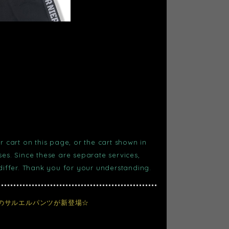
r cart on this page, or the cart shown in
s. Since these are separate services,
 differ. Thank you for your understanding.
群のサルエルパンツが新登場☆