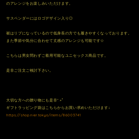
のアレンジをお楽しみいただけます。
サスペンダーにはロゴデザイン入り◎
裾はリブになっているので低身長の方でも履きやすくなっております。
また季節や気分に合わせて丈感のアレンジも可能です☆
こちらは男女問わずご着用可能なユニセックス商品です。
是非ご注文ご検討下さい。
大切な方への贈り物にも是非*.+ﾟ
ギフトラッピング袋はこちらからお買い求めいただけます↓
https://shop.nier.tokyo/items/86003741