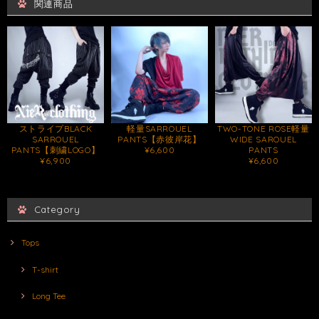
関連商品
ストライプBLACK
軽量SARROUEL
TWO-TONE ROSE軽量
SARROUEL
PANTS【赤彼岸花】
WIDE SAROUEL
PANTS【刺繍LOGO】
¥6,600
PANTS
¥6,900
¥6,600
Category
Tops
T-shirt
Long Tee