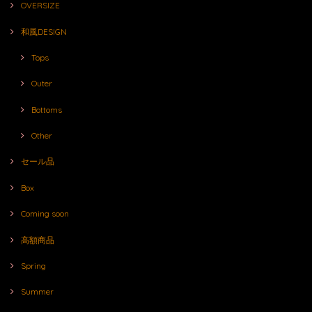
OVERSIZE
和風DESIGN
Tops
Outer
Bottoms
Other
セール品
Box
Coming soon
高額商品
Spring
Summer