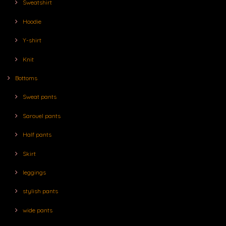
Sweatshirt
Hoodie
Y-shirt
Knit
Bottoms
Sweat pants
Sarouel pants
Half pants
Skirt
leggings
stylish pants
wide pants