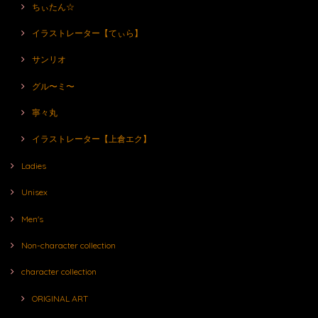
ちぃたん☆
イラストレーター【てぃら】
サンリオ
グル〜ミ〜
寧々丸
イラストレーター【上倉エク】
Ladies
Unisex
Men's
Non-character collection
character collection
ORIGINAL ART