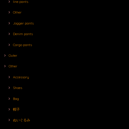
line pants
Other
Jogger pants
Denim pants
Cargo pants
Outer
Other
Accessory
Shoes
Bag
帽子
ぬいぐるみ