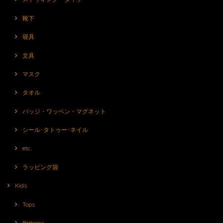
靴下
寝具
文具
マスク
タオル
バッジ・ワッペン・マグネット
シール･タトゥー･ネイル
etc.
ラッピング袋
Kids
Tops
Bottoms