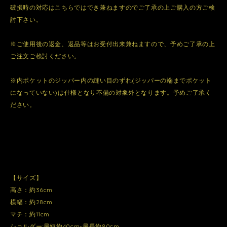
破損時の対応はこちらではでき兼ねますのでご了承の上ご購入の方ご検
討下さい。
※ご使用後の返金、返品等はお受付出来兼ねますので、予めご了承の上
ご注文ご検討ください。
※内ポケットのジッパー内の縫い目のずれ(ジッパーの端までポケット
になっていない)は仕様となり不備の対象外となります。予めご了承く
ださい。
【サイズ】
高さ：約36cm
横幅：約28cm
マチ：約11cm
ショルダー:最短約40cm-最長約80cm