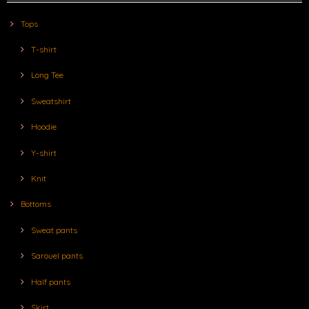
Tops
T-shirt
Long Tee
Sweatshirt
Hoodie
Y-shirt
Knit
Bottoms
Sweat pants
Sarouel pants
Half pants
Skirt