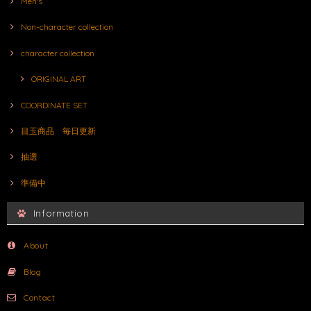
Men's
Non-character collection
character collection
ORIGINAL ART
COORDINATE SET
目玉商品 毎日更新
抽選
準備中
Information
About
Blog
Contact