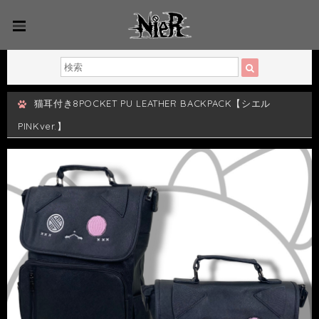
猫耳付き8POCKET PU LEATHER BACKPACK【シエル
PINKver.】