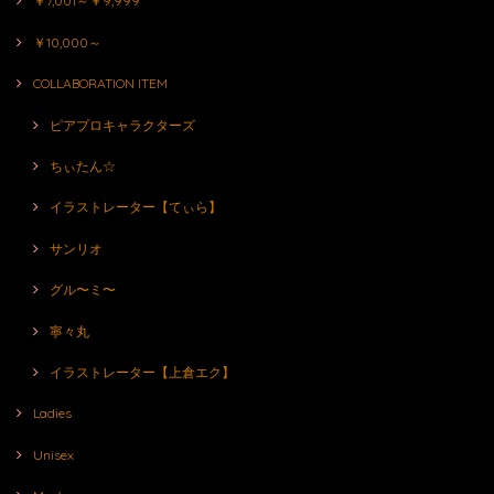
￥7,001～￥9,999
￥10,000～
COLLABORATION ITEM
ピアプロキャラクターズ
ちぃたん☆
イラストレーター【てぃら】
サンリオ
グル〜ミ〜
寧々丸
イラストレーター【上倉エク】
Ladies
Unisex