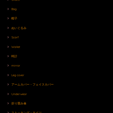
Bag
帽子
ぬいぐるみ
Scarf
Wallet
時計
mirror
Leg cover
アームカバー・フェイスカバー
Underwear
折り畳み傘
ストッキング・タイツ