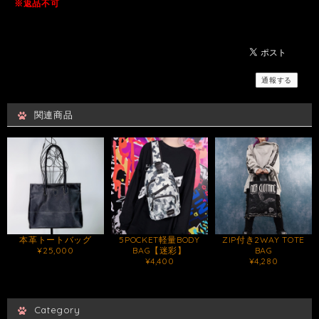
※返品不可
通報する
関連商品
本革トートバッグ
5POCKET軽量BODY
ZIP付き2WAY TOTE
¥25,000
BAG【迷彩】
BAG
¥4,400
¥4,280
Category