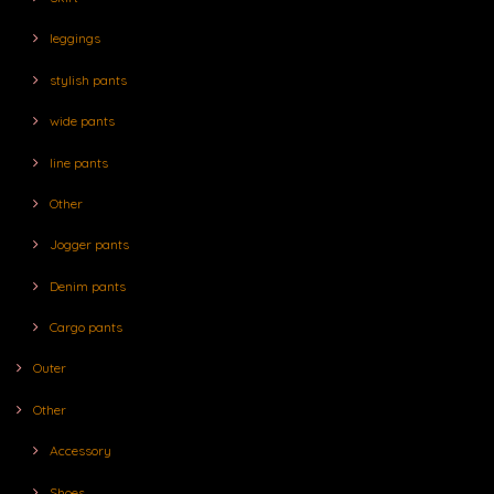
leggings
stylish pants
wide pants
line pants
Other
Jogger pants
Denim pants
Cargo pants
Outer
Other
Accessory
Shoes