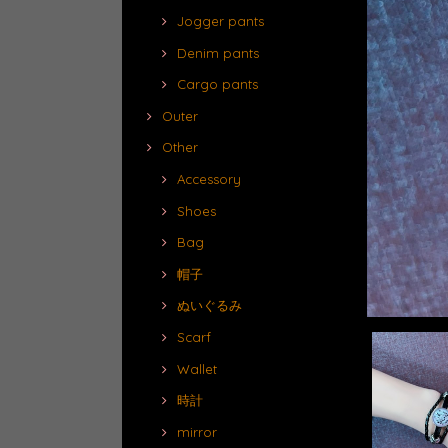
Jogger pants
Denim pants
Cargo pants
Outer
Other
Accessory
Shoes
Bag
帽子
ぬいぐるみ
Scarf
Wallet
時計
mirror