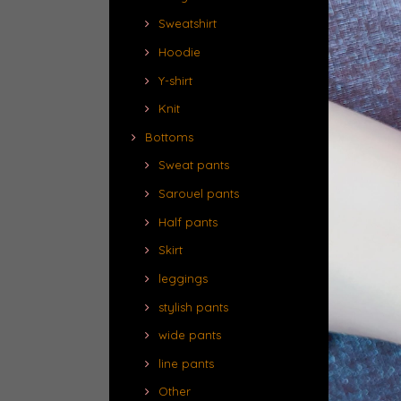
Sweatshirt
Hoodie
Y-shirt
Knit
Bottoms
Sweat pants
Sarouel pants
Half pants
Skirt
leggings
stylish pants
wide pants
line pants
Other