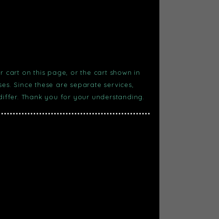
r cart on this page, or the cart shown in
s. Since these are separate services,
 differ. Thank you for your understanding.