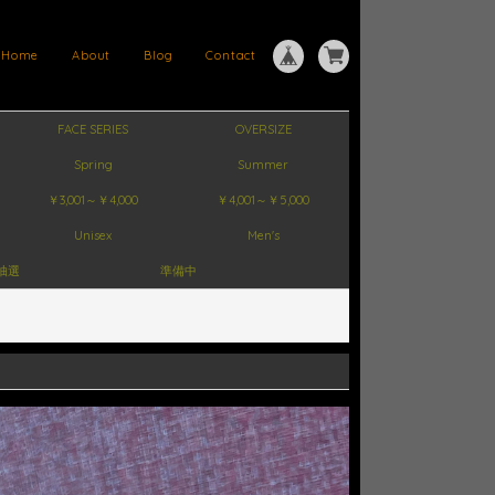
Home
About
Blog
Contact
FACE SERIES
OVERSIZE
Spring
Summer
￥3,001～￥4,000
￥4,001～￥5,000
Unisex
Men's
抽選
準備中