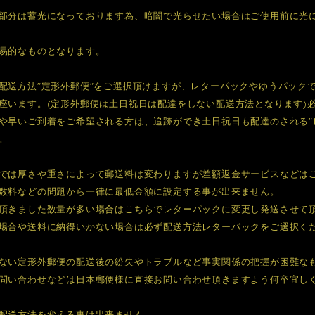
部分は蓄光になっております為、暗闇で光らせたい場合はご使用前に光
易的なものとなります。
配送方法"定形外郵便"をご選択頂けますが、レターパックやゆうパック
座います。(定形外郵便は土日祝日は配達をしない配送方法となります)
や早いご到着をご希望される方は、追跡ができ土日祝日も配達のされる"
。
では厚さや重さによって郵送料は変わりますが差額返金サービスなどは
数料などの問題から一律に最低金額に設定する事が出来ません。
頂きました数量が多い場合はこちらでレターパックに変更し発送させて
場合や送料に納得いかない場合は必ず配送方法レターパックをご選択く
ない定形外郵便の配送後の紛失やトラブルなど事実関係の把握が困難な
問い合わせなどは日本郵便様に直接お問い合わせ頂きますよう何卒宜し
配送方法を変える事は出来ません。