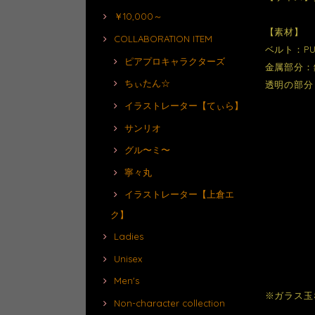
￥10,000～
【素材】
COLLABORATION ITEM
ベルト：P
ピアプロキャラクターズ
金属部分：
ちぃたん☆
透明の部分
イラストレーター【てぃら】
サンリオ
グル〜ミ〜
寧々丸
イラストレーター【上倉エ
ク】
Ladies
Unisex
Men's
※ガラス玉
Non-character collection