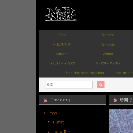
Tops
Bottoms
和風DESIGN
セール品
Autumn
Winter
￥5,001～￥7,000
￥7,001～￥9,999
Non-character collection
character c
Category
暗闇で
Tops
T-shirt
Long Tee