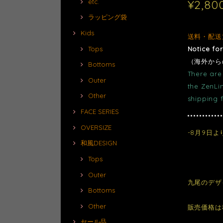
¥2,80
etc.
ラッピング袋
Kids
送料・配送
Notice fo
Tops
（海外から
Bottoms
There are 
Outer
the ZenLi
Other
shipping 
FACE SERIES
OVERSIZE
-8月9日
和風DESIGN
Tops
Outer
九尾のデザ
Bottoms
Other
販売価格は
セール品