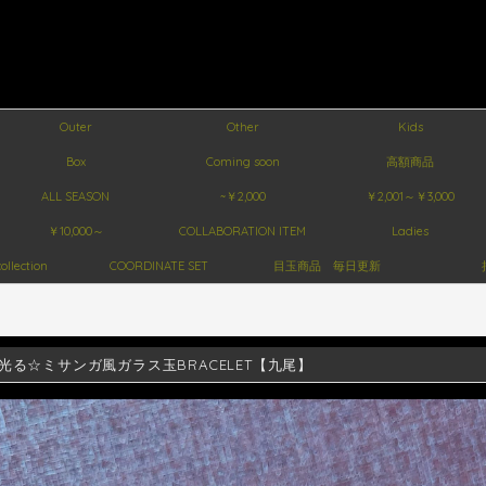
Outer
Other
Kids
Box
Coming soon
高額商品
ALL SEASON
~￥2,000
￥2,001～￥3,000
￥10,000～
COLLABORATION ITEM
Ladies
ollection
COORDINATE SET
目玉商品 毎日更新
光る☆ミサンガ風ガラス玉BRACELET【九尾】