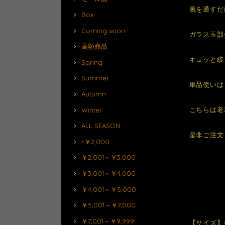
腕を通すだ
Box
Coming soon
ガラス玉部
高額商品
キュッと絞
Spring
Summer
単品使いは
Autumn
こちらは老
Winter
ALL SEASON
是非ご注文
~￥2,000
￥2,001～￥3,000
￥3,001～￥4,000
￥4,001～￥5,000
￥5,001～￥7,000
￥7,001～￥9,999
【サイズ】