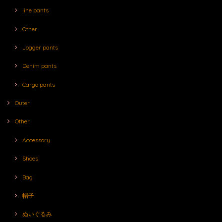
line pants
Other
Jogger pants
Denim pants
Cargo pants
Outer
Other
Accessory
Shoes
Bag
帽子
ぬいぐるみ