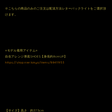
※こちらの商品のみのご注文は配送方法レターパックライトをご選択頂
けます。
⭐️モデル着用アイテム⭐️
自在アレンジ厚底SHOES【身長約8cmUP】
https://shop.nier.tokyo/items/88411953
【サイズ】高さ 約37.5cm