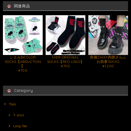
関連商品
シエルBICOLOR
NIER ORIGINAL
前後2WAY内側さらふ
SOCKS【ABDUCTION
SOCKS【RED LOGO】
わ防寒SOCKS
】
¥700
¥1,200
¥700
Category
Tops
T-shirt
Long Tee