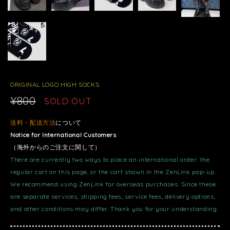
ORIGINAL LOGO HIGH SOCKS
¥800
SOLD OUT
送料・配送方法
について
Notice for International Customers
（海外からのご注文に関して）
There are currently two ways to place an international order: the
regular cart on this page, or the cart shown in the ZenLink pop-up.
We recommend using ZenLink for overseas purchases. Since these
are separate services, shipping fees, service fees, delivery options,
and other conditions may differ. Thank you for your understanding.