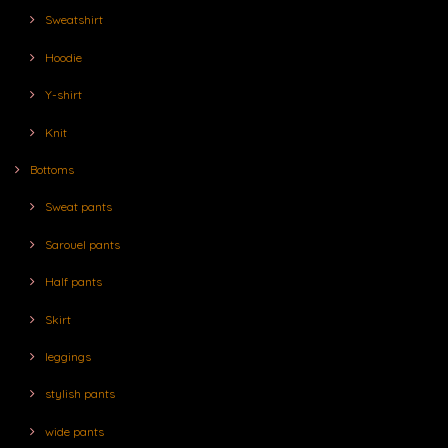
Sweatshirt
Hoodie
Y-shirt
Knit
Bottoms
Sweat pants
Sarouel pants
Half pants
Skirt
leggings
stylish pants
wide pants