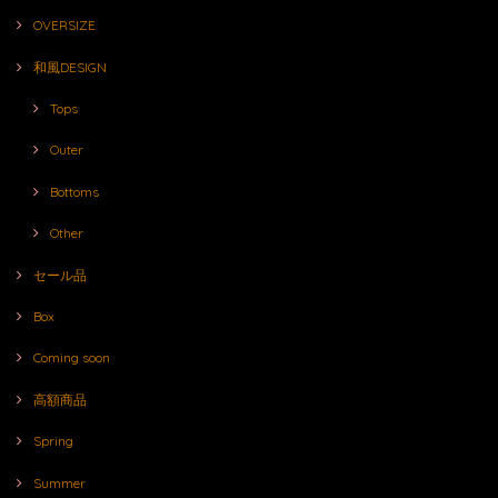
OVERSIZE
和風DESIGN
Tops
Outer
Bottoms
Other
セール品
Box
Coming soon
高額商品
Spring
Summer