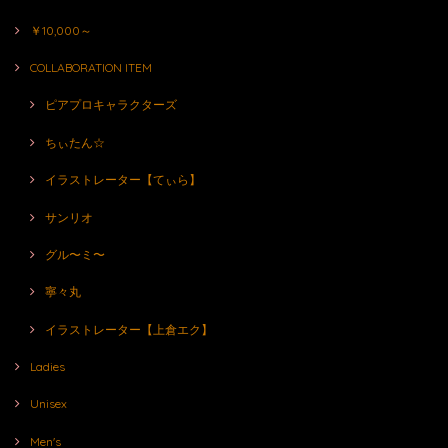
￥10,000～
COLLABORATION ITEM
ピアプロキャラクターズ
ちぃたん☆
イラストレーター【てぃら】
サンリオ
グル〜ミ〜
寧々丸
イラストレーター【上倉エク】
Ladies
Unisex
Men's