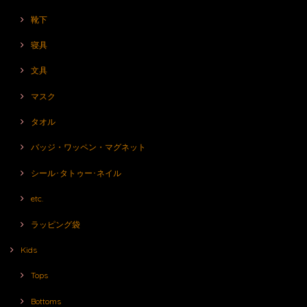
靴下
寝具
文具
マスク
タオル
バッジ・ワッペン・マグネット
シール･タトゥー･ネイル
etc.
ラッピング袋
Kids
Tops
Bottoms