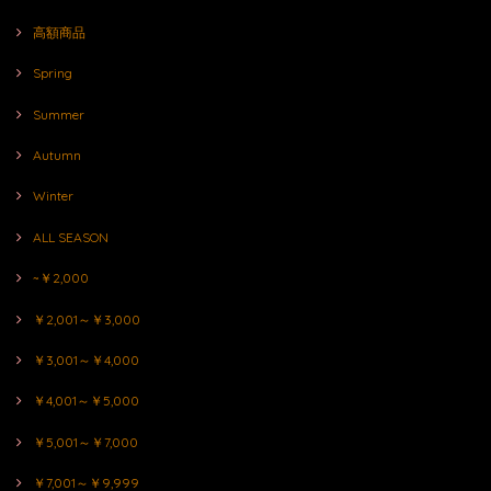
高額商品
Spring
Summer
Autumn
Winter
ALL SEASON
~￥2,000
￥2,001～￥3,000
￥3,001～￥4,000
￥4,001～￥5,000
￥5,001～￥7,000
￥7,001～￥9,999