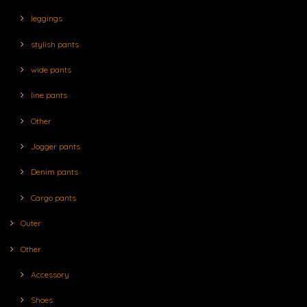
leggings
stylish pants
wide pants
line pants
Other
Jogger pants
Denim pants
Cargo pants
Outer
Other
Accessory
Shoes