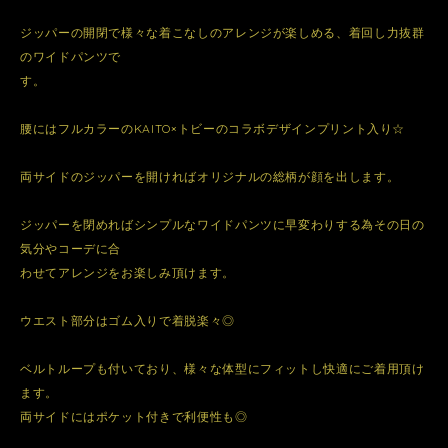
ジッパーの開閉で様々な着こなしのアレンジが楽しめる、着回し力抜群
のワイドパンツで
す。
腰にはフルカラーのKAITO×トビーのコラボデザインプリント入り☆
両サイドのジッパーを開ければオリジナルの総柄が顔を出します。
ジッパーを閉めればシンプルなワイドパンツに早変わりする為その日の
気分やコーデに合
わせてアレンジをお楽しみ頂けます。
ウエスト部分はゴム入りで着脱楽々◎
ベルトループも付いており、様々な体型にフィットし快適にご着用頂け
ます。
両サイドにはポケット付きで利便性も◎