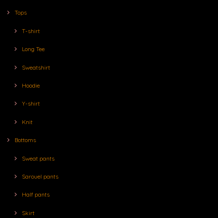
Tops
T-shirt
Long Tee
Sweatshirt
Hoodie
Y-shirt
Knit
Bottoms
Sweat pants
Sarouel pants
Half pants
Skirt