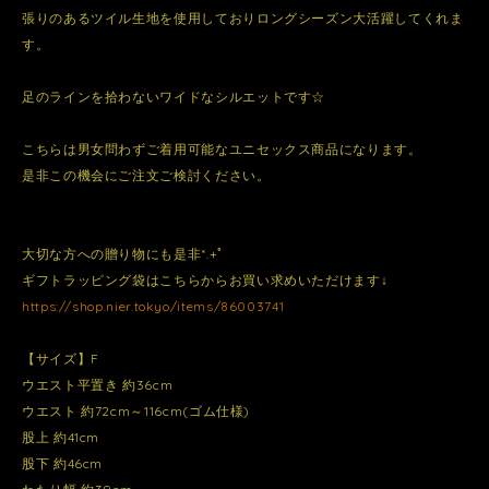
張りのあるツイル生地を使用しておりロングシーズン大活躍してくれま
す。
足のラインを拾わないワイドなシルエットです☆
こちらは男女問わずご着用可能なユニセックス商品になります。
是非この機会にご注文ご検討ください。
大切な方への贈り物にも是非*.+ﾟ
ギフトラッピング袋はこちらからお買い求めいただけます↓
https://shop.nier.tokyo/items/86003741
【サイズ】F
ウエスト平置き 約36cm
ウエスト 約72cm～116cm(ゴム仕様)
股上 約41cm
股下 約46cm