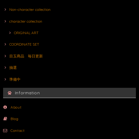
Non-character collection
character collection
ORIGINAL ART
COORDINATE SET
目玉商品 毎日更新
抽選
準備中
Information
About
Blog
Contact