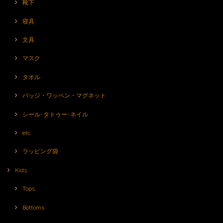
靴下
寝具
文具
マスク
タオル
バッジ・ワッペン・マグネット
シール･タトゥー･ネイル
etc.
ラッピング袋
Kids
Tops
Bottoms