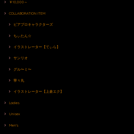
￥10,000～
COLLABORATION ITEM
ピアプロキャラクターズ
ちぃたん☆
イラストレーター【てぃら】
サンリオ
グル〜ミ〜
寧々丸
イラストレーター【上倉エク】
Ladies
Unisex
Men's