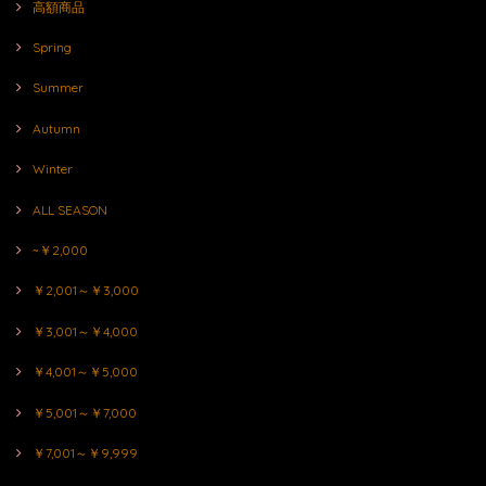
高額商品
Spring
Summer
Autumn
Winter
ALL SEASON
~￥2,000
￥2,001～￥3,000
￥3,001～￥4,000
￥4,001～￥5,000
￥5,001～￥7,000
￥7,001～￥9,999