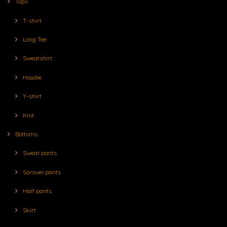
Tops
T-shirt
Long Tee
Sweatshirt
Hoodie
Y-shirt
Knit
Bottoms
Sweat pants
Sarouel pants
Half pants
Skirt