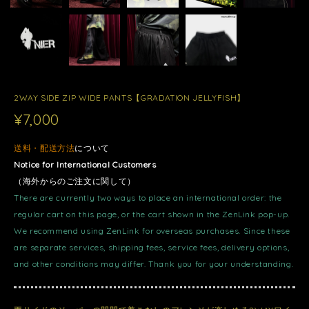
2WAY SIDE ZIP WIDE PANTS【GRADATION JELLYFISH】
¥7,000
送料・配送方法
について
Notice for International Customers
（海外からのご注文に関して）
There are currently two ways to place an international order: the
regular cart on this page, or the cart shown in the ZenLink pop-up.
We recommend using ZenLink for overseas purchases. Since these
are separate services, shipping fees, service fees, delivery options,
and other conditions may differ. Thank you for your understanding.