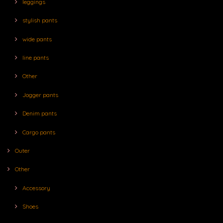
leggings
stylish pants
wide pants
line pants
Other
Jogger pants
Denim pants
Cargo pants
Outer
Other
Accessory
Shoes